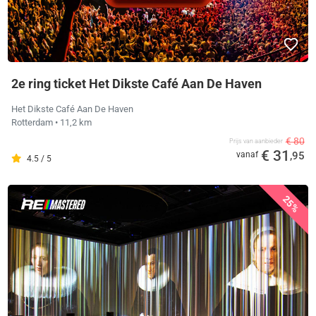
2e ring ticket Het Dikste Café Aan De Haven
Het Dikste Café Aan De Haven
Rotterdam
• 11,2 km
€ 80
Prijs van aanbieder
€ 31
vanaf
,95
4.5 / 5
25%