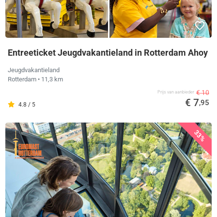
Entreeticket Jeugdvakantieland in Rotterdam Ahoy
Jeugdvakantieland
Rotterdam
• 11,3 km
€ 10
Prijs van aanbieder
€ 7
,95
4.8 / 5
33%