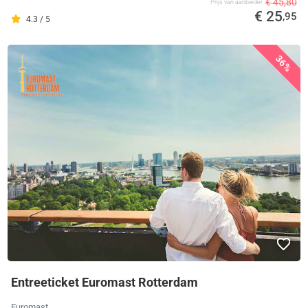
€ 45,80
Prijs van aanbieder
€ 25
,95
4.3 / 5
36%
Entreeticket Euromast Rotterdam
Euromast