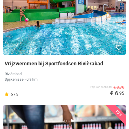
Vrijzwemmen bij Sportfondsen Rivièrabad
Rivièrabad
Spijkenisse
• 0,9 km
€ 8,70
Prijs van aanbieder
€ 6
,95
5 / 5
19%