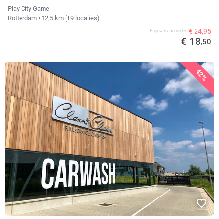
Play City Game
Rotterdam
• 12,5 km
(+9 locaties)
€ 24,95
Prijs van aanbieder
€ 18
,50
42%