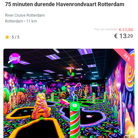
75 minuten durende Havenrondvaart Rotterdam
River Cruise Rotterdam
Rotterdam
• 11 km
€ 17,50
Prijs van aanbieder
€ 13
,20
5 / 5
35%