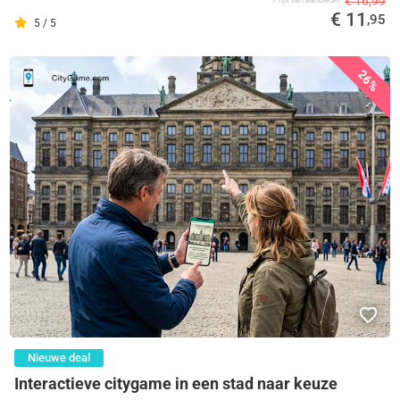
€ 16,99
Prijs van aanbieder
€ 11
,95
5 / 5
26%
Nieuwe deal
Interactieve citygame in een stad naar keuze