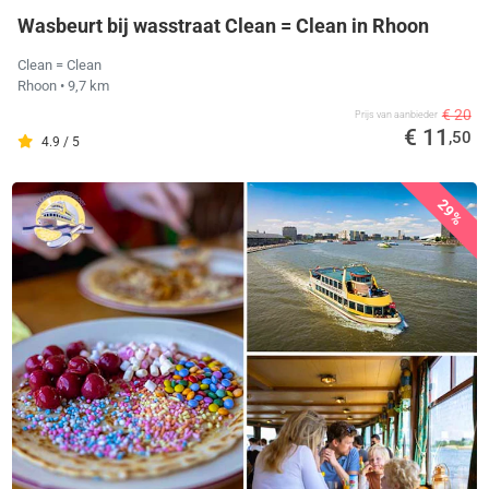
Wasbeurt bij wasstraat Clean = Clean in Rhoon
Clean = Clean
Rhoon
• 9,7 km
€ 20
Prijs van aanbieder
€ 11
,50
4.9 / 5
29%