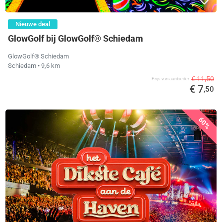
Nieuwe deal
GlowGolf bij GlowGolf® Schiedam
GlowGolf® Schiedam
Schiedam
• 9,6 km
€ 11,50
Prijs van aanbieder
€ 7
,50
60%