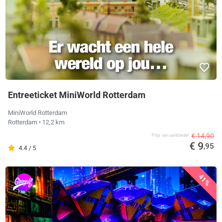
Entreeticket MiniWorld Rotterdam
MiniWorld Rotterdam
Rotterdam
• 12,2 km
€ 14,90
Prijs van aanbieder
€ 9
,95
4.4 / 5
41%