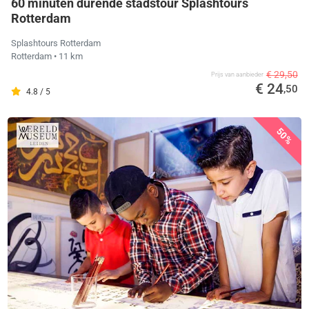
60 minuten durende stadstour Splashtours
Rotterdam
Splashtours Rotterdam
Rotterdam
• 11 km
€ 29,50
Prijs van aanbieder
€ 24
,50
4.8 / 5
50%