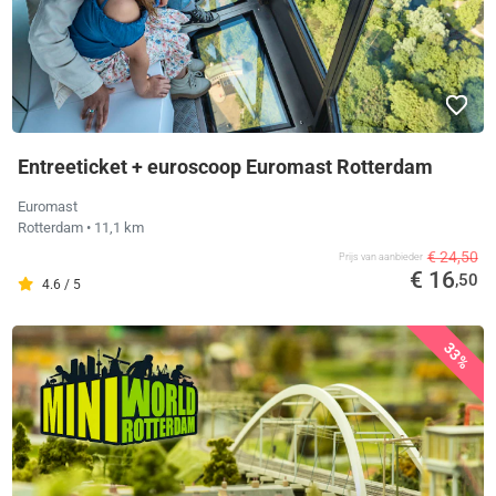
Entreeticket + euroscoop Euromast Rotterdam
Euromast
Rotterdam
• 11,1 km
€ 24,50
Prijs van aanbieder
€ 16
,50
4.6 / 5
33%