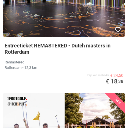
Entreeticket REMASTERED - Dutch masters in
Rotterdam
Remastered
Rotterdam
• 12,3 km
€ 24,50
Prijs van aanbieder
€ 18
,38
34%