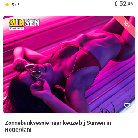
€ 52
,46
5 / 5
36%
Zonnebanksessie naar keuze bij Sunsen in
Rotterdam