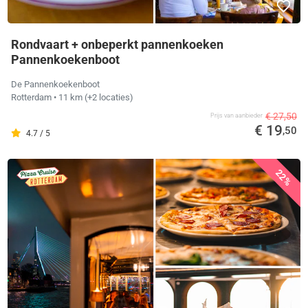
Rondvaart + onbeperkt pannenkoeken
Pannenkoekenboot
De Pannenkoekenboot
Rotterdam
• 11 km
(+2 locaties)
€ 27,50
Prijs van aanbieder
€ 19
,50
4.7 / 5
22%