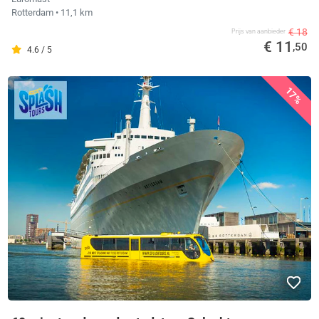
Rotterdam
• 11,1 km
€ 18
Prijs van aanbieder
€ 11
,50
4.6 / 5
17%