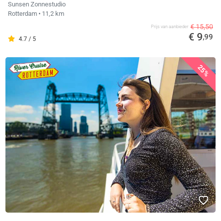
Sunsen Zonnestudio
Rotterdam
• 11,2 km
€ 15,50
Prijs van aanbieder
€ 9
,99
4.7 / 5
25%