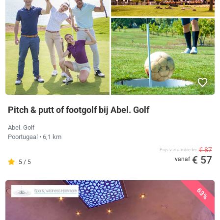
Pitch & putt of footgolf bij Abel. Golf
Abel. Golf
Poortugaal
• 6,1 km
€ 87
Prijs van aanbieder
€ 57
vanaf
5 / 5
63%