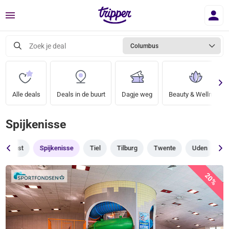
Menu
Zoek je deal
Columbus
Alle deals
Deals in de buurt
Dagje weg
Beauty & Wellness
Spijkenisse
Soest
Spijkenisse
Tiel
Tilburg
Twente
Uden
U
20%