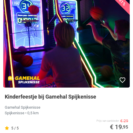
31%
Kinderfeestje bij Gamehal Spijkenisse
Gamehal Spijkenisse
Spijkenisse
• 0,5 km
€ 29
Prijs van aanbieder
€ 19
,95
5 / 5