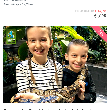
Nieuwkuijk
• 17,2 km
€ 14,75
Prijs van aanbieder
€ 7
,95
34%