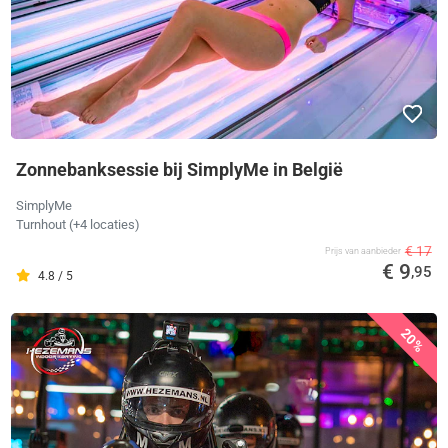
Zonnebanksessie bij SimplyMe in België
SimplyMe
Turnhout (+4 locaties)
€ 17
Prijs van aanbieder
€ 9
,95
4.8 / 5
20%