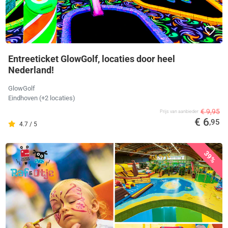
Entreeticket GlowGolf, locaties door heel
Nederland!
GlowGolf
Eindhoven (+2 locaties)
€ 9,95
Prijs van aanbieder
€ 6
,95
4.7 / 5
39%