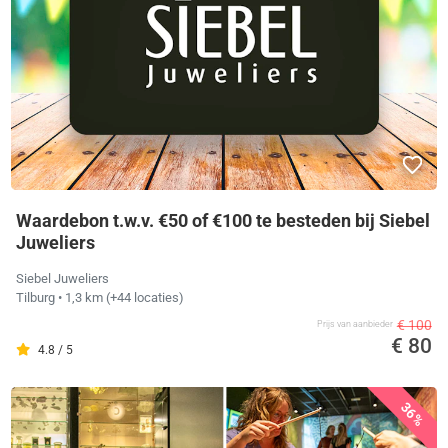
Waardebon t.w.v. €50 of €100 te besteden bij Siebel
Juweliers
Siebel Juweliers
Tilburg
• 1,3 km
(+44 locaties)
€ 100
Prijs van aanbieder
€ 80
4.8 / 5
36%