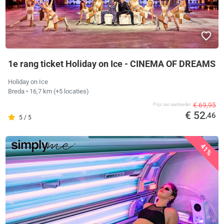
1e rang ticket Holiday on Ice - CINEMA OF DREAMS
Holiday on Ice
Breda
• 16,7 km
(+5 locaties)
€ 69,95
Prijs van aanbieder
€ 52
,46
5 / 5
41%