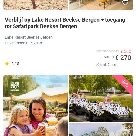
Verblijf op Lake Resort Beekse Bergen + toegang
tot Safaripark Beekse Bergen
Lake Resort Beekse Bergen
Hilvarenbeek
• 5,2 km
€ 500
Prijs van aanbieder
€ 270
vanaf
5 / 5
incl. 2 pers.
30%