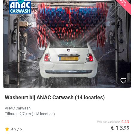
27%
Wasbeurt bij ANAC Carwash (14 locaties)
ANAC Carwash
Tilburg
• 2,7 km
(+13 locaties)
€ 19
Prijs van aanbieder
€ 13
,95
4.9 / 5