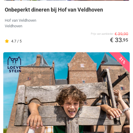
Onbeperkt dineren bij Hof van Veldhoven
Hof van Veldhoven
Veldhoven
€ 39,90
Prijs van aanbieder
€ 33
,95
4.7 / 5
31%