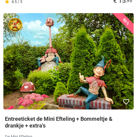
€ 15
,95
4.5 / 5
46%
Entreeticket de Mini Efteling + Bommeltje &
drankje + extra's
De Mini Efteling