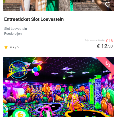
Entreeticket Slot Loevestein
Slot Loevestein
Poederoijen
€ 18
Prijs van aanbieder
€ 12
,50
4.7 / 5
30%