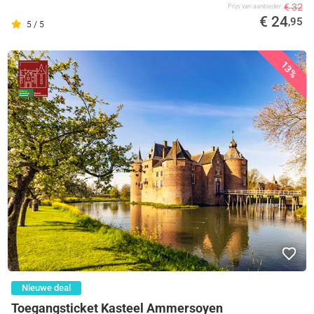
€ 32
Prijs van aanbieder
€ 24
,95
5 / 5
13%
Nieuwe deal
Toegangsticket Kasteel Ammersoyen