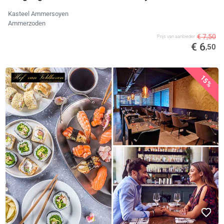
Kasteel Ammersoyen
Ammerzoden
€ 7,50
Prijs van aanbieder
€ 6
,50
15%