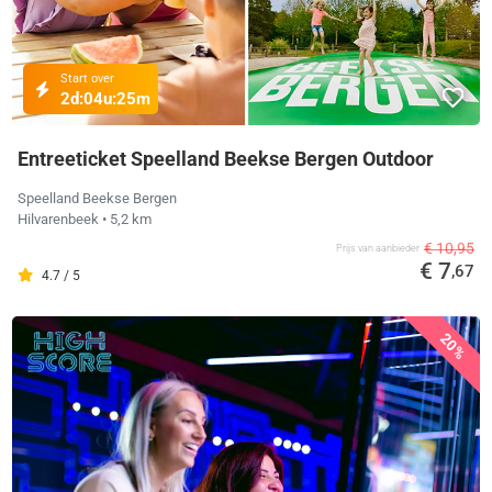
Start over
2d:
04u:
25m
Entreeticket Speelland Beekse Bergen Outdoor
Speelland Beekse Bergen
Hilvarenbeek
• 5,2 km
€ 10,95
Prijs van aanbieder
€ 7
,67
4.7 / 5
20%