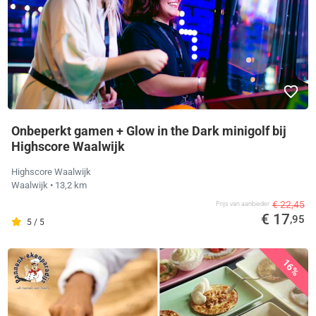
Onbeperkt gamen + Glow in the Dark minigolf bij
Highscore Waalwijk
Highscore Waalwijk
Waalwijk
• 13,2 km
€ 22,45
Prijs van aanbieder
€ 17
,95
5 / 5
16%