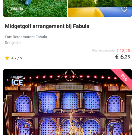
Midgetgolf arrangement bij Fabula
Familierestaurant Fabula
Schijndel
€ 13,25
Prijs van aanbieder
€ 6
,25
4.7 / 5
25%