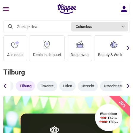
Menu
Zoek je deal
Columbus
Alle deals
Deals in de buurt
Dagje weg
Beauty & Wellness
Tilburg
Tiel
Tilburg
Twente
Uden
Utrecht
Utrecht stad
20%