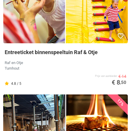
Entreeticket binnenspeeltuin Raf & Otje
Raf en Otje
Turnhout
€ 14
Prijs van aanbieder
€ 8
,50
4.8 / 5
17%