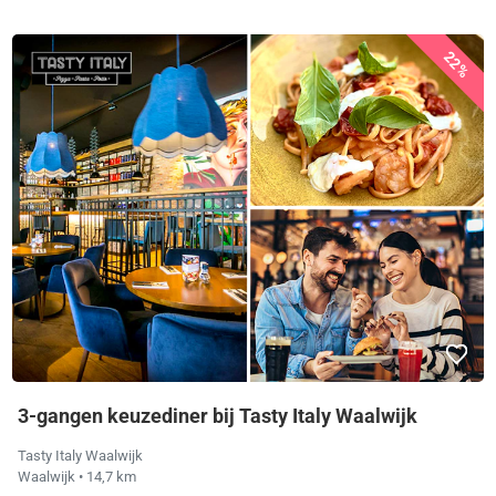
22%
3-gangen keuzediner bij Tasty Italy Waalwijk
Tasty Italy Waalwijk
Waalwijk
• 14,7 km