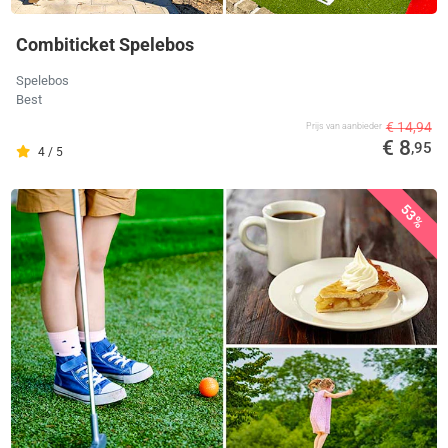
Combiticket Spelebos
Spelebos
Best
€ 14,94
Prijs van aanbieder
€ 8
,95
4 / 5
53%