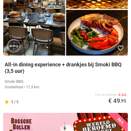
All-in dining experience + drankjes bij Smoki BBQ
(3,5 uur)
Smoki BBQ
Oosterhout
• 17,3 km
€ 60
Prijs van aanbieder
€ 49
,95
5 / 5
36%