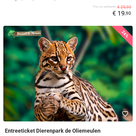
€ 29,95
Prijs van aanbieder
€ 19
,90
24%
Entreeticket Dierenpark de Oliemeulen