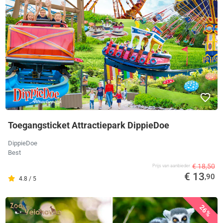
Toegangsticket Attractiepark DippieDoe
DippieDoe
Best
€ 18,50
Prijs van aanbieder
€ 13
,90
4.8 / 5
26%