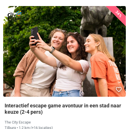
34%
Interactief escape game avontuur in een stad naar
keuze (2-4 pers)
The City Escape
Tilburg
• 1,2 km
(+16 locaties)