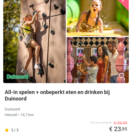
All-in spelen + onbeperkt eten en drinken bij
Duinoord
Duinoord
Helvoirt
• 14,7 km
€ 29,95
Prijs van aanbieder
€ 23
,95
5 / 5