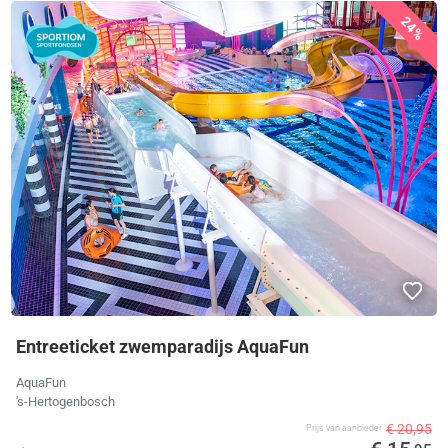
24%
Entreeticket zwemparadijs AquaFun
AquaFun
's-Hertogenbosch
€ 20,95
Prijs van aanbieder