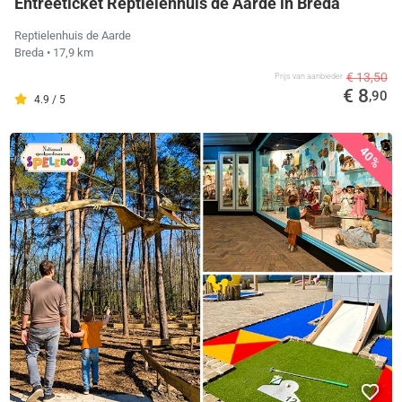
Entreeticket Reptielenhuis de Aarde in Breda
Reptielenhuis de Aarde
Breda
• 17,9 km
€ 13,50
Prijs van aanbieder
€ 8
,90
4.9 / 5
40%