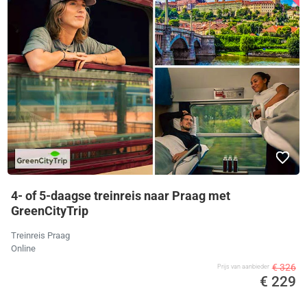
4- of 5-daagse treinreis naar Praag met
GreenCityTrip
Treinreis Praag
Online
€ 326
Prijs van aanbieder
€ 229