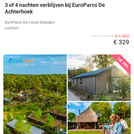
3 of 4 nachten verblijven bij EuroParcs De
Achterhoek
EuroParcs De IJssel Eilanden
Lochem
€ 1.002
Prijs van aanbieder
€ 329
tot 39%