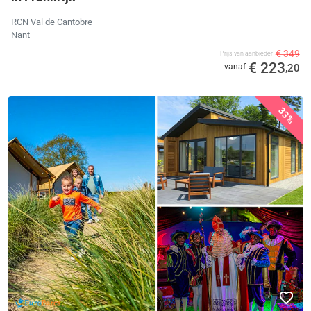
RCN Val de Cantobre
Nant
€ 349
Prijs van aanbieder
€ 223
vanaf
,20
33%