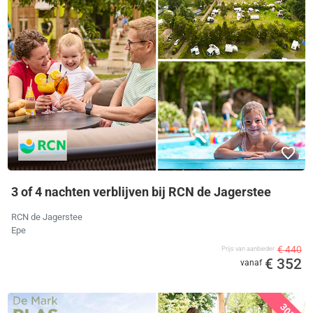
3 of 4 nachten verblijven bij RCN de Jagerstee
RCN de Jagerstee
Epe
€ 440
Prijs van aanbieder
€ 352
vanaf
30%