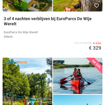
3 of 4 nachten verblijven bij EuroParcs De Wije
Werelt
EuroParcs De Wije Werelt
Otterlo
€ 536
Prijs van aanbieder
€ 329
tot 59%