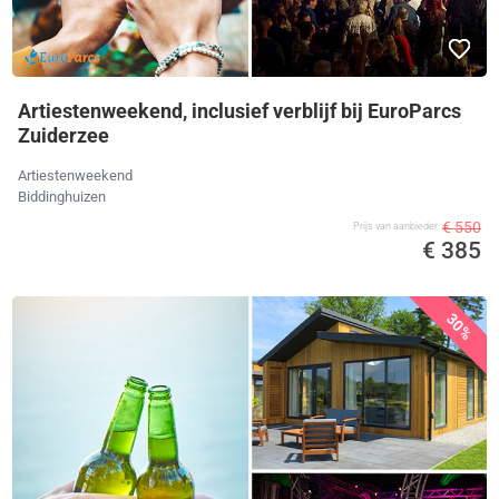
Artiestenweekend, inclusief verblijf bij EuroParcs
Zuiderzee
Artiestenweekend
Biddinghuizen
€ 550
Prijs van aanbieder
€ 385
30%