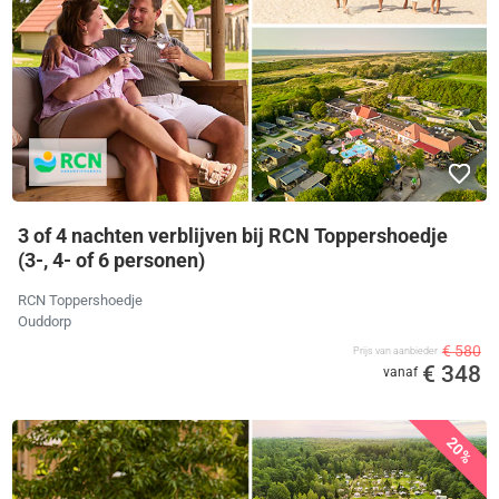
3 of 4 nachten verblijven bij RCN Toppershoedje
(3-, 4- of 6 personen)
RCN Toppershoedje
Ouddorp
€ 580
Prijs van aanbieder
€ 348
vanaf
20%