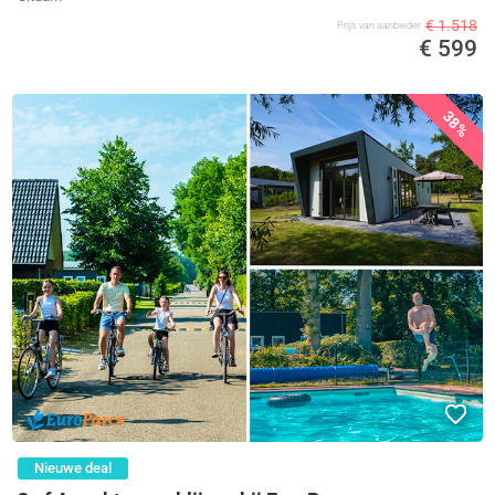
€ 1.518
Prijs van aanbieder
€ 599
38%
Nieuwe deal