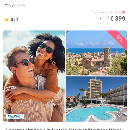
Hoogerheide
€ 629
Prijs van aanbieder
€ 399
vanaf
5 / 5
60%