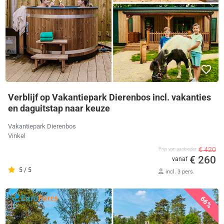
Verblijf op Vakantiepark Dierenbos incl. vakanties
en daguitstap naar keuze
Vakantiepark Dierenbos
Vinkel
€ 420
Prijs van aanbieder
€ 260
vanaf
5 / 5
incl. 3 pers.
66%