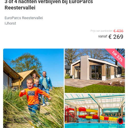
3 of 4 nachten verblijven bij EuroParcs
Reestervallei
EuroParcs Reestervallei
IJhorst
€ 436
Prijs van aanbieder
€ 269
vanaf
tot 52%