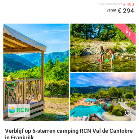
€ 490
Prijs van aanbieder
€ 294
vanaf
36%
Verblijf op 5‑sterren camping RCN Val de Cantobre
in Frankrijk