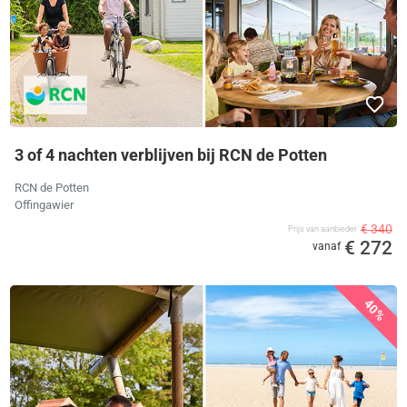
3 of 4 nachten verblijven bij RCN de Potten
RCN de Potten
Offingawier
€ 340
Prijs van aanbieder
€ 272
vanaf
40%