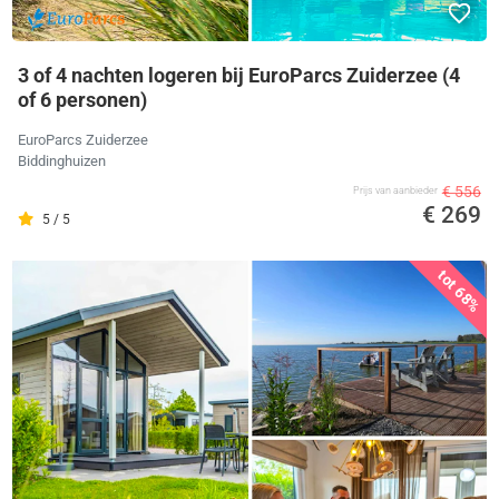
3 of 4 nachten logeren bij EuroParcs Zuiderzee (4
of 6 personen)
EuroParcs Zuiderzee
Biddinghuizen
€ 556
Prijs van aanbieder
€ 269
5 / 5
tot 68%