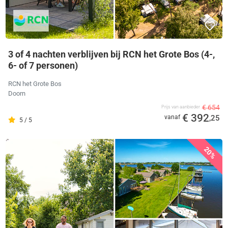
3 of 4 nachten verblijven bij RCN het Grote Bos (4-,
6- of 7 personen)
RCN het Grote Bos
Doorn
€ 654
Prijs van aanbieder
€ 392
vanaf
,25
5 / 5
20%