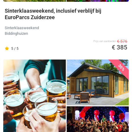
Sinterklaasweekend, inclusief verblijf bij
EuroParcs Zuiderzee
Sinterklaasweekend
Biddinghuizen
€ 576
Prijs van aanbieder
€ 385
5 / 5
30%