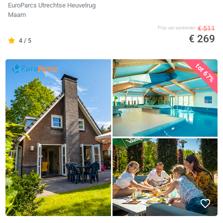
EuroParcs Utrechtse Heuvelrug
Maarn
€ 511
Prijs van aanbieder
€ 269
4 / 5
tot 67%