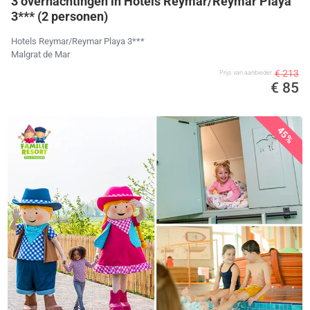
3 overnachtingen in Hotels Reymar/Reymar Playa
3*** (2 personen)
Hotels Reymar/Reymar Playa 3***
Malgrat de Mar
€ 213
Prijs van aanbieder
€ 85
45%