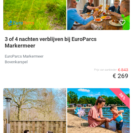
3 of 4 nachten verblijven bij EuroParcs
Markermeer
EuroParcs Markermeer
Bovenkarspel
€ 843
Prijs van aanbieder
€ 269
38%