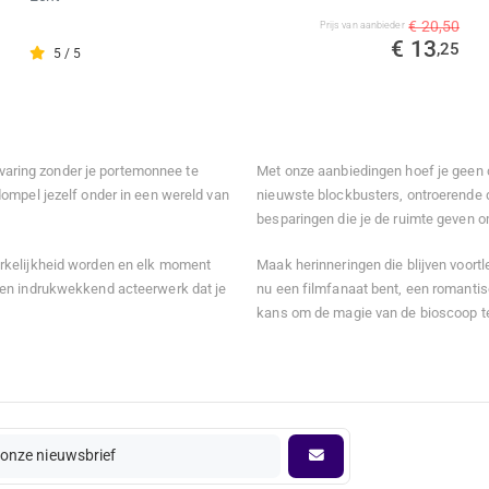
€ 20,50
Prijs van aanbieder
€ 13
,25
5 / 5
ervaring zonder je portemonnee te
Met onze aanbiedingen hoef je geen c
ompel jezelf onder in een wereld van
nieuwste blockbusters, ontroerende d
besparingen die je de ruimte geven om
rkelijkheid worden en elk moment
Maak herinneringen die blijven voortle
 en indrukwekkend acteerwerk dat je
nu een filmfanaat bent, een romantis
kans om de magie van de bioscoop te
onze nieuwsbrief