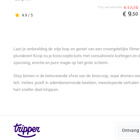
€ 17,75
Prijs van aanbieder
€ 9
,50
4.9 / 5
Laat je verbeelding de vrije loop en geniet van een onvergetelijke film
plunderen! Koop nu je bioscooptickets met sensationele kortingen en d
spanning, emotie en pure magie op het grote scherm.
Stap binnen in de betoverende sfeer van de bioscoop, waar dromen we
telt. Verlies jezelf in adembenemende beelden, meeslepende verhalen
hart sneller doet kloppen.
Ontvang 