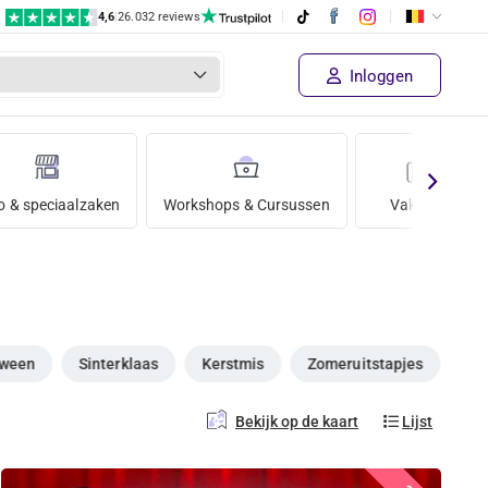
4,6
|
26.032 reviews
Inloggen
o & speciaalzaken
Workshops & Cursussen
Vakantie
oween
Sinterklaas
Kerstmis
Zomeruitstapjes
Bekijk op de kaart
Lijst