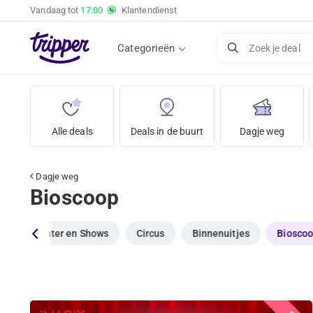
Vandaag tot
17:00
Klantendienst
Categorieën
Zoek je deal
Alle deals
Deals in de buurt
Dagje weg
Dagje weg
Bioscoop
k
Theater en Shows
Circus
Binnenuitjes
Biosco