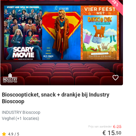
38%
Bioscoopticket, snack + drankje bij Industry
Bioscoop
INDUSTRY Bioscoop
Veghel (+1 locaties)
€ 25
Prijs van aanbieder
€ 15
,50
4.9 / 5