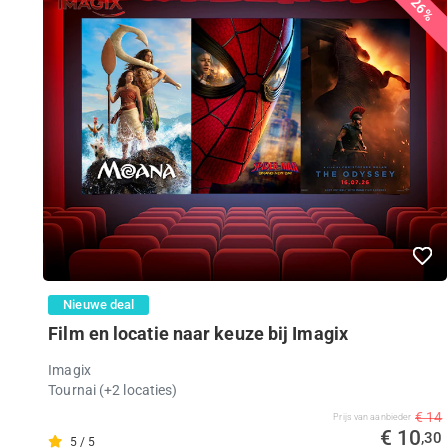
26%
Nieuwe deal
Film en locatie naar keuze bij Imagix
Imagix
Tournai (+2 locaties)
€ 14
Prijs van aanbieder
€ 10
,30
5 / 5