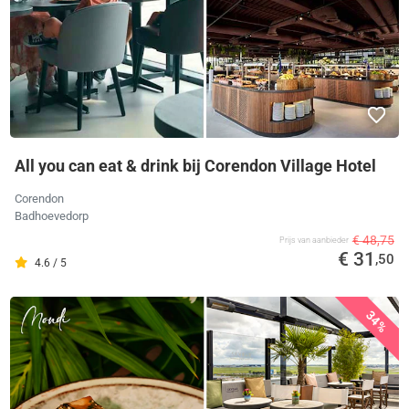
All you can eat & drink bij Corendon Village Hotel
Corendon
Badhoevedorp
€ 48,75
Prijs van aanbieder
€ 31
,50
4.6 / 5
34%