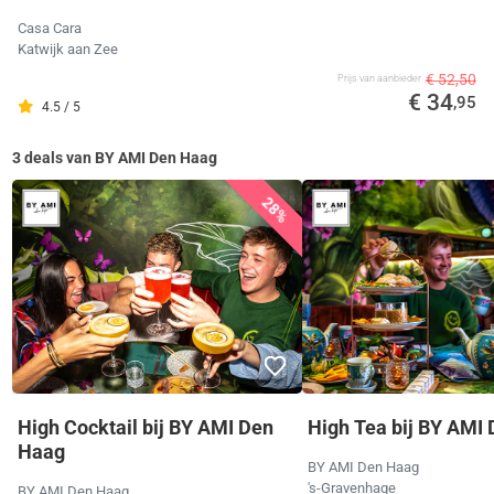
Casa Cara
Katwijk aan Zee
€ 52,50
Prijs van aanbieder
€ 34
,95
4.5 / 5
3 deals van BY AMI Den Haag
28%
High Cocktail bij BY AMI Den
High Tea bij BY AMI
Haag
BY AMI Den Haag
's-Gravenhage
BY AMI Den Haag