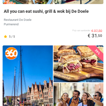
All you can eat sushi, grill & wok bij De Doele
Restaurant De Doele
Purmerend
€ 37,50
Prijs van aanbieder
€ 31
,50
5 / 5
39%