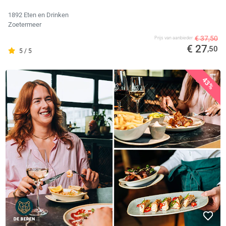
1892 Eten en Drinken
Zoetermeer
€ 37,50
Prijs van aanbieder
€ 27
,50
5 / 5
43%