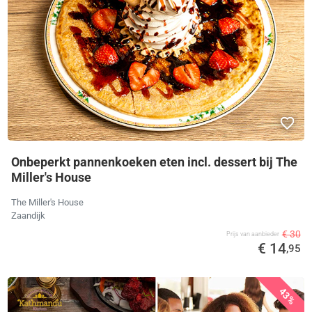
Onbeperkt pannenkoeken eten incl. dessert bij The
Miller's House
The Miller's House
Zaandijk
€ 30
Prijs van aanbieder
€ 14
,95
43%