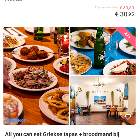
€ 39,50
Prijs van aanbieder
€ 30
,95
27%
All you can eat Griekse tapas + broodmand bij