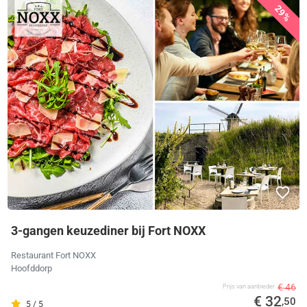
29%
3-gangen keuzediner bij Fort NOXX
Restaurant Fort NOXX
Hoofddorp
€ 46
Prijs van aanbieder
€ 32
,50
5 / 5