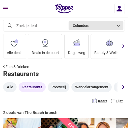
Menu
Zoek je deal
Columbus
Alle deals
Deals in de buurt
Dagje weg
Beauty & Wellness
Eten & Drinken
Restaurants
Alle
Restaurants
Proeverij
Wandelarrangement
All yo
Kaart
Lijst
2 deals van The Beach brunch
51%