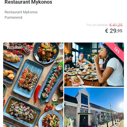
Restaurant Mykonos
Restaurant Mykonos
Purmerend
€ 41,25
Prijs van aanbieder
€ 29
,95
16%