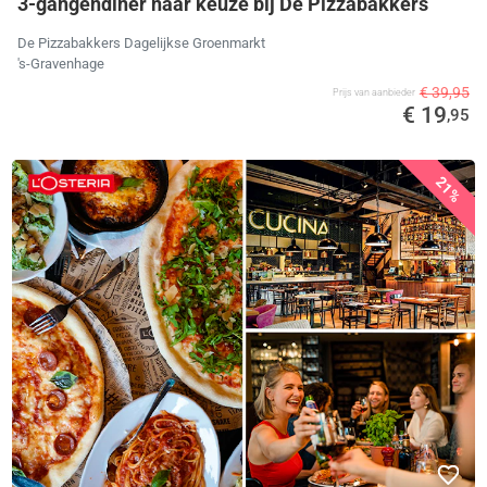
3-gangendiner naar keuze bij De Pizzabakkers
De Pizzabakkers Dagelijkse Groenmarkt
's-Gravenhage
€ 39,95
Prijs van aanbieder
€ 19
,95
21%