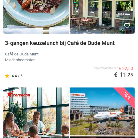
3-gangen keuzelunch bij Café de Oude Munt
Café de Oude Munt
Middenbeemster
€ 22,50
Prijs van aanbieder
€ 11
,25
4.4 / 5
35%