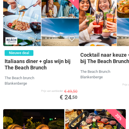
Nieuwe deal
Cocktail naar keuze 
Italiaans diner + glas wijn bij
bij The Beach Brunc
The Beach Brunch
The Beach Brunch
Blankenberge
The Beach brunch
Blankenberge
Prijs
€ 49,50
Prijs van aanbieder
€ 24
,50
20%