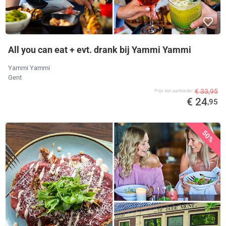
All you can eat + evt. drank bij Yammi Yammi
Yammi Yammi
Gent
€ 33,95
Prijs van aanbieder
€ 24
,95
50%