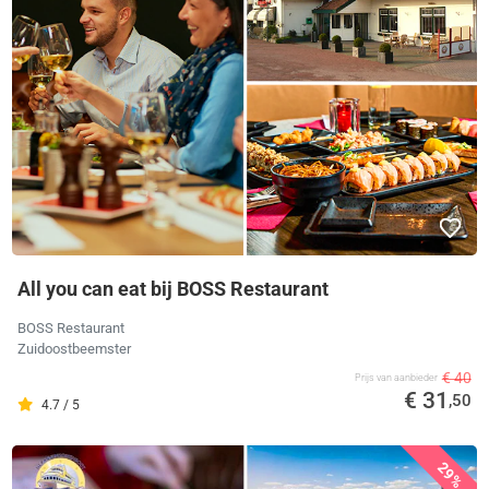
All you can eat bij BOSS Restaurant
BOSS Restaurant
Zuidoostbeemster
€ 40
Prijs van aanbieder
€ 31
,50
4.7 / 5
29%