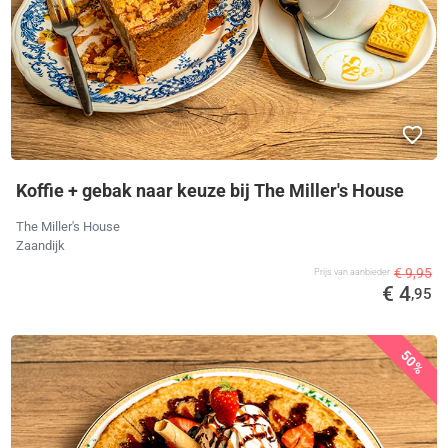
Koffie + gebak naar keuze bij The Miller's House
The Miller's House
Zaandijk
€ 9,95
Prijs van aanbieder
€ 4
,95
50%