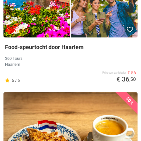
Food-speurtocht door Haarlem
360 Tours
Haarlem
€ 56
Prijs van aanbieder
€ 36
,50
5 / 5
50%