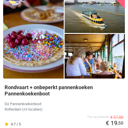
Rondvaart + onbeperkt pannenkoeken
Pannenkoekenboot
De Pannenkoekenboot
Rotterdam (+2 locaties)
€ 27,50
Prijs van aanbieder
€ 19
,50
4.7 / 5