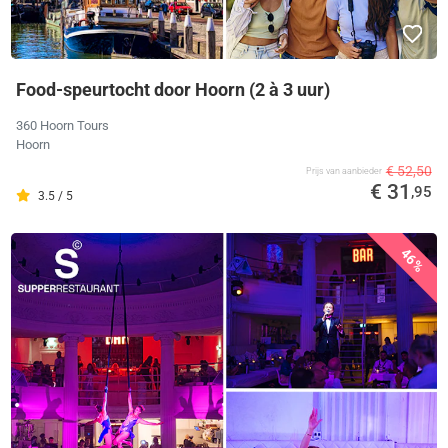
Food-speurtocht door Hoorn (2 à 3 uur)
360 Hoorn Tours
Hoorn
€ 52,50
Prijs van aanbieder
€ 31
,95
3.5 / 5
46%