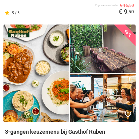
€ 16,50
Prijs van aanbieder
€ 9
,50
5 / 5
46%
3-gangen keuzemenu bij Gasthof Ruben