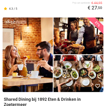
€ 44,95
Prijs van aanbieder
€ 27
,50
4.3 / 5
27%
Shared Dining bij 1892 Eten & Drinken in
Zoetermeer