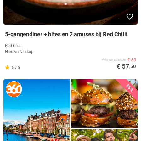
5-gangendiner + bites en 2 amuses bij Red Chilli
Red Chilli
Nieuwe Niedorp
€ 85
Prijs van aanbieder
€ 57
,50
5 / 5
35%