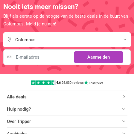
Nooit iets meer missen?
Blijf als eerste op de hoogte van de beste deals in de buurt van
Columbus. Meld je nu aan!
Columbus
Aanmelden
4,6
|
26.030 reviews
Alle deals
Hulp nodig?
Over Tripper
Aanbieder