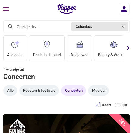
Menu
Zoek je deal
Columbus
Alle deals
Deals in de buurt
Dagje weg
Beauty & Wellness
Avondje uit
Concerten
Alle
Feesten & festivals
Concerten
Musical
Kaart
Lijst
44%