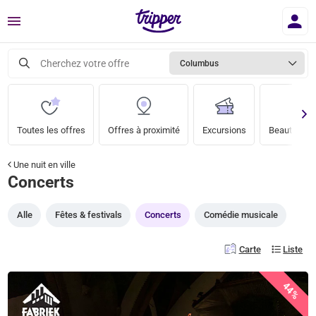
Menu
Cherchez votre offre
Columbus
Toutes les offres
Offres à proximité
Excursions
Beauté & bi
Une nuit en ville
Concerts
Alle
Fêtes & festivals
Concerts
Comédie musicale
Carte
Liste
44%