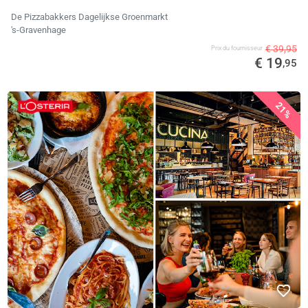
De Pizzabakkers Dagelijkse Groenmarkt
's-Gravenhage
€ 39,95
Prix ​​du fournisseur
€ 19
,95
21%