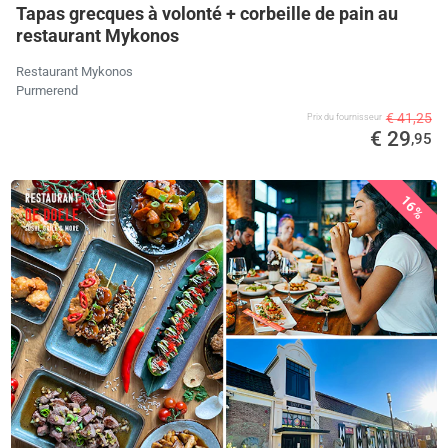
Tapas grecques à volonté + corbeille de pain au
restaurant Mykonos
Restaurant Mykonos
Purmerend
€ 41,25
Prix ​​du fournisseur
€ 29
,95
16%