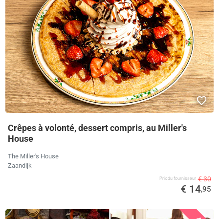
Crêpes à volonté, dessert compris, au Miller's
House
The Miller's House
Zaandijk
€ 30
Prix ​​du fournisseur
€ 14
,95