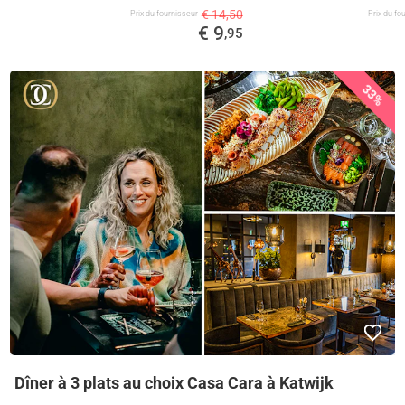
€ 14,50
Prix ​​du fournisseur
Prix ​​du f
€ 9
,95
33%
Dîner à 3 plats au choix Casa Cara à Katwijk