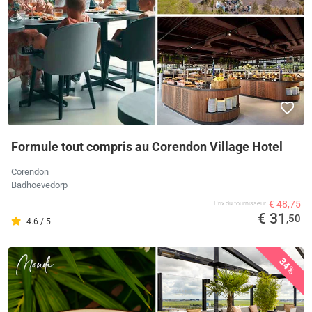
Formule tout compris au Corendon Village Hotel
Corendon
Badhoevedorp
€ 48,75
Prix ​​du fournisseur
€ 31
,50
4.6 / 5
34%