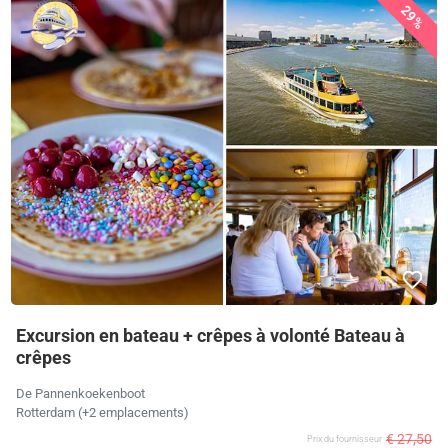
29%
Excursion en bateau + crêpes à volonté Bateau à
crêpes
De Pannenkoekenboot
Rotterdam (+2 emplacements)
€ 27,50
Prix ​​du fournisseur