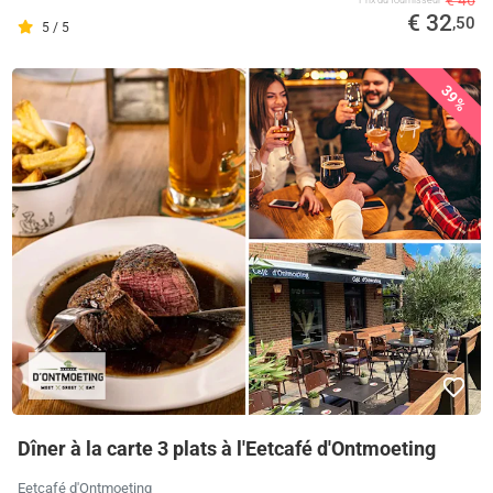
€ 46
€ 32
,50
5 / 5
39%
Dîner à la carte 3 plats à l'Eetcafé d'Ontmoeting
Eetcafé d'Ontmoeting