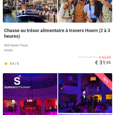
Chasse au trésor alimentaire à travers Hoorn (2 à 3
heures)
360 Hoorn Tours
Hoorn
€ 52,50
Prix ​​du fournisseur
€ 31
,95
3.5 / 5
46%