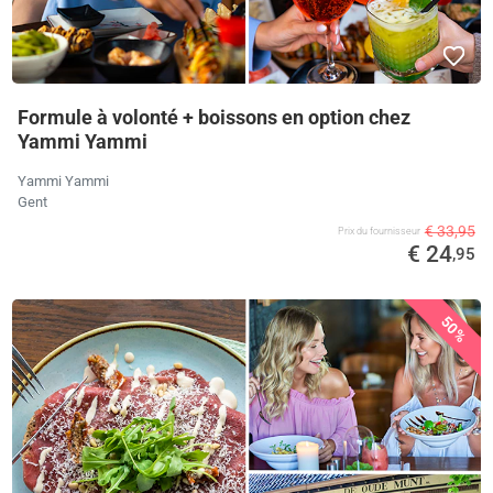
Formule à volonté + boissons en option chez
Yammi Yammi
Yammi Yammi
Gent
€ 33,95
Prix ​​du fournisseur
€ 24
,95
50%