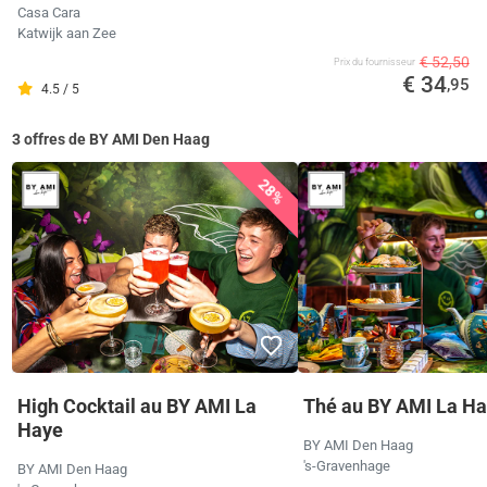
Casa Cara
Katwijk aan Zee
€ 52,50
Prix ​​du fournisseur
€ 34
,95
4.5 / 5
3 offres de BY AMI Den Haag
28%
High Cocktail au BY AMI La
Thé au BY AMI La H
Haye
BY AMI Den Haag
's-Gravenhage
BY AMI Den Haag