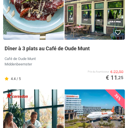
Dîner à 3 plats au Café de Oude Munt
Café de Oude Munt
Middenbeemster
€ 22,50
Prix ​​du fournisseur
€ 11
,25
4.4 / 5
35%