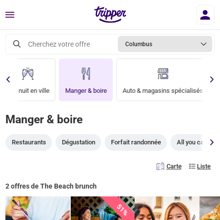
Menu
Cherchez votre offre
Columbus
Une nuit en ville
Manger & boire
Auto & magasins spécialisés
Manger & boire
Restaurants
Dégustation
Forfait randonnée
All you can eat
Carte
Liste
2 offres de The Beach brunch
51%