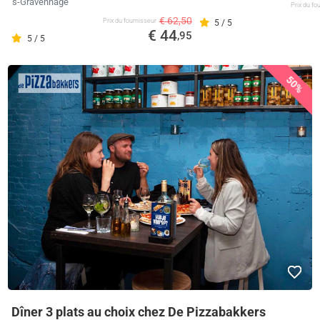
's-Gravenhage
Prix ​​du f
€ 62,50
Prix ​​du fournisseur
5 / 5
€ 44
,95
5 / 5
50%
Dîner 3 plats au choix chez De Pizzabakkers