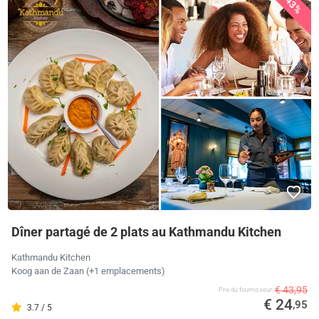
43%
Dîner partagé de 2 plats au Kathmandu Kitchen
Kathmandu Kitchen
Koog aan de Zaan (+1 emplacements)
€ 43,95
Prix ​​du fournisseur
€ 24
,95
3.7 / 5