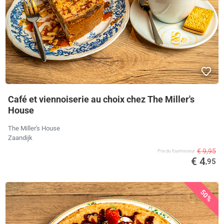
Café et viennoiserie au choix chez The Miller's
House
The Miller's House
Zaandijk
€ 9,95
Prix ​​du fournisseur
€ 4
,95
50%