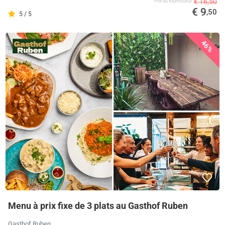
€ 16,50
Prix ​​du fournisseur
€ 9
,50
5 / 5
46%
Menu à prix fixe de 3 plats au Gasthof Ruben
Gasthof Ruben