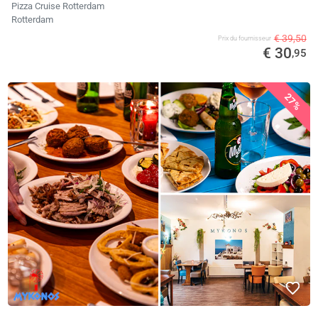
Pizza Cruise Rotterdam
Rotterdam
€ 39,50
Prix ​​du fournisseur
€ 30
,95
27%