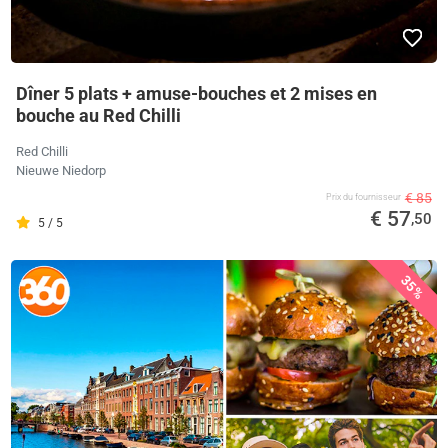
Dîner 5 plats + amuse-bouches et 2 mises en
bouche au Red Chilli
Red Chilli
Nieuwe Niedorp
€ 85
Prix ​​du fournisseur
€ 57
,50
5 / 5
35%