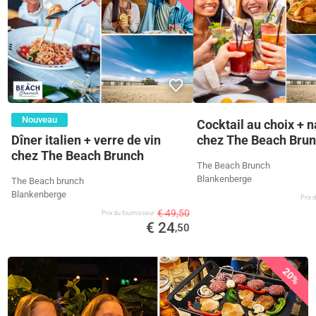
Nouveau
Cocktail au choix + 
Dîner italien + verre de vin
chez The Beach Bru
chez The Beach Brunch
The Beach Brunch
Blankenberge
The Beach brunch
Blankenberge
Prix ​
€ 49,50
Prix ​​du fournisseur
€ 24
,50
20%