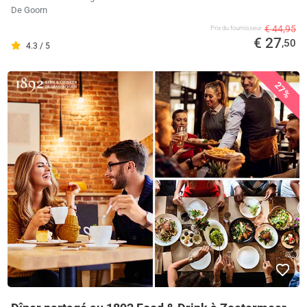
De Goorn
€ 44,95
Prix ​​du fournisseur
€ 27
,50
4.3 / 5
27%