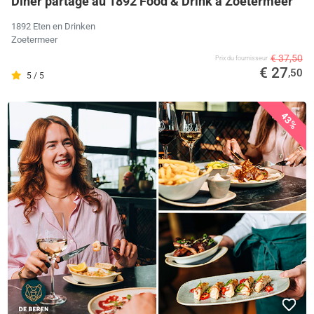
Dîner partagé au 1892 Food & Drink à Zoetermeer
1892 Eten en Drinken
Zoetermeer
€ 37,50
Prix ​​du fournisseur
€ 27
,50
5 / 5
43%