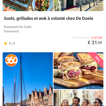
Sushi, grillades et wok à volonté chez De Doele
Restaurant De Doele
Purmerend
€ 37,50
Prix ​​du fournisseur
€ 31
,50
5 / 5
39%