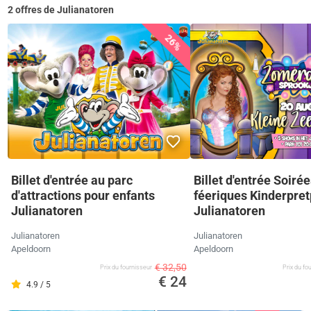
2 offres de Julianatoren
26%
Billet d'entrée au parc
Billet d'entrée Soirée
d'attractions pour enfants
féeriques Kinderpre
Julianatoren
Julianatoren
Julianatoren
Julianatoren
Apeldoorn
Apeldoorn
€ 32,50
Prix ​​du fournisseur
Prix ​​du f
€ 24
4.9 / 5