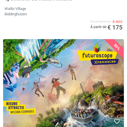
Walibi Village
Biddinghuizen
€ 402
Prix ​​du fournisseur
€ 175
À partir de
30%