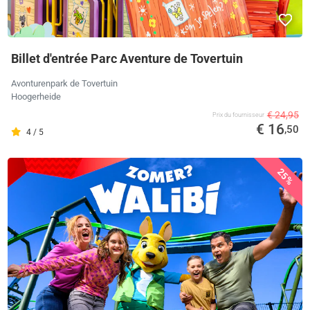
Billet d'entrée Parc Aventure de Tovertuin
Avonturenpark de Tovertuin
Hoogerheide
€ 24,95
Prix ​​du fournisseur
€ 16
,50
4 / 5
25%