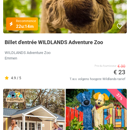
Recommence
22u:
13m
Billet d'entrée WILDLANDS Adventure Zoo
WILDLANDS Adventure Zoo
Emmen
€ 30
Prix ​​du fournisseur
€ 23
4.9 / 5
T.w.v. volgens hoogste Wildlands-tarief
37%