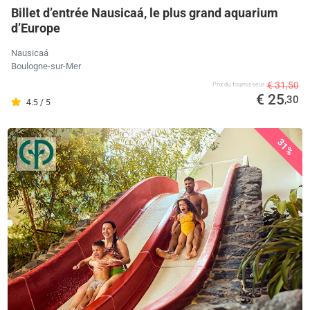
Billet d’entrée Nausicaá, le plus grand aquarium
d’Europe
Nausicaá
Boulogne-sur-Mer
€ 31,50
Prix ​​du fournisseur
€ 25
,30
4.5 / 5
31%