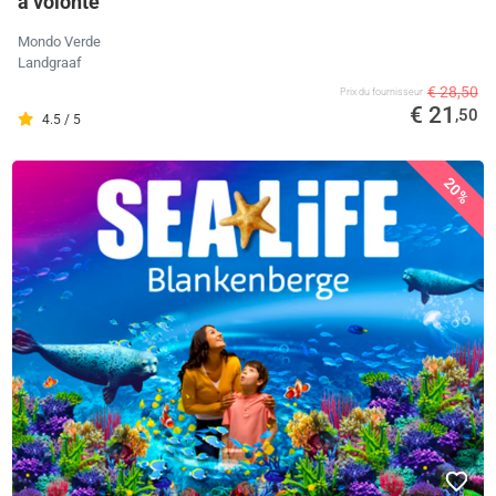
à volonté
Mondo Verde
Landgraaf
€ 28,50
Prix ​​du fournisseur
€ 21
,50
4.5 / 5
20%