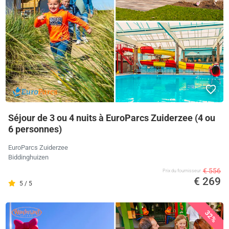
Séjour de 3 ou 4 nuits à EuroParcs Zuiderzee (4 ou
6 personnes)
EuroParcs Zuiderzee
Biddinghuizen
€ 556
Prix ​​du fournisseur
€ 269
5 / 5
32%