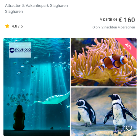
Attractie- & Vakantiepark Slagharen
Slagharen
€ 160
À partir de
4.8 / 5
O.b.v. 2 nachten 4 personen
20%