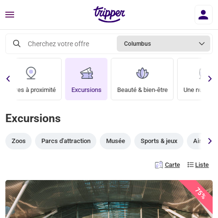
Menu
Cherchez votre offre
Columbus
Offres à proximité
Excursions
Beauté & bien-être
Une nuit en v
Excursions
Zoos
Parcs d'attraction
Musée
Sports & jeux
Aire de j
Carte
Liste
75%