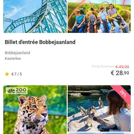
Billet d'entrée Bobbejaanland
Bobbejaanland
Kasterlee
€ 49,90
Prix ​​du fournisseur
€ 28
,90
4.7 / 5
20%