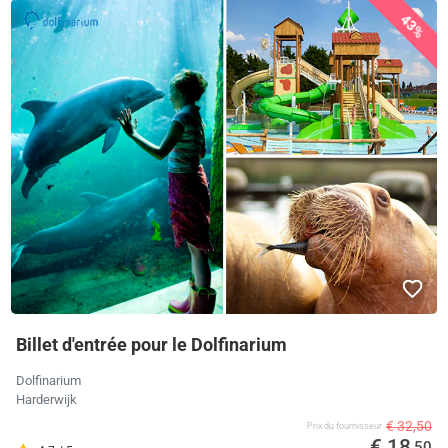
43%
Billet d'entrée pour le Dolfinarium
Dolfinarium
Harderwijk
€ 32,50
Prix ​​du fournisseur
€ 18
,50