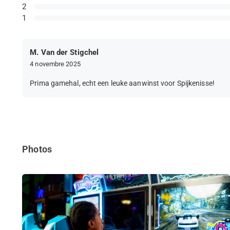
2
1
M. Van der Stigchel
4 novembre 2025
Prima gamehal, echt een leuke aanwinst voor Spijkenisse!
Photos