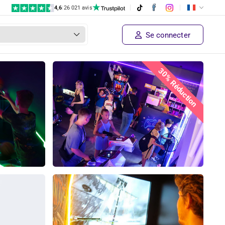
4,6
|
26 021 avis
Se connecter
30% Réduction