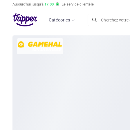
Aujourd'hui jusqu'à
17:00
Le service clientèle
Catégories
Cherchez votre 