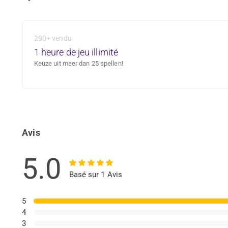
290+ vendu
1 heure de jeu illimité
Keuze uit meer dan 25 spellen!
Avis
5.0
Basé sur 1 Avis
5
4
3