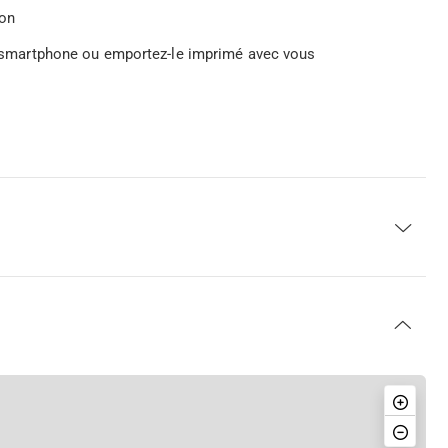
bon
tre smartphone ou emportez-le imprimé avec vous