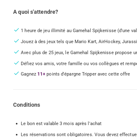
A quoi s'attendre?
1 heure de jeu illimité au Gamehal Spijkenisse (d'une val
Jouez à des jeux tels que Mario Kart, AirHockey, Jurass
Avec plus de 25 jeux, le Gamehal Spijkenisse propose 
Défiez vos amis, votre famille ou vos collègues et rempor
Gagnez
11+
points d'épargne Tripper avec cette offre
Conditions
Le bon est valable 3 mois après l'achat
Les réservations sont obligatoires. Vous devez effectue