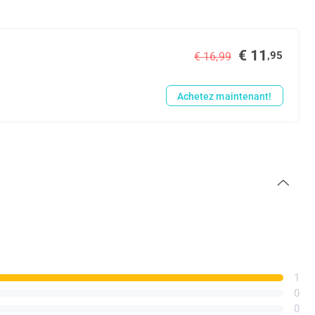
€ 11
,95
€ 16,99
Achetez maintenant!
1
0
0