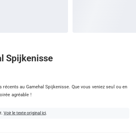
l Spijkenisse
lus récents au Gamehal Spijkenisse. Que vous veniez seul ou en
oirée agréable !
t.
Voir le texte original ici
.