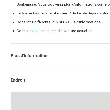
Spijkenisse. Vous trouverez plus d'informations sur le 
Le bon est votre billet d'entrée. Affichez-le depuis vo
Consultez différents jeux sur « Plus d'informations »
Consultez
ici
les heures d'ouverture actuelles
Plus d'information
Endroit