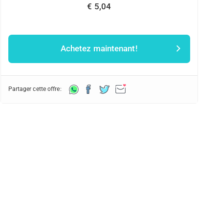
€ 5,04
Achetez maintenant!
Partager cette offre: