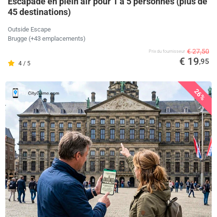
Escapade en plein air pour 1 à 5 personnes (plus de
45 destinations)
Outside Escape
Brugge (+43 emplacements)
€ 27,50
Prix ​​du fournisseur
€ 19
,95
4 / 5
26%