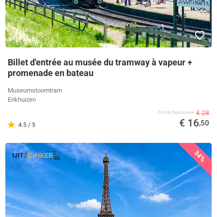
Billet d'entrée au musée du tramway à vapeur +
promenade en bateau
Museumstoomtram
Enkhuizen
€ 28
Prix ​​du fournisseur
€ 16
,50
4.5 / 5
34%