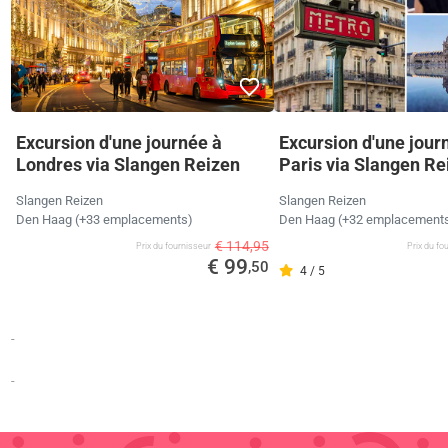
Excursion d'une journée à
Excursion d'une jour
Londres via Slangen Reizen
Paris via Slangen Re
Slangen Reizen
Slangen Reizen
Den Haag (+33 emplacements)
Den Haag (+32 emplacement
€ 114,95
Prix ​​du fournisseur
Prix ​​du f
€ 99
,50
4 / 5
-
-