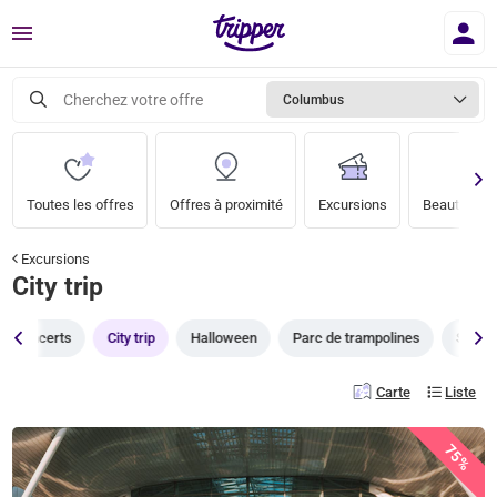
Menu
Cherchez votre offre
Columbus
Toutes les offres
Offres à proximité
Excursions
Beauté & bi
Excursions
City trip
Concerts
City trip
Halloween
Parc de trampolines
Saint-
Carte
Liste
75%