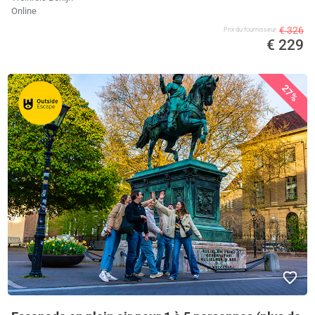
Online
€ 326
Prix ​​du fournisseur
€ 229
27%