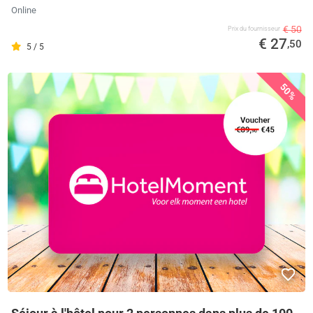
Online
€ 50
Prix ​​du fournisseur
€ 27
,50
5 / 5
50%