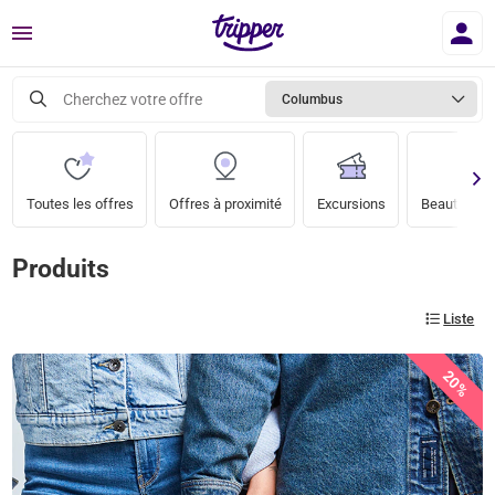
Menu
Cherchez votre offre
Columbus
Toutes les offres
Offres à proximité
Excursions
Beauté & bi
Produits
Liste
20%