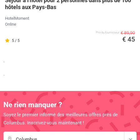
Séjour à l'hôtel pour 2 personnes dans plus de 100
hôtels aux Pays-Bas
HotelMoment
Online
€ 89,90
Prix ​​du fournisseur
€ 45
5 / 5
-
-
Ne rien manquer ?
Soyez le premier informé des meilleures offres près de
Columbus. Inscrivez-vous maintenant !
Columbus