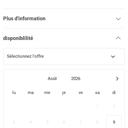
Plus d'information
disponiblilité
Sélectionnez l'offre
Août
2026
lu
ma
me
je
ve
sa
di
1
2
3
4
5
6
7
8
9