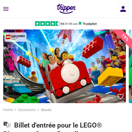
Menu
4,6
|
26 056 avis
19%
Home
Excursions
Musée
Billet d'entrée pour le LEGO®