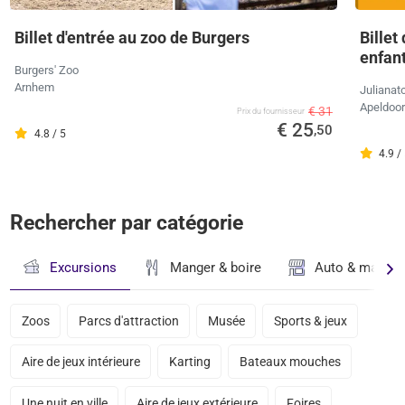
Billet d'entrée au zoo de Burgers
Billet
enfan
Burgers' Zoo
Arnhem
Julianat
Apeldoo
€ 31
Prix ​​du fournisseur
€ 25
,50
4.8 / 5
4.9 /
Rechercher par catégorie
Excursions
Manger & boire
Auto & magasi
Zoos
Parcs d'attraction
Musée
Sports & jeux
Aire de jeux intérieure
Karting
Bateaux mouches
Une nuit en ville
Aire de jeux extérieure
Foires