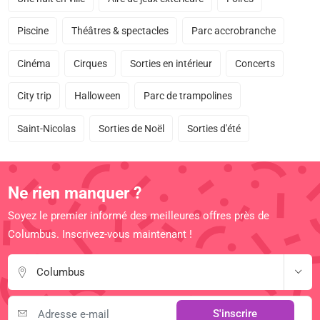
Piscine
Théâtres & spectacles
Parc accrobranche
Cinéma
Cirques
Sorties en intérieur
Concerts
City trip
Halloween
Parc de trampolines
Saint-Nicolas
Sorties de Noël
Sorties d'été
Ne rien manquer ?
Soyez le premier informé des meilleures offres près de
Columbus. Inscrivez-vous maintenant !
Columbus
S'inscrire