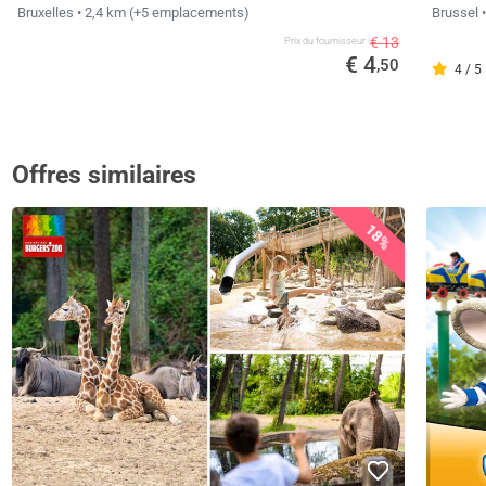
Bruxelles
• 2,4 km
(+5 emplacements)
Brussel
€ 13
Prix ​​du fournisseur
€ 4
,50
4 / 5
Offres similaires
18%