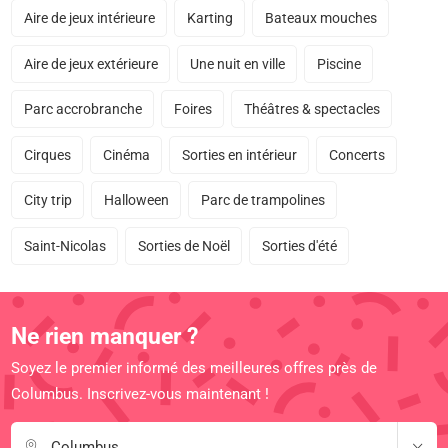
Aire de jeux intérieure
Karting
Bateaux mouches
Aire de jeux extérieure
Une nuit en ville
Piscine
Parc accrobranche
Foires
Théâtres & spectacles
Cirques
Cinéma
Sorties en intérieur
Concerts
City trip
Halloween
Parc de trampolines
Saint-Nicolas
Sorties de Noël
Sorties d'été
Ne rien manquer ?
Soyez le premier informé des meilleures offres près de
Columbus. Inscrivez-vous maintenant !
Columbus