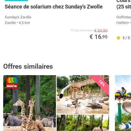
Cours 
Séance de solarium chez Sunday's Zwolle
(25 si
Sunday's Zwolle
Golftota
Zwolle
• 4,5 km
Hattem
€ 20,50
Prix ​​du fournisseur
€ 16
,95
5 / 5
Offres similaires
18%