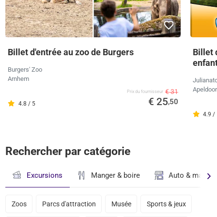
Billet d'entrée au zoo de Burgers
Billet
enfan
Burgers' Zoo
Arnhem
Julianat
Apeldoo
€ 31
Prix ​​du fournisseur
€ 25
,50
4.8 / 5
4.9 /
Rechercher par catégorie
Excursions
Manger & boire
Auto & magasi
Zoos
Parcs d'attraction
Musée
Sports & jeux