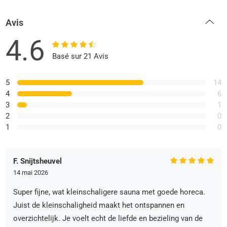
Avis
4.6
Basé sur 21 Avis
5
14
4
6
3
1
2
0
1
0
F. Snijtsheuvel
14 mai 2026
Super fijne, wat kleinschaligere sauna met goede horeca.
Juist de kleinschaligheid maakt het ontspannen en
overzichtelijk. Je voelt echt de liefde en bezieling van de