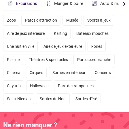
Excursions
Manger & boire
Auto & magasi
Zoos
Parcs d'attraction
Musée
Sports & jeux
Aire de jeux intérieure
Karting
Bateaux mouches
Une nuit en ville
Aire de jeux extérieure
Foires
Piscine
Théâtres & spectacles
Parc accrobranche
Cinéma
Cirques
Sorties en intérieur
Concerts
City trip
Halloween
Parc de trampolines
Saint-Nicolas
Sorties de Noël
Sorties d'été
Ne rien manquer ?