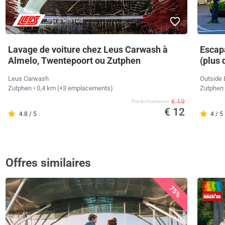
Lavage de voiture chez Leus Carwash à
Escapa
Almelo, Twentepoort ou Zutphen
(plus 
Leus Carwash
Outside
Zutphen
• 0,4 km
(+3 emplacements)
Zutphen
€ 19
Prix ​​du fournisseur
€ 12
4.8 / 5
4 / 5
Offres similaires
75%