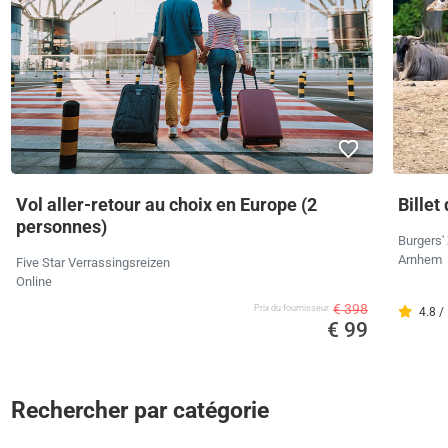
Vol aller-retour au choix en Europe (2
Billet
personnes)
Burgers'
Arnhem
Five Star Verrassingsreizen
Online
€ 398
Prix ​​du fournisseur
4.8 /
€ 99
Rechercher par catégorie