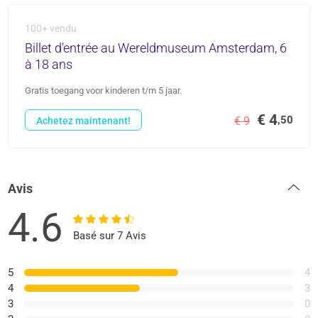
100+ vendu
Billet d'entrée au Wereldmuseum Amsterdam, 6
à 18 ans
Gratis toegang voor kinderen t/m 5 jaar.
€ 4
,50
€ 9
Achetez maintenant!
Avis
4.6
Basé sur 7 Avis
5
4
4
3
3
0