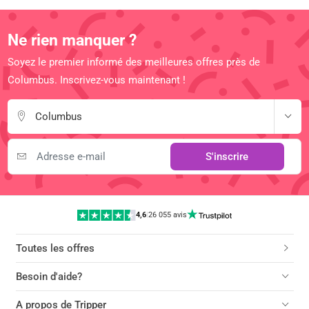
Ne rien manquer ?
Soyez le premier informé des meilleures offres près de
Columbus. Inscrivez-vous maintenant !
Columbus
S'inscrire
4,6
|
26 055 avis
Toutes les offres
Besoin d'aide?
A propos de Tripper