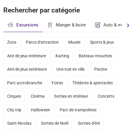
Rechercher par catégorie
Excursions
Manger & boire
Auto & magasi
Zoos
Parcs d'attraction
Musée
Sports & jeux
Aire de jeux intérieure
Karting
Bateaux mouches
Aire de jeux extérieure
Une nuit en ville
Piscine
Parc accrobranche
Foires
Théâtres & spectacles
Cirques
Cinéma
Sorties en intérieur
Concerts
City trip
Halloween
Parc de trampolines
Saint-Nicolas
Sorties de Noël
Sorties d'été