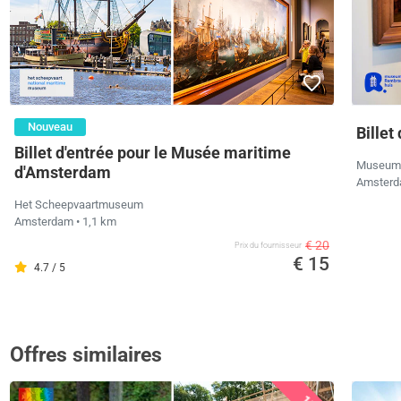
Nouveau
Bille
Billet d'entrée pour le Musée maritime
Museum 
d'Amsterdam
Amster
Het Scheepvaartmuseum
Amsterdam
• 1,1 km
€ 20
Prix ​​du fournisseur
€ 15
4.7 / 5
Offres similaires