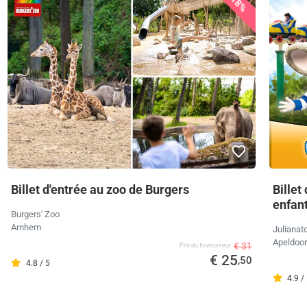
18%
Billet d'entrée au zoo de Burgers
Billet
enfan
Burgers' Zoo
Arnhem
Julianat
Apeldoo
€ 31
Prix ​​du fournisseur
€ 25
,50
4.8 / 5
4.9 /