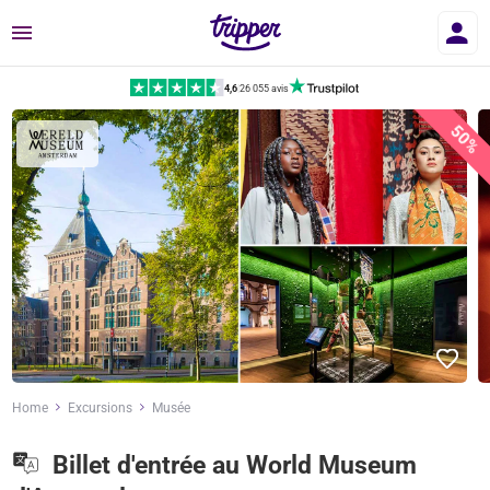
Menu
4,6
|
26 055 avis
50%
Home
Excursions
Musée
Billet d'entrée au World Museum