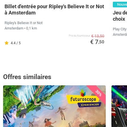
Nouv
Billet d'entrée pour Ripley's Believe It or Not
Jeu de
à Amsterdam
choix
Ripley's Believe It or Not
Amsterdam
• 0,1 km
Play Cit
Amster
€ 13,50
Prix ​​du fournisseur
€ 7
,50
4.4 / 5
Offres similaires
30%