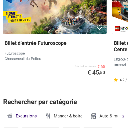
Billet d’entrée Futuroscope
Billet
Cente
Futuroscope
Chasseneuil-du-Poitou
LEGO® Di
Brussel
€ 65
Prix ​​du fournisseur
€ 45
,50
4.2 /
Rechercher par catégorie
Excursions
Manger & boire
Auto & magasi