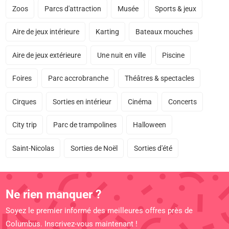
Zoos
Parcs d'attraction
Musée
Sports & jeux
Aire de jeux intérieure
Karting
Bateaux mouches
Aire de jeux extérieure
Une nuit en ville
Piscine
Foires
Parc accrobranche
Théâtres & spectacles
Cirques
Sorties en intérieur
Cinéma
Concerts
City trip
Parc de trampolines
Halloween
Saint-Nicolas
Sorties de Noël
Sorties d'été
Ne rien manquer ?
Soyez le premier informé des meilleures offres près de
Columbus. Inscrivez-vous maintenant !