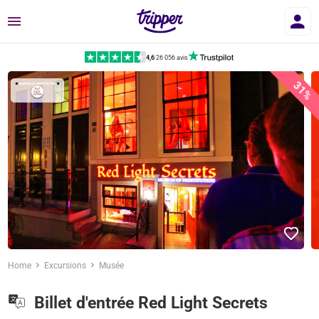
Menu
4,6
|
26 056 avis
31%
Home
Excursions
Musée
Billet d'entrée Red Light Secrets