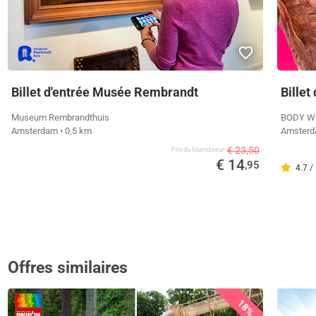
Billet d'entrée Musée Rembrandt
Bille
Museum Rembrandthuis
BODY W
Amsterdam
• 0,5 km
Amster
€ 23,50
Prix ​​du fournisseur
€ 14
,95
4.7 /
Offres similaires
18%