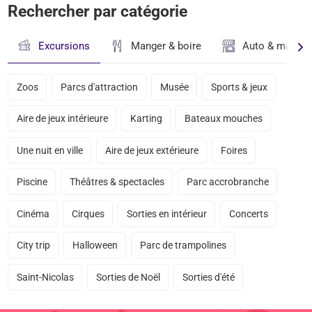
Rechercher par catégorie
Excursions
Manger & boire
Auto & magasi
Zoos
Parcs d'attraction
Musée
Sports & jeux
Aire de jeux intérieure
Karting
Bateaux mouches
Une nuit en ville
Aire de jeux extérieure
Foires
Piscine
Théâtres & spectacles
Parc accrobranche
Cinéma
Cirques
Sorties en intérieur
Concerts
City trip
Halloween
Parc de trampolines
Saint-Nicolas
Sorties de Noël
Sorties d'été