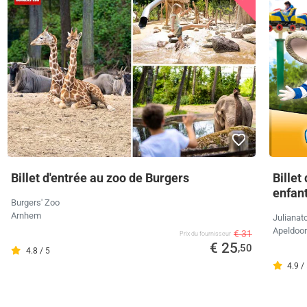
Billet d'entrée au zoo de Burgers
Billet
enfan
Burgers' Zoo
Arnhem
Julianat
Apeldoo
€ 31
Prix ​​du fournisseur
€ 25
,50
4.8 / 5
4.9 /