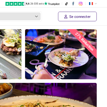
4,6
|
26 035 avis
€ 37,50
Prix ​​du fournisseur
Achetez maintenant!
€ 27
,50
Se connecter
27% Réduction