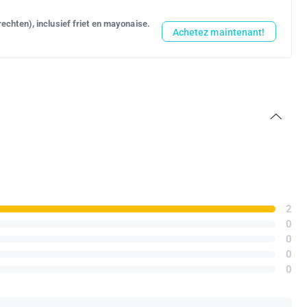
echten), inclusief friet en mayonaise.
Achetez maintenant!
2
0
0
0
0