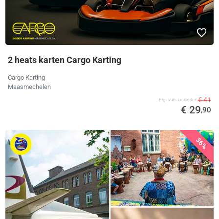
2 heats karten Cargo Karting
Cargo Karting
Maasmechelen
€ 41
Prijs van aanbieder
€ 29
,90
36%