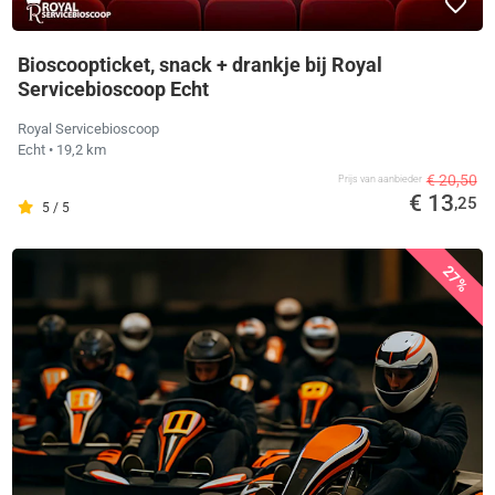
Bioscoopticket, snack + drankje bij Royal
Servicebioscoop Echt
Royal Servicebioscoop
Echt
• 19,2 km
€ 20,50
Prijs van aanbieder
€ 13
,25
5 / 5
27%