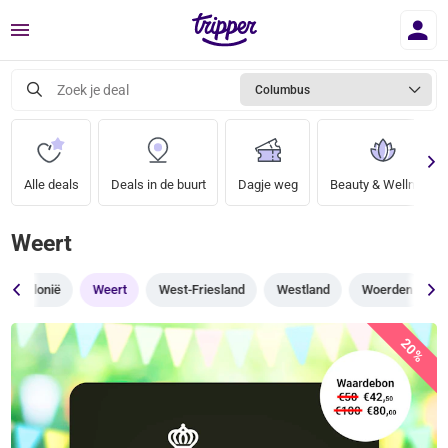
Menu
Zoek je deal
Columbus
Alle deals
Deals in de buurt
Dagje weg
Beauty & Wellness
Weert
Wallonië
Weert
West-Friesland
Westland
Woerden
20%