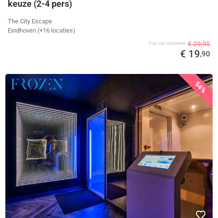
keuze (2-4 pers)
The City Escape
Eindhoven (+16 locaties)
€ 29,95
Prijs van aanbieder
€ 19
,90
54%