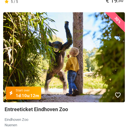
€ 19
,50
5 / 5
30%
Start over
1d:
10u:
12m
Entreeticket Eindhoven Zoo
Eindhoven Zoo
Nuenen