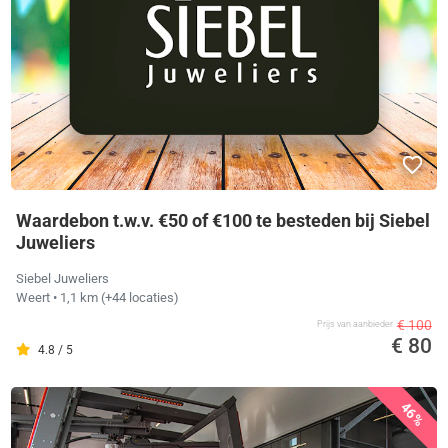
Waardebon t.w.v. €50 of €100 te besteden bij Siebel
Juweliers
Siebel Juweliers
Weert
• 1,1 km
(+44 locaties)
€ 100
Prijs van aanbieder
€ 80
4.8 / 5
46%