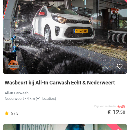
Wasbeurt bij All-In Carwash Echt & Nederweert
All-In Carwash
Nederweert
• 4 km
(+1 locaties)
€ 23
Prijs van aanbieder
€ 12
,50
5 / 5