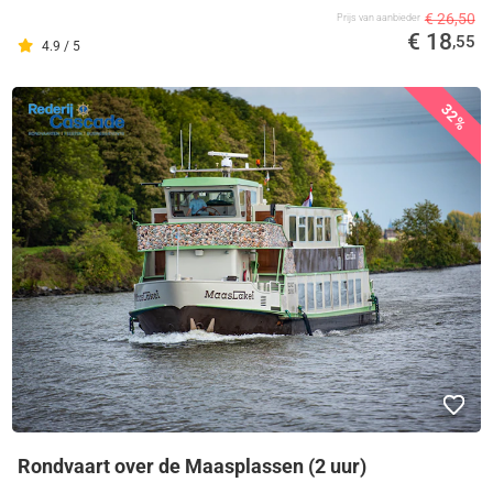
€ 26,50
Prijs van aanbieder
€ 18
,55
4.9 / 5
32%
Rondvaart over de Maasplassen (2 uur)