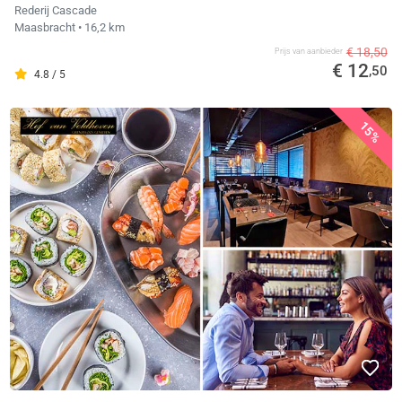
Rederij Cascade
Maasbracht
• 16,2 km
€ 18,50
Prijs van aanbieder
€ 12
,50
4.8 / 5
15%