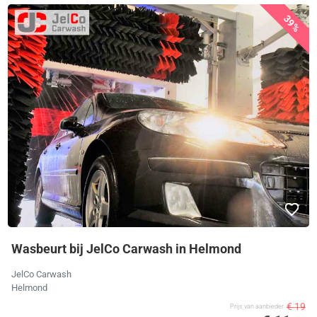
39%
Wasbeurt bij JelCo Carwash in Helmond
JelCo Carwash
Helmond
€ 19
Prijs van aanbieder