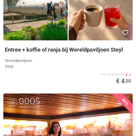
Entree + koffie of ranja bij Wereldpaviljoen Steyl
Wereldpaviljoen
Steyl
€ 7
Prijs van aanbieder
€ 4
,50
44%