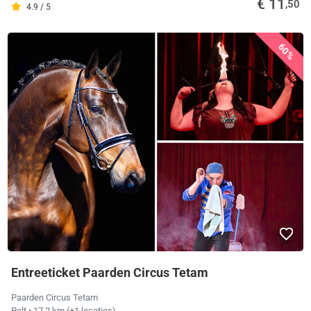
€ 11
,50
4.9 / 5
60%
Entreeticket Paarden Circus Tetam
Paarden Circus Tetam
Pelt
• 17,2 km
(+1 locaties)