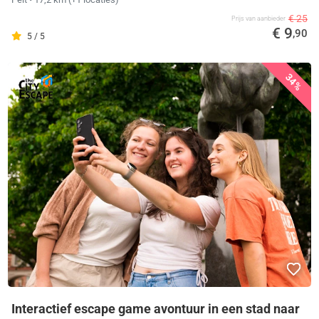
€ 25
Prijs van aanbieder
€ 9
,90
5 / 5
34%
Interactief escape game avontuur in een stad naar