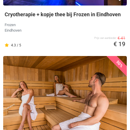
Cryotherapie + kopje thee bij Frozen in Eindhoven
Frozen
Eindhoven
€ 41
Prijs van aanbieder
€ 19
4.3 / 5
50%