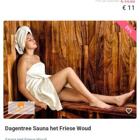
€ 19,50
Prijs van aanbieder
€ 11
25%
Dagentree Sauna het Friese Woud
Sauna Het Friese Woud