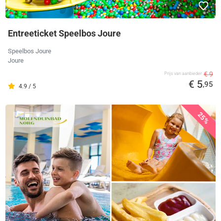
Entreeticket Speelbos Joure
Speelbos Joure
Joure
€ 9
Prijs van aanbieder
€ 5
,95
4.9 / 5
25%