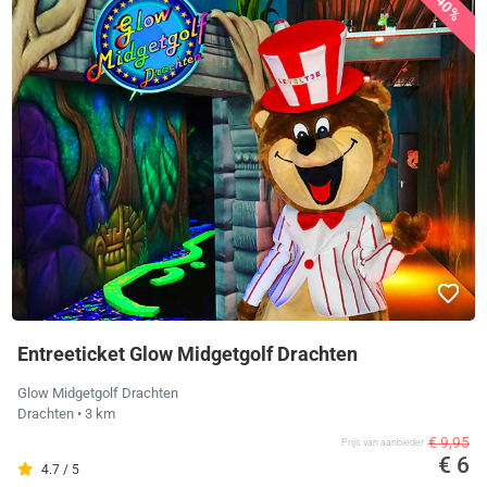
40%
Entreeticket Glow Midgetgolf Drachten
Glow Midgetgolf Drachten
Drachten
• 3 km
€ 9,95
Prijs van aanbieder
€ 6
4.7 / 5