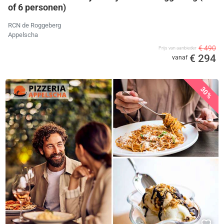
of 6 personen)
RCN de Roggeberg
Appelscha
€ 490
Prijs van aanbieder
€ 294
vanaf
30%