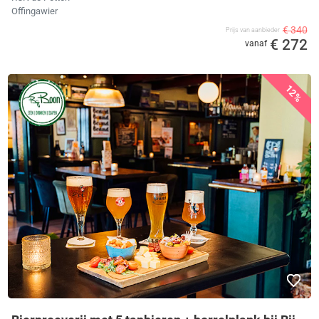
Offingawier
€ 340
Prijs van aanbieder
€ 272
vanaf
12%