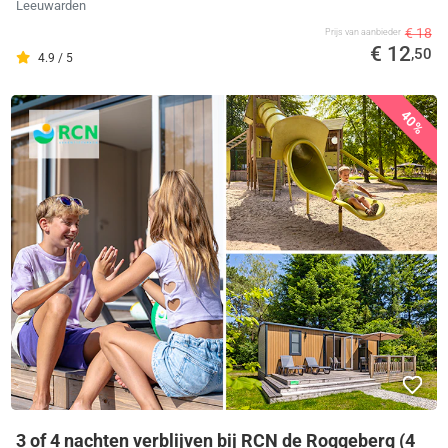
Leeuwarden
€ 18
Prijs van aanbieder
€ 12
,50
4.9 / 5
40%
3 of 4 nachten verblijven bij RCN de Roggeberg (4