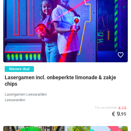
Nieuwe deal
Lasergamen incl. onbeperkte limonade & zakje
chips
Lasergamen Leeuwarden
Leeuwarden
€ 15
Prijs van aanbieder
€ 9
,95