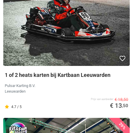
1 of 2 heats karten bij Kartbaan Leeuwarden
Pulsar Karting B.V.
Leeuwarden
€ 18,50
Prijs van aanbieder
€ 13
,50
4.7 / 5
29%