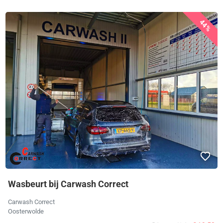
44%
Wasbeurt bij Carwash Correct
Carwash Correct
Oosterwolde