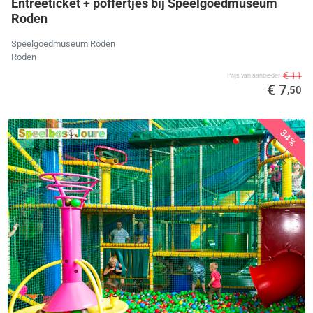
Entreeticket + poffertjes bij Speelgoedmuseum
Roden
Speelgoedmuseum Roden
Roden
€ 11
Prijs van aanbieder
€ 7
,50
34%