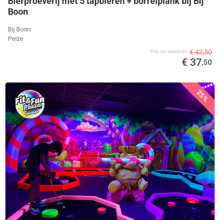
Bierproeverij met 5 tapbieren + borrelplank bij Bij
Boon
Bij Boon
Peize
€ 42,50
Prijs van aanbieder
€ 37
,50
25%