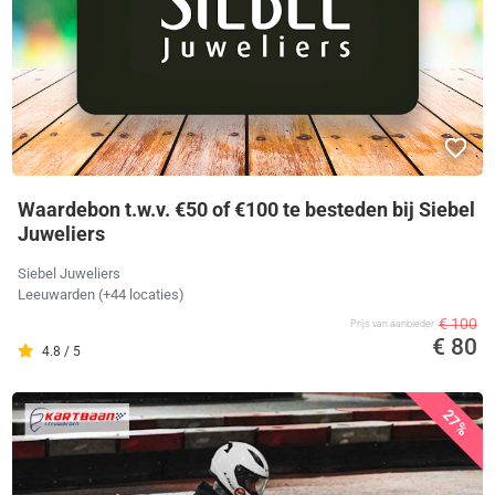
Waardebon t.w.v. €50 of €100 te besteden bij Siebel
Juweliers
Siebel Juweliers
Leeuwarden (+44 locaties)
€ 100
Prijs van aanbieder
€ 80
4.8 / 5
27%