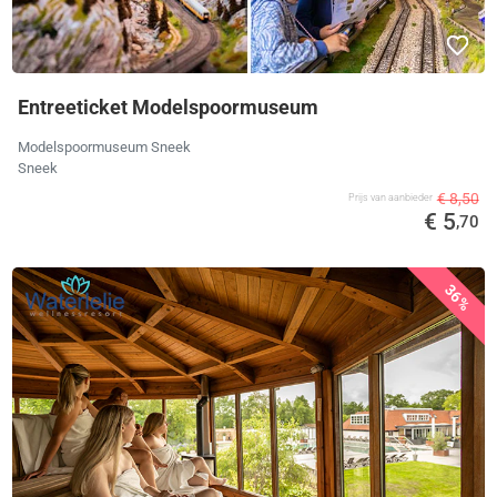
Entreeticket Modelspoormuseum
Modelspoormuseum Sneek
Sneek
€ 8,50
Prijs van aanbieder
€ 5
,70
36%