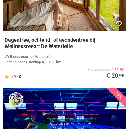
Dagentree, ochtend- of avondentree bij
Wellnessresort De Waterlelie
Wellnessresort de Waterlelie
Zevenhuizen (Groningen)
• 19,3 km
€ 32,50
Prijs van aanbieder
€ 20
,95
4.9 / 5
18%