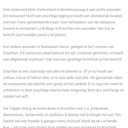
Ook restaurant Klein Zwitserland in Beetsterzwaag is een echte aanrader.
Dit restaurant heeft een prachtige ligging en biedt een uitstekende keuken
met een Frans georiënteerde kaart. Voor liefhebbers van de Italiaanse
keuken is restaurant La Bodega in Drachten een aanrader. Hier kun je
terecht voor heerlijke pasta's en pizza's.
Een andere aanrader is Restaurant Sems, gelegen in het centrum van
Drachten. Dit restaurant staat bekend om zijn creatieve gerechten en heeft
een uitgebreide wijnkaart. Ook voor een gezellige borrel kun je hier terecht.
Drachten is een stad waar van alles te beleven is. Of je nu houdt van
cultuur, natuur of lekker eten, er is voor ieder wat wils. De genoemde uitjes
en restaurants zijn slechts een greep uit het aanbod. Er is nog veel meer te
ontdekken in deze prachtige stad en haar omgeving. Kom dus snel langs en
ontdek het zelf!
Via Tripper vind jij de beste deals in Drachten voor o.a. pretparken,
dierentuinen, restaurants en wellness & beauty met kortingen tot wel 70%.
Geniet van een heerlijk 3-gangen menu inclusief drank bij de Lachende
Koe. Laat jouw auto stralen door middel van een wasbeurt bij Wasland