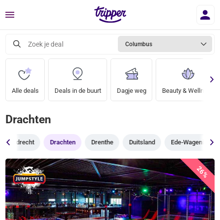
Menu
Zoek je deal
Columbus
Alle deals
Deals in de buurt
Dagje weg
Beauty & Wellness
Drachten
Dordrecht
Drachten
Drenthe
Duitsland
Ede-Wageningen
26%