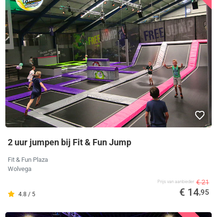
2 uur jumpen bij Fit & Fun Jump
Fit & Fun Plaza
Wolvega
€ 21
Prijs van aanbieder
€ 14
,95
4.8 / 5