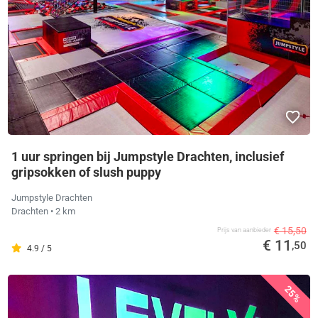
1 uur springen bij Jumpstyle Drachten, inclusief
gripsokken of slush puppy
Jumpstyle Drachten
Drachten
• 2 km
€ 15,50
Prijs van aanbieder
€ 11
,50
4.9 / 5
25%