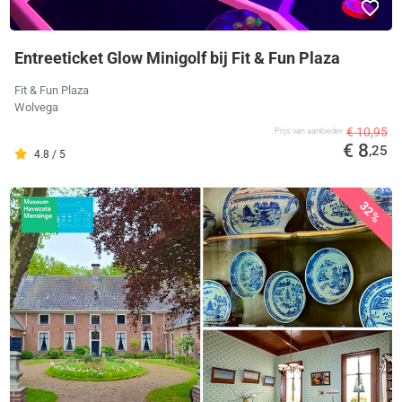
Entreeticket Glow Minigolf bij Fit & Fun Plaza
Fit & Fun Plaza
Wolvega
€ 10,95
Prijs van aanbieder
€ 8
,25
4.8 / 5
32%