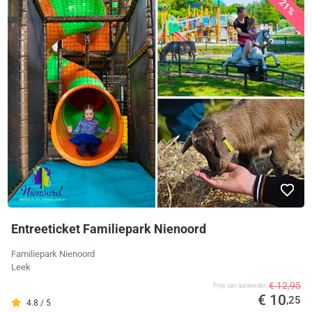
21%
Entreeticket Familiepark Nienoord
Familiepark Nienoord
Leek
€ 12,95
Prijs van aanbieder
€ 10
,25
4.8 / 5