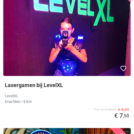
Lasergamen bij LevelXL
LevelXL
Drachten
• 3 km
€ 9,95
Prijs van aanbieder
€ 7
,50