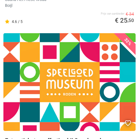
Boijl
€ 34
Prijs van aanbieder
€ 25
,50
4.6 / 5
32%