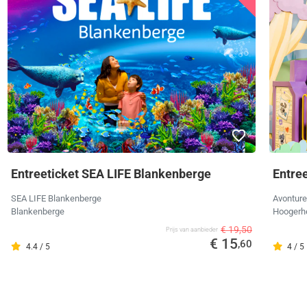
Entreeticket SEA LIFE Blankenberge
Entre
SEA LIFE Blankenberge
Avonture
Blankenberge
Hoogerh
€ 19,50
Prijs van aanbieder
€ 15
,60
4.4 / 5
4 / 5