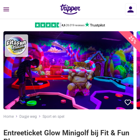
Menu
4,6
|
26.019 reviews
25%
Home
Dagje weg
Sport en spel
Entreeticket Glow Minigolf bij Fit & Fun