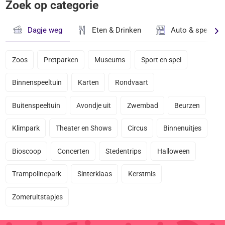
Zoek op categorie
Dagje weg
Eten & Drinken
Auto & speciaal
Zoos
Pretparken
Museums
Sport en spel
Binnenspeeltuin
Karten
Rondvaart
Buitenspeeltuin
Avondje uit
Zwembad
Beurzen
Klimpark
Theater en Shows
Circus
Binnenuitjes
Bioscoop
Concerten
Stedentrips
Halloween
Trampolinepark
Sinterklaas
Kerstmis
Zomeruitstapjes