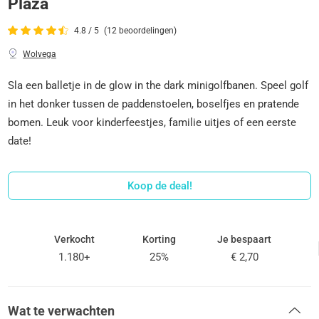
Plaza
4.8 / 5
(12 beoordelingen)
Wolvega
Sla een balletje in de glow in the dark minigolfbanen. Speel golf
in het donker tussen de paddenstoelen, boselfjes en pratende
bomen. Leuk voor kinderfeestjes, familie uitjes of een eerste
date!
Koop de deal!
Verkocht
Korting
Je bespaart
1.180+
25%
€ 2,70
Wat te verwachten