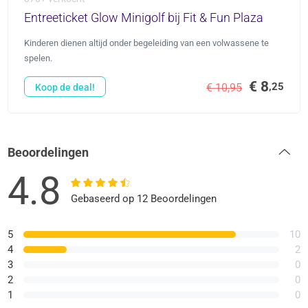
Entreeticket Glow Minigolf bij Fit & Fun Plaza
Kinderen dienen altijd onder begeleiding van een volwassene te
spelen.
€ 8
,25
€ 10,95
Koop de deal!
Beoordelingen
4.8
Gebaseerd op 12 Beoordelingen
5
10
4
2
3
0
2
0
1
0