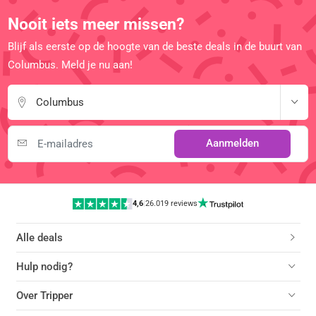
Nooit iets meer missen?
Blijf als eerste op de hoogte van de beste deals in de buurt van
Columbus. Meld je nu aan!
Columbus
Aanmelden
4,6
|
26.019 reviews
Alle deals
Hulp nodig?
Over Tripper