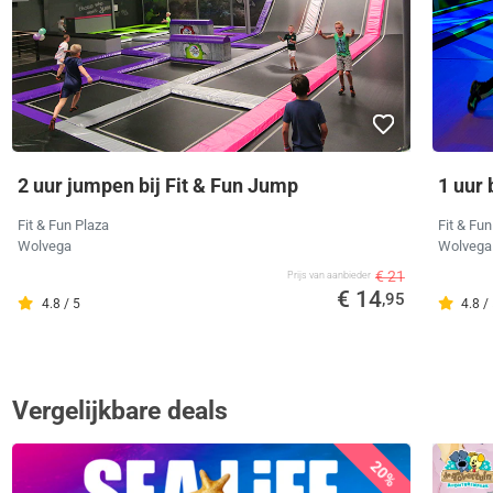
2 uur jumpen bij Fit & Fun Jump
1 uur 
Fit & Fun Plaza
Fit & Fun
Wolvega
Wolvega
€ 21
Prijs van aanbieder
€ 14
,95
4.8 / 5
4.8 /
Vergelijkbare deals
20%