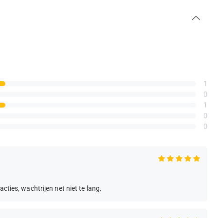
1
0
1
0
0
cties, wachtrijen net niet te lang.