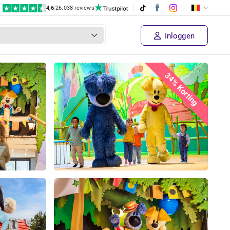
4,6
|
26.038 reviews
Inloggen
34% Korting