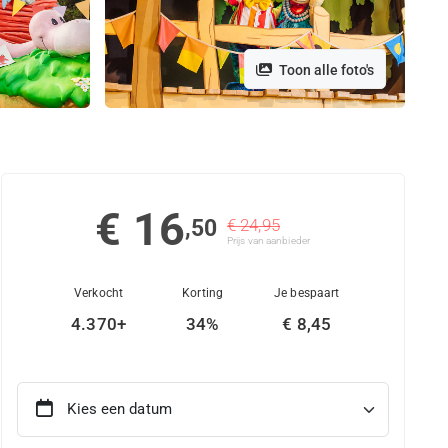
Toon alle foto's
€ 16
,50
€ 24,95
Prijs van aanbieder
Verkocht
Korting
Je bespaart
4.370+
34%
€ 8,45
Kies een datum