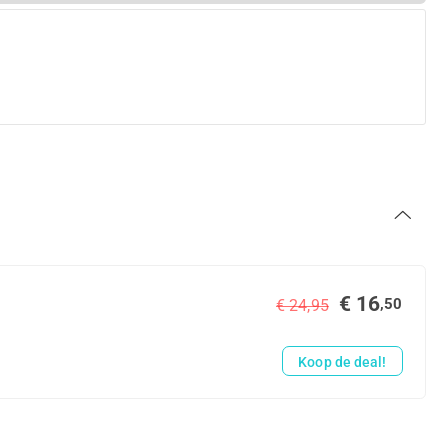
€ 16
,50
€ 24,95
Koop de deal!