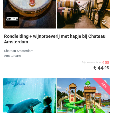
Rondleiding + wijnproeverij met hapje bij Chateau
Amsterdam
Chateau Amsterdam
Amsterdam
€ 55
Prijs van aanbieder
€ 44
,95
43%