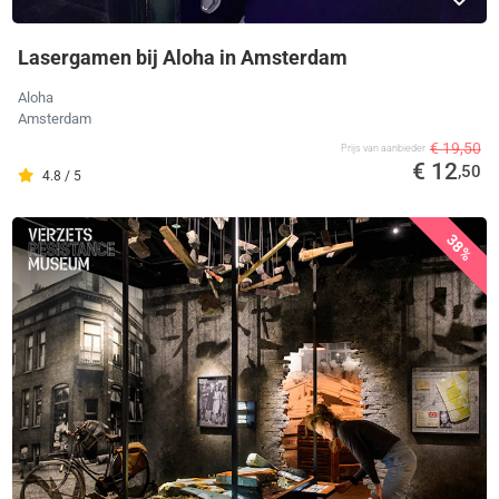
Lasergamen bij Aloha in Amsterdam
Aloha
Amsterdam
€ 19,50
Prijs van aanbieder
€ 12
,50
4.8 / 5
38%