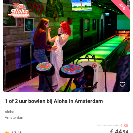
47%
1 of 2 uur bowlen bij Aloha in Amsterdam
Aloha
Amsterdam
€ 85
Prijs van aanbieder
€ 44
,94
4.7 / 5