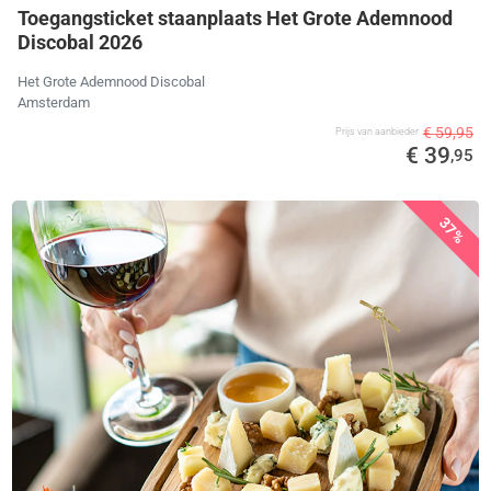
Toegangsticket staanplaats Het Grote Ademnood
Discobal 2026
Het Grote Ademnood Discobal
Amsterdam
€ 59,95
Prijs van aanbieder
€ 39
,95
37%