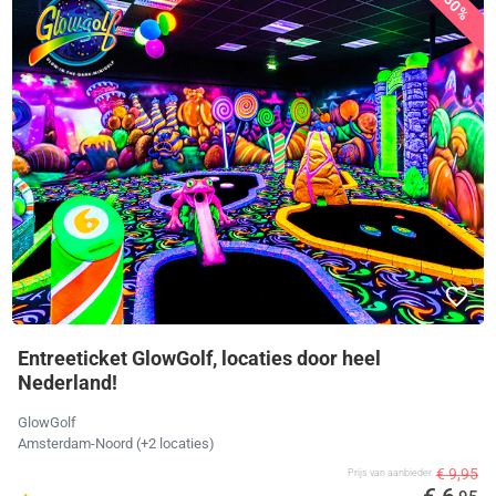
30%
Entreeticket GlowGolf, locaties door heel
Nederland!
GlowGolf
Amsterdam-Noord (+2 locaties)
€ 9,95
Prijs van aanbieder