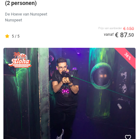
(2 personen)
De Hoeve van Nunspeet
Nunspeet
€ 150
Prijs van aanbieder
€ 87
vanaf
,50
5 / 5
36%