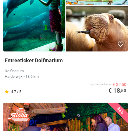
Entreeticket Dolfinarium
Dolfinarium
Harderwijk
• 18,6 km
€ 32,50
Prijs van aanbieder
€ 18
,50
4.7 / 5
34%