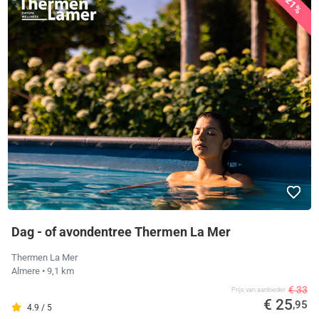
21%
Dag - of avondentree Thermen La Mer
Thermen La Mer
Almere
• 9,1 km
€ 33
Prijs van aanbieder
€ 25
,95
4.9 / 5