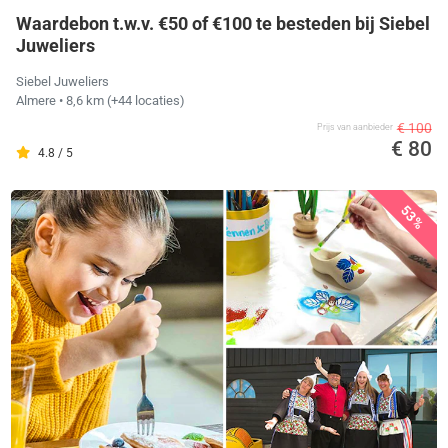
Waardebon t.w.v. €50 of €100 te besteden bij Siebel
Juweliers
Siebel Juweliers
Almere
• 8,6 km
(+44 locaties)
€ 100
Prijs van aanbieder
€ 80
4.8 / 5
53%