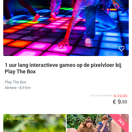
1 uur lang interactieve games op de pixelvloer bij
Play The Box
Play The Box
Almere
• 8,9 km
€ 19,95
Prijs van aanbieder
€ 9
,50
26%