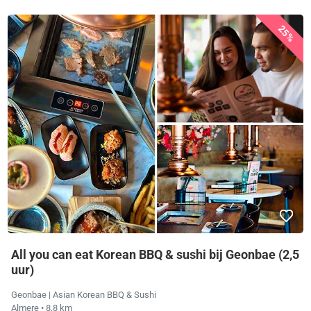
25%
All you can eat Korean BBQ & sushi bij Geonbae (2,5
uur)
Geonbae | Asian Korean BBQ & Sushi
Almere
• 8,8 km