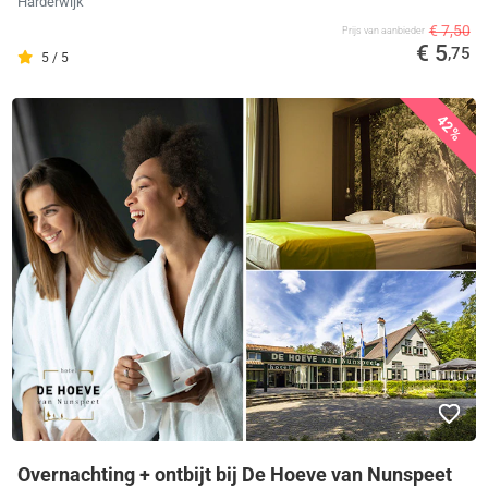
Harderwijk
€ 7,50
Prijs van aanbieder
€ 5
,75
5 / 5
42%
Overnachting + ontbijt bij De Hoeve van Nunspeet