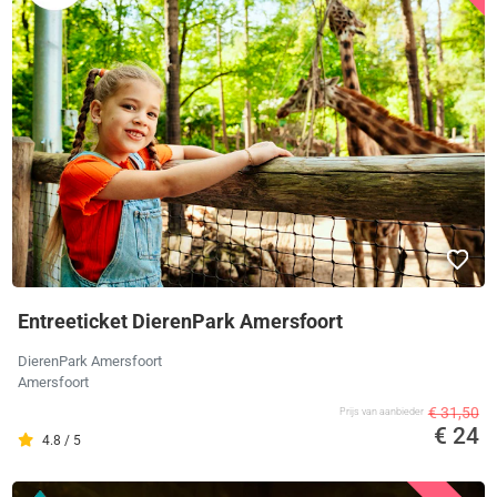
Entreeticket DierenPark Amersfoort
DierenPark Amersfoort
Amersfoort
€ 31,50
Prijs van aanbieder
€ 24
4.8 / 5