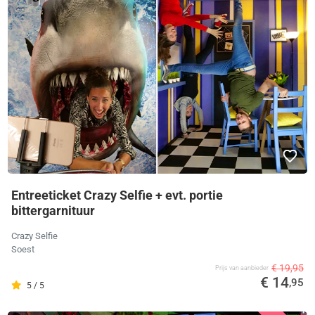
Entreeticket Crazy Selfie + evt. portie
bittergarnituur
Crazy Selfie
Soest
€ 19,95
Prijs van aanbieder
€ 14
,95
5 / 5