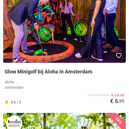
Glow Minigolf bij Aloha in Amsterdam
Aloha
Amsterdam
€ 10,50
Prijs van aanbieder
€ 6
,95
4.6 / 5
24%