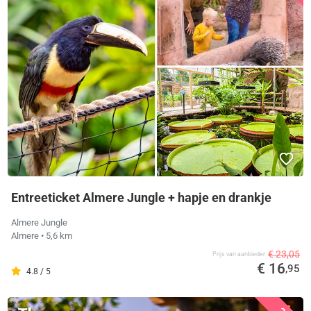
Entreeticket Almere Jungle + hapje en drankje
Almere Jungle
Almere
• 5,6 km
€ 23,05
Prijs van aanbieder
€ 16
,95
4.8 / 5