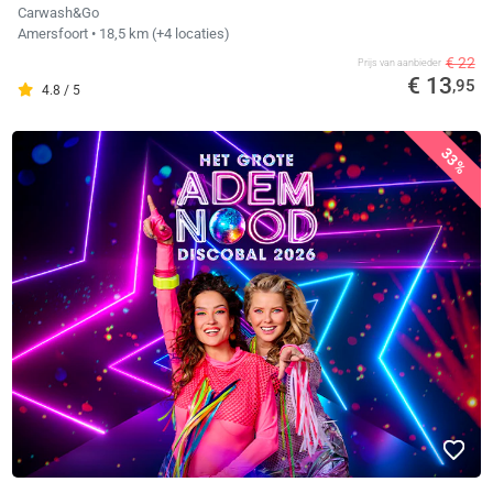
Carwash&Go
Amersfoort
• 18,5 km
(+4 locaties)
€ 22
Prijs van aanbieder
€ 13
,95
4.8 / 5
33%