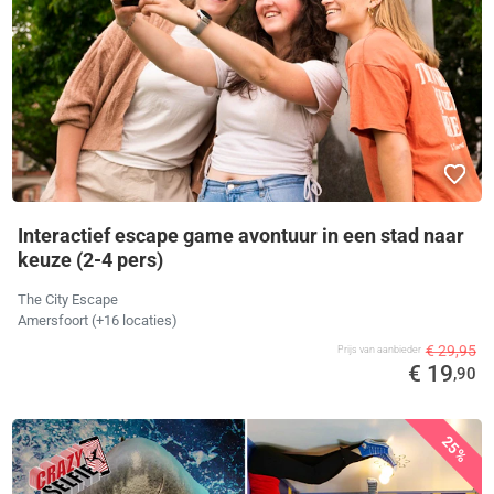
Interactief escape game avontuur in een stad naar
keuze (2-4 pers)
The City Escape
Amersfoort (+16 locaties)
€ 29,95
Prijs van aanbieder
€ 19
,90
25%