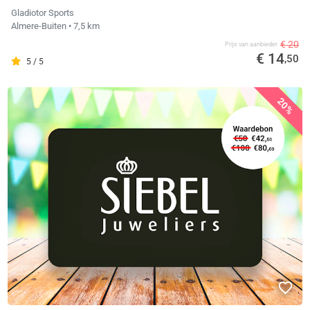
Gladiotor Sports
Almere-Buiten
• 7,5 km
€ 20
Prijs van aanbieder
€ 14
,50
5 / 5
20%