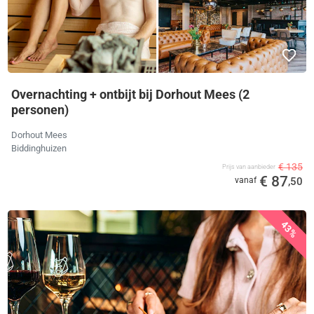
Overnachting + ontbijt bij Dorhout Mees (2
personen)
Dorhout Mees
Biddinghuizen
€ 135
Prijs van aanbieder
€ 87
vanaf
,50
43%