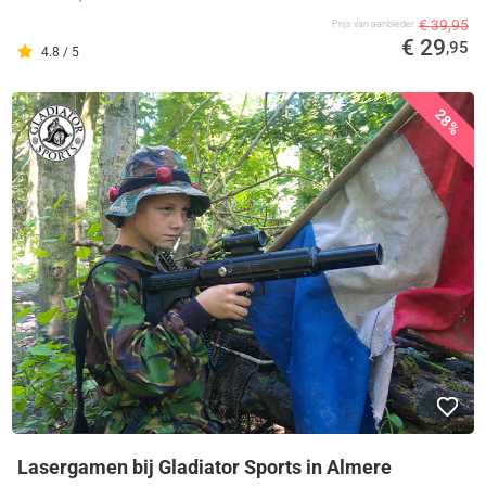
€ 39,95
Prijs van aanbieder
€ 29
,95
4.8 / 5
28%
Lasergamen bij Gladiator Sports in Almere