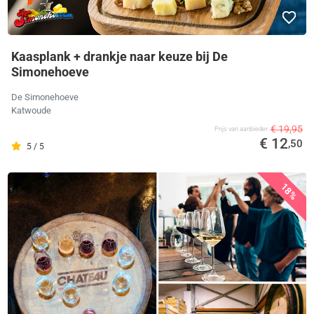
Kaasplank + drankje naar keuze bij De
Simonehoeve
De Simonehoeve
Katwoude
€ 19,95
Prijs van aanbieder
€ 12
,50
5 / 5
18%