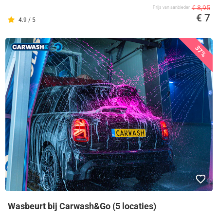
€ 8,95
Prijs van aanbieder
€ 7
4.9 / 5
37%
Wasbeurt bij Carwash&Go (5 locaties)