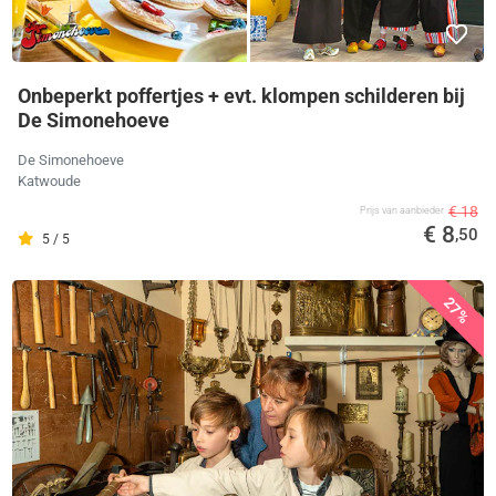
Onbeperkt poffertjes + evt. klompen schilderen bij
De Simonehoeve
De Simonehoeve
Katwoude
€ 18
Prijs van aanbieder
€ 8
,50
5 / 5
27%