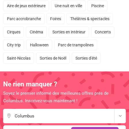
Aire de jeux extérieure
Une nuit en ville
Piscine
Parc accrobranche
Foires
Théâtres & spectacles
Cirques
Cinéma
Sorties en intérieur
Concerts
City trip
Halloween
Parc de trampolines
Saint-Nicolas
Sorties de Noël
Sorties d'été
Ne rien manquer ?
Soyez le premier informé des meilleures offres près de
Columbus. Inscrivez-vous maintenant !
Columbus