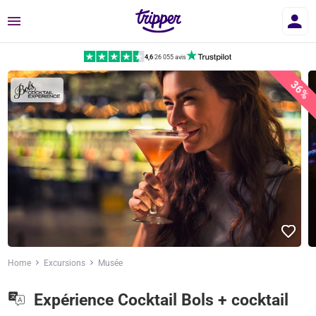
Menu
4,6
|
26 055 avis
36%
Home
Excursions
Musée
Expérience Cocktail Bols + cocktail