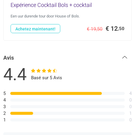
Expérience Cocktail Bols + cocktail
Een uur durende tour door House of Bols.
€ 12
,50
€ 19,50
Achetez maintenant!
Avis
4.4
Basé sur 5 Avis
5
4
4
0
3
0
2
1
1
0