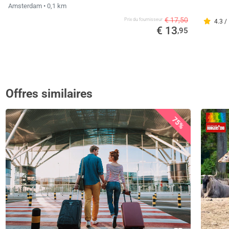
Amsterdam
• 0,1 km
€ 17,50
Prix ​​du fournisseur
4.3 /
€ 13
,95
Offres similaires
75%