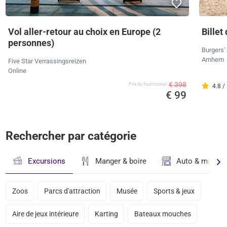
Vol aller-retour au choix en Europe (2
Billet
personnes)
Burgers'
Arnhem
Five Star Verrassingsreizen
Online
€ 398
Prix ​​du fournisseur
4.8 /
€ 99
Rechercher par catégorie
Excursions
Manger & boire
Auto & magasi
Zoos
Parcs d'attraction
Musée
Sports & jeux
Aire de jeux intérieure
Karting
Bateaux mouches