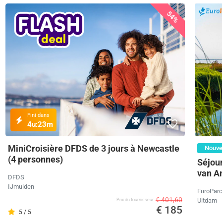
54%
Fini dans
4u:
22m
MiniCroisière DFDS de 3 jours à Newcastle
Nouv
(4 personnes)
Séjour
van A
DFDS
IJmuiden
EuroPar
€ 401,60
Uitdam
Prix ​​du fournisseur
€ 185
5 / 5