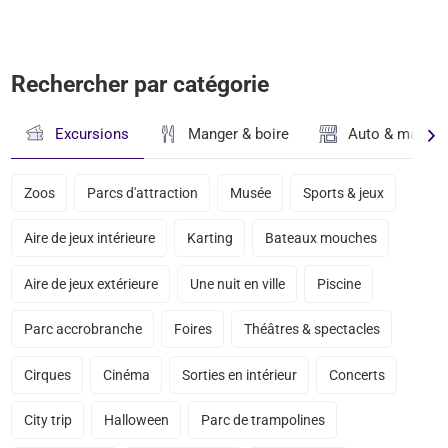
Rechercher par catégorie
Excursions
Manger & boire
Auto & magasi
Zoos
Parcs d'attraction
Musée
Sports & jeux
Aire de jeux intérieure
Karting
Bateaux mouches
Aire de jeux extérieure
Une nuit en ville
Piscine
Parc accrobranche
Foires
Théâtres & spectacles
Cirques
Cinéma
Sorties en intérieur
Concerts
City trip
Halloween
Parc de trampolines