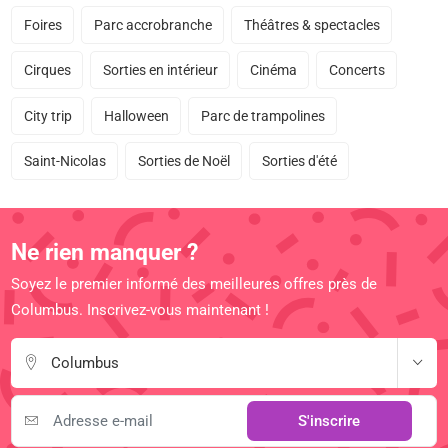
Foires
Parc accrobranche
Théâtres & spectacles
Cirques
Sorties en intérieur
Cinéma
Concerts
City trip
Halloween
Parc de trampolines
Saint-Nicolas
Sorties de Noël
Sorties d'été
Ne rien manquer ?
Soyez le premier informé des meilleures offres près de
Columbus. Inscrivez-vous maintenant !
Columbus
S'inscrire