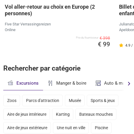
Vol aller-retour au choix en Europe (2
Billet
personnes)
enfan
Five Star Verrassingsreizen
Julianat
Online
Apeldoo
€ 398
Prix ​​du fournisseur
€ 99
4.9 /
Rechercher par catégorie
Excursions
Manger & boire
Auto & magasi
Zoos
Parcs d'attraction
Musée
Sports & jeux
Aire de jeux intérieure
Karting
Bateaux mouches
Aire de jeux extérieure
Une nuit en ville
Piscine