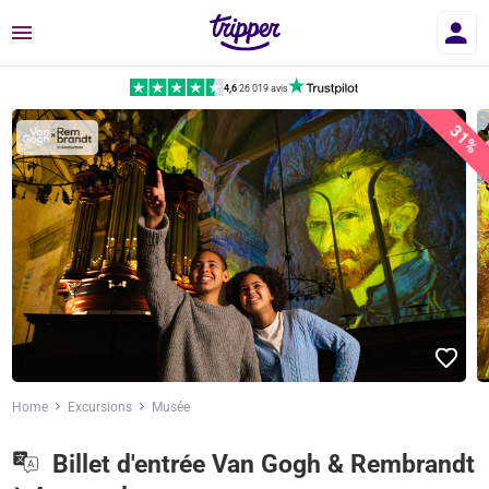
Menu
4,6
|
26 019 avis
31%
Home
Excursions
Musée
Billet d'entrée Van Gogh & Rembrandt