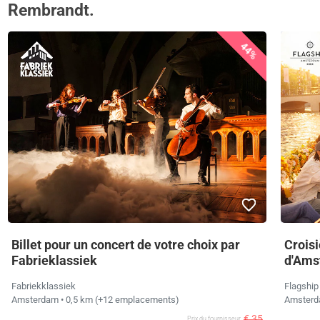
Rembrandt.
44%
Billet pour un concert de votre choix par
Croisi
Fabrieklassiek
d'Ams
Fabriekklassiek
Flagshi
Amsterdam
• 0,5 km
(+12 emplacements)
Amster
€ 35
Prix ​​du fournisseur