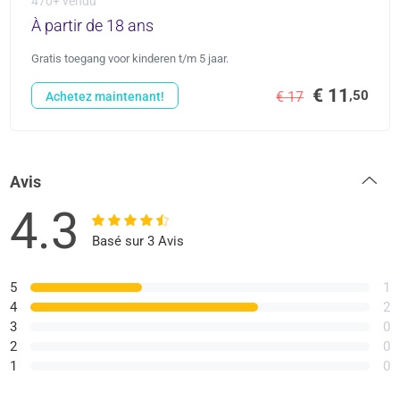
470+ vendu
À partir de 18 ans
Gratis toegang voor kinderen t/m 5 jaar.
€ 11
,50
€ 17
Achetez maintenant!
Avis
4.3
Basé sur 3 Avis
5
1
4
2
3
0
2
0
1
0