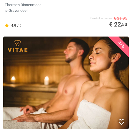
Thermen Binnenmaas
‘s-Gravendeel
€ 31,95
Prix ​​du fournisseur
€ 22
,50
4.9 / 5
47%