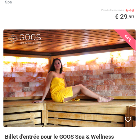
Spa
€ 48
Prix ​​du fournisseur
€ 29
,50
44%
Billet d'entrée pour le GOOS Spa & Wellness