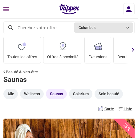
Menu
Cherchez votre offre
Columbus
Toutes les offres
Offres à proximité
Excursions
Beauté & bi
Beauté & bien-être
Saunas
Alle
Wellness
Saunas
Solarium
Soin beauté
Carte
Liste
25%