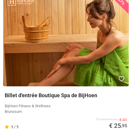
37%
Billet d'entrée Boutique Spa de BijHoen
BijHoen Fitness & Wellness
Brunssum
€ 41
Prix ​​du fournisseur
€ 25
,95
5 / 5