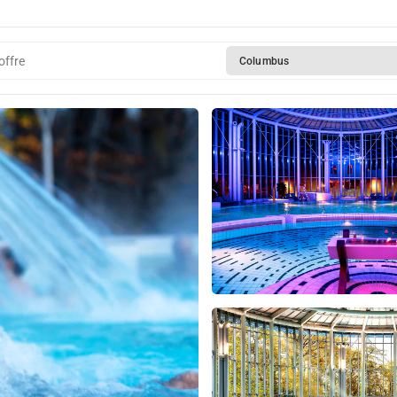
offre
Columbus