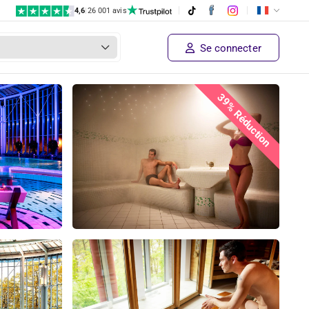
4,6
|
26 001 avis
Se connecter
39% Réduction