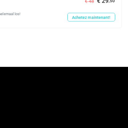
€ 29
,50
€ 48
helemaal los!
Achetez maintenant!