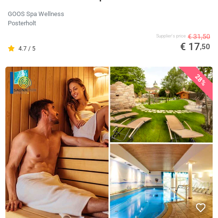
GOOS Spa Wellness
Posterholt
€ 31,50
Supplier's price
€ 17
,50
4.7 / 5
28%