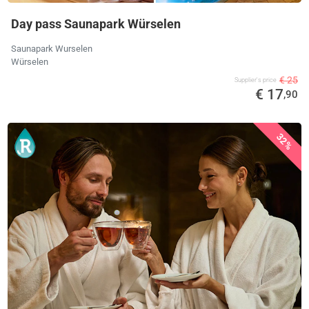
Day pass Saunapark Würselen
Saunapark Wurselen
Würselen
€ 25
Supplier's price
€ 17
,90
32%