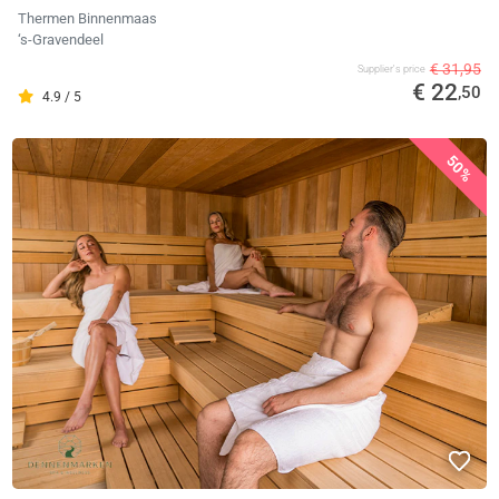
Thermen Binnenmaas
‘s-Gravendeel
€ 31,95
Supplier's price
€ 22
,50
4.9 / 5
50%