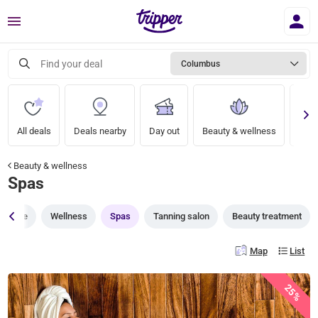
Menu
Find your deal
Columbus
All deals
Deals nearby
Day out
Beauty & wellness
A nig
Beauty & wellness
Spas
Alle
Wellness
Spas
Tanning salon
Beauty treatment
Map
List
25%