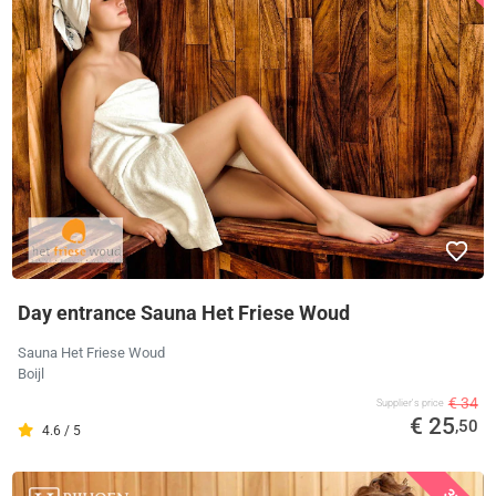
Day entrance Sauna Het Friese Woud
Sauna Het Friese Woud
Boijl
€ 34
Supplier's price
€ 25
,50
4.6 / 5