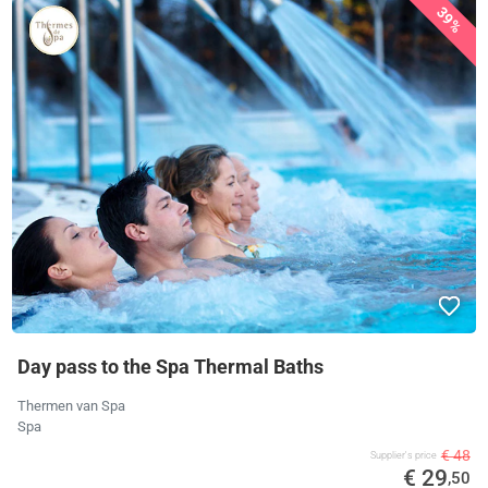
39%
Day pass to the Spa Thermal Baths
Thermen van Spa
Spa
€ 48
Supplier's price
€ 29
,50