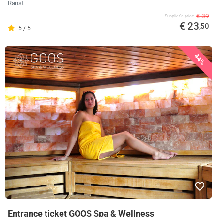
Ranst
€ 39
Supplier's price
€ 23
,50
5 / 5
44%
Entrance ticket GOOS Spa & Wellness