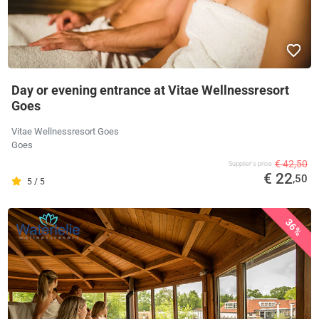
Day or evening entrance at Vitae Wellnessresort
Goes
Vitae Wellnessresort Goes
Goes
€ 42,50
Supplier's price
€ 22
,50
5 / 5
36%