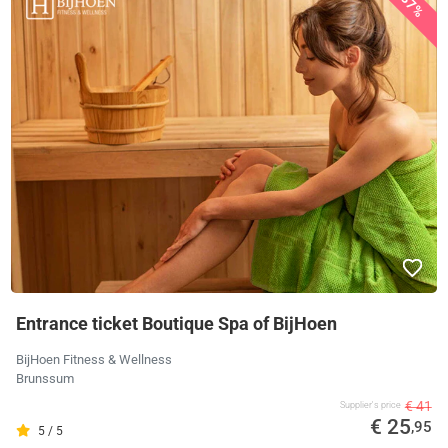
37%
Entrance ticket Boutique Spa of BijHoen
BijHoen Fitness & Wellness
Brunssum
€ 41
Supplier's price
€ 25
,95
5 / 5