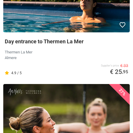
Day entrance to Thermen La Mer
Thermen La Mer
Almere
€ 33
Supplier's price
€ 25
,95
4.9 / 5
27%