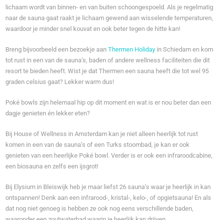
lichaam wordt van binnen- en van buiten schoongespoeld. Als je regelmatig
naar de sauna gaat raakt je lichaam gewend aan wisselende temperaturen,
waardoor je minder snel kouvat en ook beter tegen de hitte kan!
Breng bijvoorbeeld een bezoekje aan
Thermen Holiday
in Schiedam en kom
tot rust in een van de sauna’s, baden of andere wellness faciliteiten die dit
resort te bieden heeft. Wist je dat Thermen een sauna heeft die tot wel 95
graden celsius gaat? Lekker warm dus!
Poké bowls zijn helemaal hip op dit moment en wat is er nou beter dan een
dagje genieten én lekker eten?
Bij House of Wellness in Amsterdam kan je niet alleen heerlijk tot rust
komen in een van de sauna’s of een Turks stoombad, je kan er ook
genieten van een heerlijke Poké bowl. Verder is er ook een infraroodcabine,
een biosauna en zelfs een ijsgrot!
Bij Elysium in Bleiswijk heb je maar liefst 26 sauna’s waar je heerlijk in kan
ontspannen! Denk aan een infrarood-, kristal-, kelo-, of opgietsauna! En als
dat nog niet genoeg is hebben ze ook nog eens verschillende baden,
waaronder een zoutwaterbad waarin je heerlijk kan drijven.