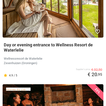
Day or evening entrance to Wellness Resort de
Waterlelie
Wellnessresort de Waterlelie
Zevenhuizen (Groningen)
€ 32,50
Supplier's price
€ 20
,95
4.9 / 5
23%