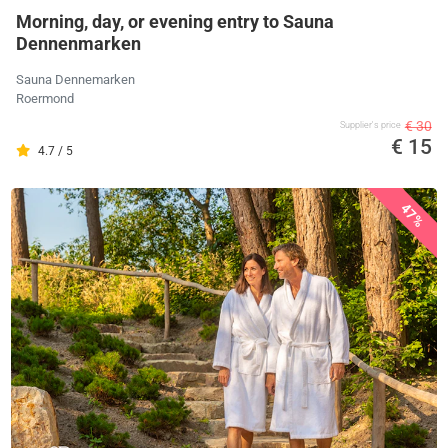
Morning, day, or evening entry to Sauna
Dennenmarken
Sauna Dennemarken
Roermond
€ 30
Supplier's price
€ 15
4.7 / 5
47%