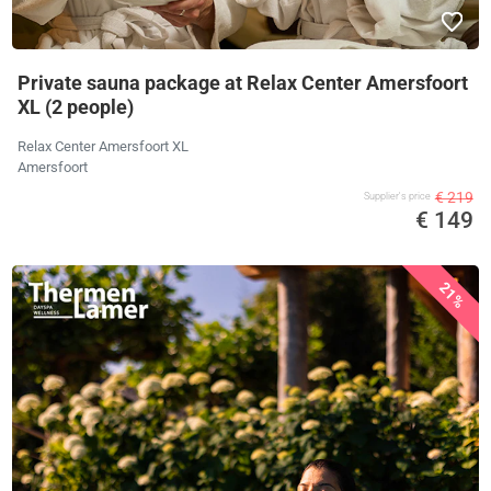
Private sauna package at Relax Center Amersfoort
XL (2 people)
Relax Center Amersfoort XL
Amersfoort
€ 219
Supplier's price
€ 149
21%