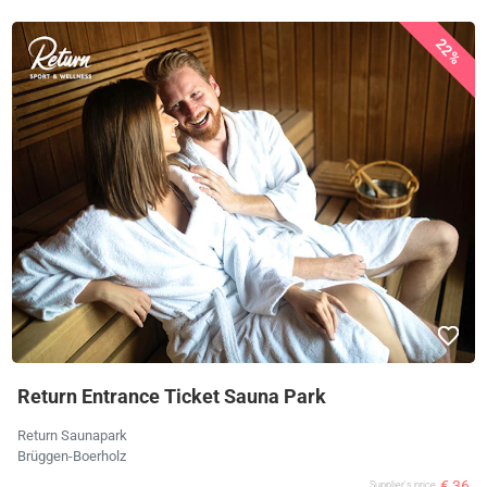
22%
Return Entrance Ticket Sauna Park
Return Saunapark
Brüggen-Boerholz
€ 36
Supplier's price