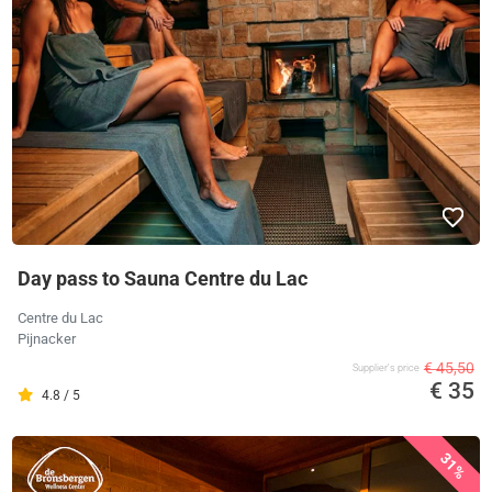
Day pass to Sauna Centre du Lac
Centre du Lac
Pijnacker
€ 45,50
Supplier's price
€ 35
4.8 / 5
31%