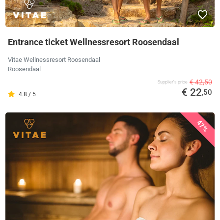
Entrance ticket Wellnessresort Roosendaal
Vitae Wellnessresort Roosendaal
Roosendaal
€ 42,50
Supplier's price
€ 22
,50
4.8 / 5
47%