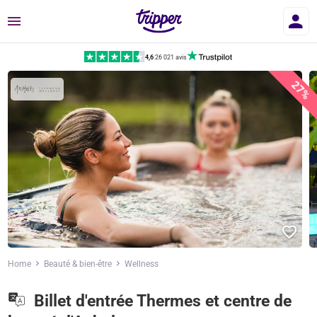
Menu
4,6
|
26 021 avis
27%
Home
Beauté & bien-être
Wellness
Billet d'entrée Thermes et centre de