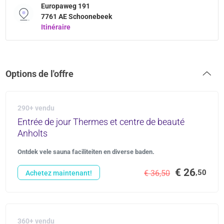
Europaweg 191
7761 AE Schoonebeek
Itinéraire
Options de l'offre
290+ vendu
Entrée de jour Thermes et centre de beauté
Anholts
Ontdek vele sauna faciliteiten en diverse baden.
€ 26
,50
€ 36,50
Achetez maintenant!
360+ vendu