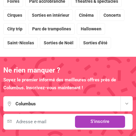
Foires
Parc accrobranche
Théâtres & spectacles
Cirques
Sorties en intérieur
Cinéma
Concerts
City trip
Parc de trampolines
Halloween
Saint-Nicolas
Sorties de Noël
Sorties d'été
Ne rien manquer ?
Soyez le premier informé des meilleures offres près de
Columbus. Inscrivez-vous maintenant !
Columbus
S'inscrire