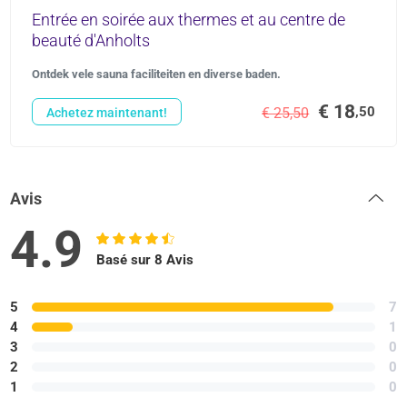
Entrée en soirée aux thermes et au centre de
beauté d'Anholts
Ontdek vele sauna faciliteiten en diverse baden.
€ 18
,50
€ 25,50
Achetez maintenant!
Avis
4.9
Basé sur 8 Avis
5
7
4
1
3
0
2
0
1
0