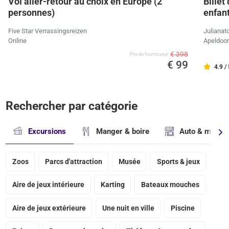
Vol aller-retour au choix en Europe (2
Billet
personnes)
enfan
Five Star Verrassingsreizen
Julianat
Online
Apeldoo
€ 398
Prix ​​du fournisseur
€ 99
4.9 /
Rechercher par catégorie
Excursions
Manger & boire
Auto & magasi
Zoos
Parcs d'attraction
Musée
Sports & jeux
Aire de jeux intérieure
Karting
Bateaux mouches
Aire de jeux extérieure
Une nuit en ville
Piscine