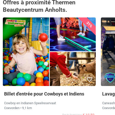
Offres à proximité Thermen
Beautycentrum Anholts.
31%
Billet d'entrée pour Cowboys et Indiens
Lavag
Cowboy en Indianen Speelreservaat
Carwash
Coevorden
• 9,1 km
Coevord
€ 10,50
Prix ​​du fournisseur