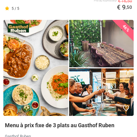
€ 16,50
Prix ​​du fournisseur
€ 9
,50
5 / 5
46%
Menu à prix fixe de 3 plats au Gasthof Ruben
Gasthof Ruben