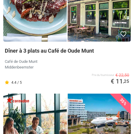
Dîner à 3 plats au Café de Oude Munt
Café de Oude Munt
Middenbeemster
€ 22,50
Prix ​​du fournisseur
€ 11
,25
4.4 / 5
35%