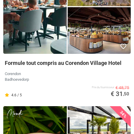
Formule tout compris au Corendon Village Hotel
Corendon
Badhoevedorp
€ 48,75
Prix ​​du fournisseur
€ 31
,50
4.6 / 5
34%