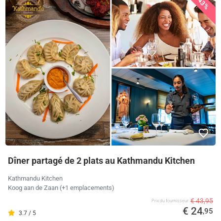
43%
Dîner partagé de 2 plats au Kathmandu Kitchen
Kathmandu Kitchen
Koog aan de Zaan (+1 emplacements)
€ 43,95
Prix ​​du fournisseur
€ 24
,95
3.7 / 5