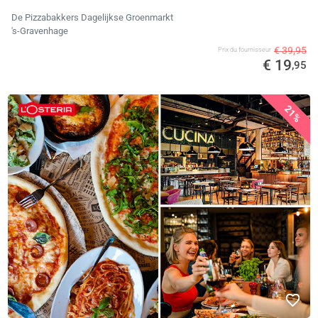
De Pizzabakkers Dagelijkse Groenmarkt
's-Gravenhage
€ 39,95
Prix ​​du fournisseur
€ 19
,95
21%