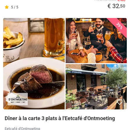
€ 46
€ 32
,50
5 / 5
39%
Dîner à la carte 3 plats à l'Eetcafé d'Ontmoeting
Eetcafé d'Ontmoeting