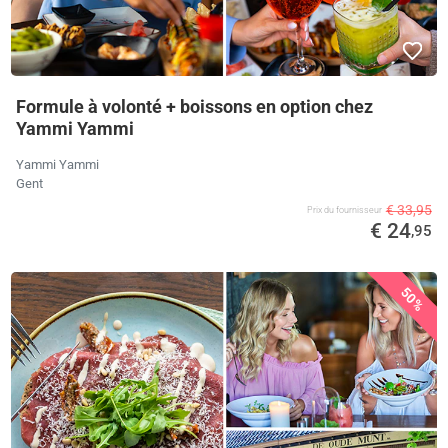
Formule à volonté + boissons en option chez
Yammi Yammi
Yammi Yammi
Gent
€ 33,95
Prix ​​du fournisseur
€ 24
,95
50%