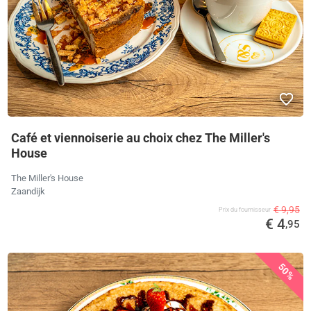
Café et viennoiserie au choix chez The Miller's
House
The Miller's House
Zaandijk
€ 9,95
Prix ​​du fournisseur
€ 4
,95
50%