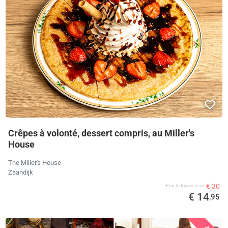
Crêpes à volonté, dessert compris, au Miller's
House
The Miller's House
Zaandijk
€ 30
Prix ​​du fournisseur
€ 14
,95