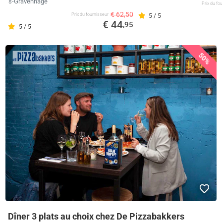
's-Gravenhage
Prix ​​du f
€ 62,50
Prix ​​du fournisseur
5 / 5
€ 44
,95
5 / 5
50%
Dîner 3 plats au choix chez De Pizzabakkers