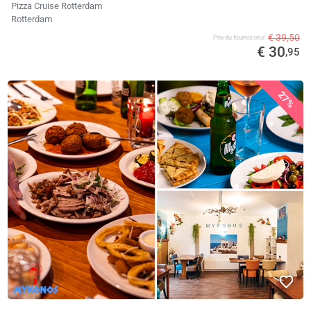
Pizza Cruise Rotterdam
Rotterdam
€ 39,50
Prix ​​du fournisseur
€ 30
,95
27%