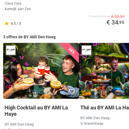
Casa Cara
Katwijk aan Zee
€ 52,50
Prix ​​du fournisseur
€ 34
,95
4.5 / 5
3 offres de BY AMI Den Haag
28%
High Cocktail au BY AMI La
Thé au BY AMI La H
Haye
BY AMI Den Haag
's-Gravenhage
BY AMI Den Haag