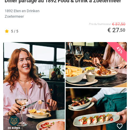
Dîner partagé au 1892 Food & Drink à Zoetermeer
1892 Eten en Drinken
Zoetermeer
€ 37,50
Prix ​​du fournisseur
€ 27
,50
5 / 5
43%