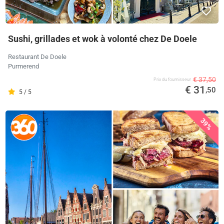
Sushi, grillades et wok à volonté chez De Doele
Restaurant De Doele
Purmerend
€ 37,50
Prix ​​du fournisseur
€ 31
,50
5 / 5
39%