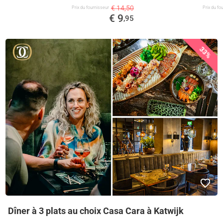
€ 14,50
Prix ​​du fournisseur
Prix ​​du f
€ 9
,95
33%
Dîner à 3 plats au choix Casa Cara à Katwijk