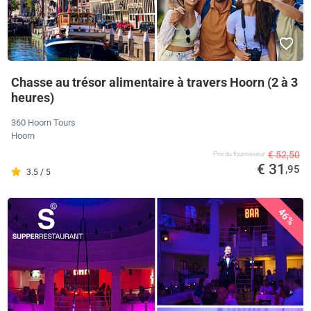
Chasse au trésor alimentaire à travers Hoorn (2 à 3
heures)
360 Hoorn Tours
Hoorn
€ 52,50
Prix ​​du fournisseur
€ 31
,95
3.5 / 5
46%