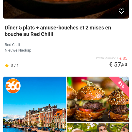
Dîner 5 plats + amuse-bouches et 2 mises en
bouche au Red Chilli
Red Chilli
Nieuwe Niedorp
€ 85
Prix ​​du fournisseur
€ 57
,50
5 / 5
35%