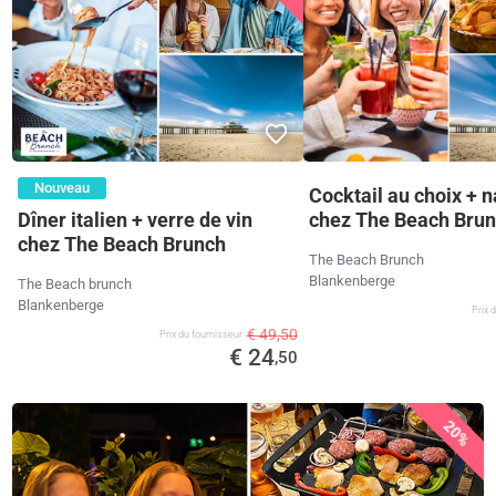
Nouveau
Cocktail au choix + 
Dîner italien + verre de vin
chez The Beach Bru
chez The Beach Brunch
The Beach Brunch
Blankenberge
The Beach brunch
Blankenberge
Prix ​
€ 49,50
Prix ​​du fournisseur
€ 24
,50
20%