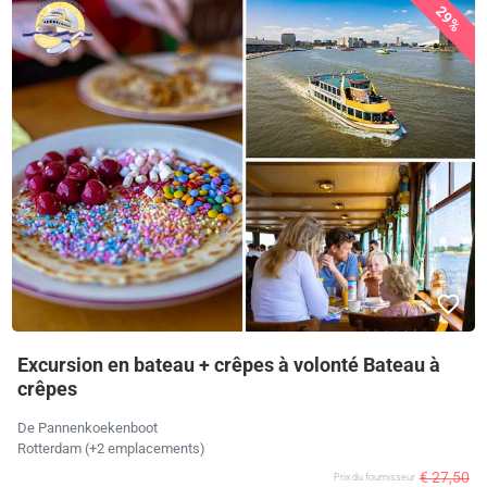
29%
Excursion en bateau + crêpes à volonté Bateau à
crêpes
De Pannenkoekenboot
Rotterdam (+2 emplacements)
€ 27,50
Prix ​​du fournisseur