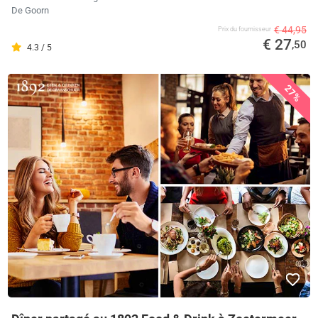
De Goorn
€ 44,95
Prix ​​du fournisseur
€ 27
,50
4.3 / 5
27%