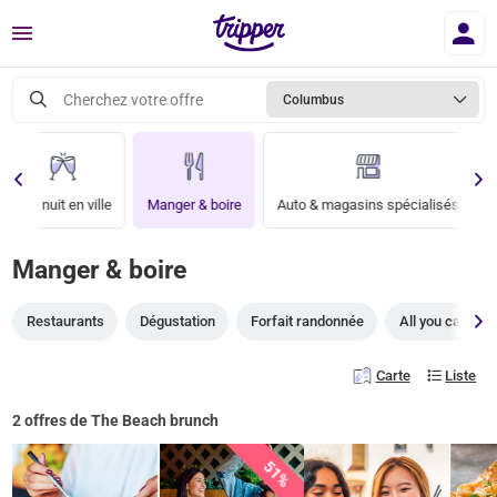
Menu
Cherchez votre offre
Columbus
Une nuit en ville
Manger & boire
Auto & magasins spécialisés
Manger & boire
Restaurants
Dégustation
Forfait randonnée
All you can eat
Carte
Liste
2 offres de The Beach brunch
51%