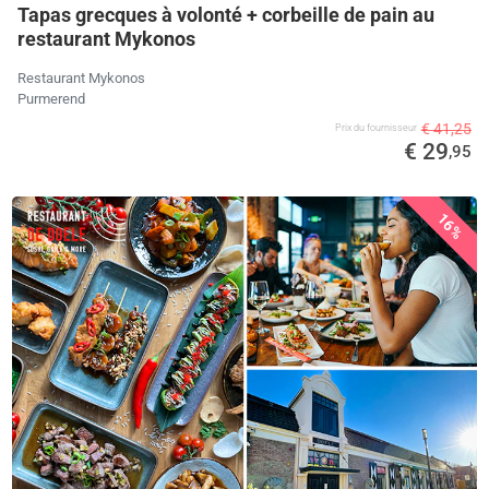
Tapas grecques à volonté + corbeille de pain au
restaurant Mykonos
Restaurant Mykonos
Purmerend
€ 41,25
Prix ​​du fournisseur
€ 29
,95
16%