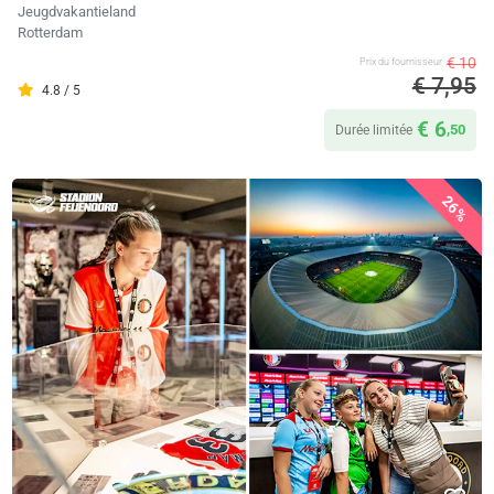
Jeugdvakantieland
Rotterdam
€ 10
Prix ​​du fournisseur
€ 7,95
4.8 / 5
€ 6
,50
Durée limitée
26%