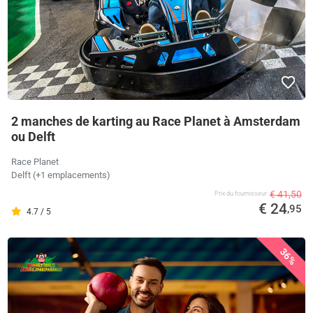
2 manches de karting au Race Planet à Amsterdam
ou Delft
Race Planet
Delft (+1 emplacements)
€ 41,50
Prix ​​du fournisseur
€ 24
,95
4.7 / 5
36%