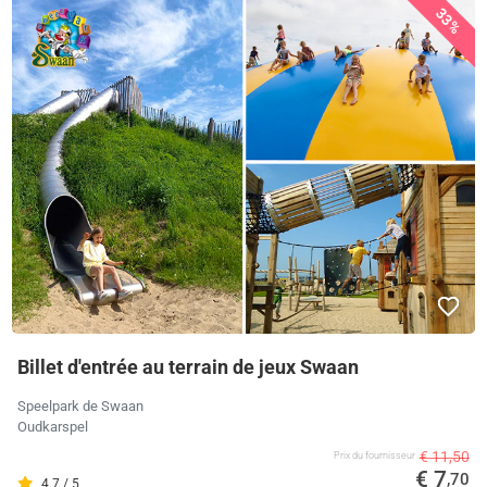
33%
Billet d'entrée au terrain de jeux Swaan
Speelpark de Swaan
Oudkarspel
€ 11,50
Prix ​​du fournisseur
€ 7
,70
4.7 / 5