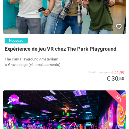
Nouveau
Expérience de jeu VR chez The Park Playground
The Park Playground Amsterdam
's-Gravenhage (+1 emplacements)
€ 41,99
Prix ​​du fournisseur
€ 30
,50
35%