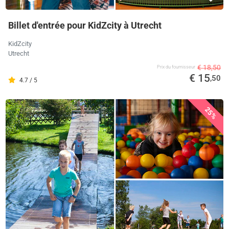
Billet d'entrée pour KidZcity à Utrecht
KidZcity
Utrecht
€ 18,50
Prix ​​du fournisseur
€ 15
,50
4.7 / 5
25%