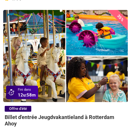
35%
Fini dans
12u:
58m
Offre d'été
Billet d'entrée Jeugdvakantieland à Rotterdam
Ahoy