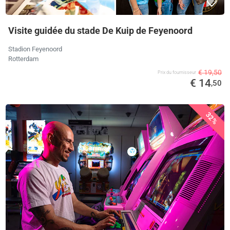
Visite guidée du stade De Kuip de Feyenoord
Stadion Feyenoord
Rotterdam
€ 19,50
Prix ​​du fournisseur
€ 14
,50
32%