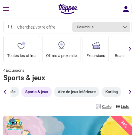
Menu
Cherchez votre offre
Columbus
Toutes les offres
Offres à proximité
Excursions
Beauté & bi
Excursions
Sports & jeux
Musée
Sports & jeux
Aire de jeux intérieure
Karting
Bat
Carte
Liste
34%