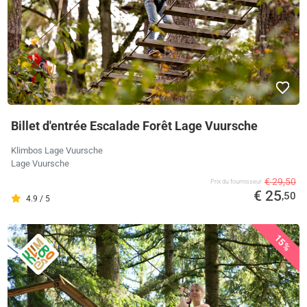
Billet d'entrée Escalade Forêt Lage Vuursche
Klimbos Lage Vuursche
Lage Vuursche
€ 29,50
Prix ​​du fournisseur
€ 25
,50
4.9 / 5
15%