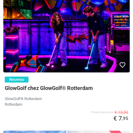
Nouveau
GlowGolf chez GlowGolf® Rotterdam
GlowGolf® Rotterdam
Rotterdam
€ 13,50
Prix ​​du fournisseur
€ 7
,95