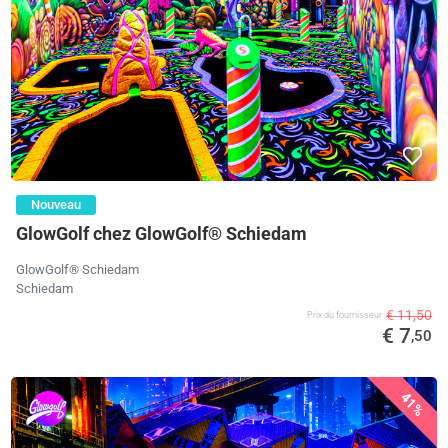
Nouveau
GlowGolf chez GlowGolf® Schiedam
GlowGolf® Schiedam
Schiedam
€ 11,50
Prix ​​du fournisseur
€ 7
,50
41%