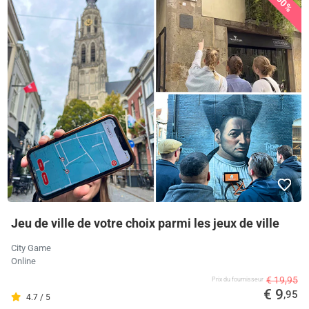
50%
Jeu de ville de votre choix parmi les jeux de ville
City Game
Online
€ 19,95
Prix ​​du fournisseur
€ 9
,95
4.7 / 5