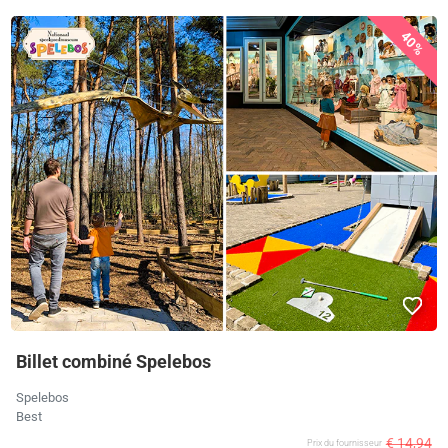
40%
Billet combiné Spelebos
Spelebos
Best
€ 14,94
Prix ​​du fournisseur