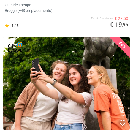
Outside Escape
Brugge (+43 emplacements)
€ 27,50
Prix ​​du fournisseur
€ 19
,95
4 / 5
34%