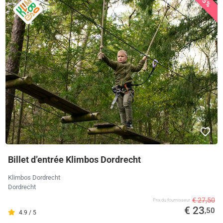
15%
Billet d’entrée Klimbos Dordrecht
Klimbos Dordrecht
Dordrecht
€ 27,50
Prix ​​du fournisseur
€ 23
,50
4.9 / 5