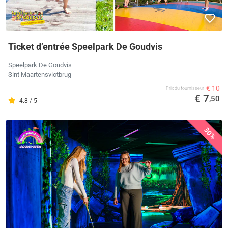
Ticket d’entrée Speelpark De Goudvis
Speelpark De Goudvis
Sint Maartensvlotbrug
€ 10
Prix ​​du fournisseur
€ 7
,50
4.8 / 5
30%