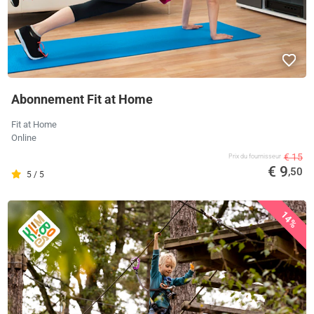
Abonnement Fit at Home
Fit at Home
Online
€ 15
Prix ​​du fournisseur
€ 9
,50
5 / 5
14%