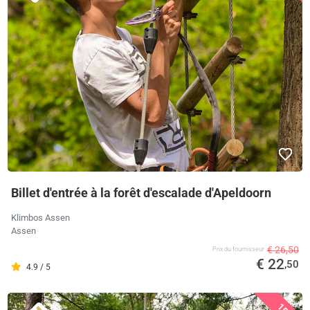
Billet d'entrée à la forêt d'escalade d'Apeldoorn
Klimbos Assen
Assen
€ 26,50
Prix ​​du fournisseur
€ 22
,50
4.9 / 5