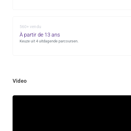
560+ vendu
À partir de 13 ans
Keuze uit 4 uitdagende parcoursen.
Video