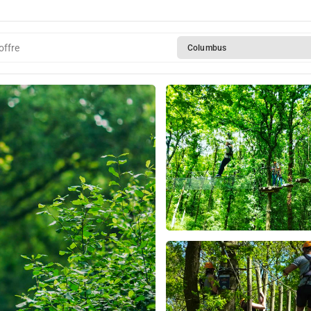
offre
Columbus