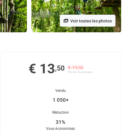
Voir toutes les photos
€ 13
,50
€ 19,50
Prix ​​du fournisseur
Vendu
1 050+
Réduction
31%
Vous économisez