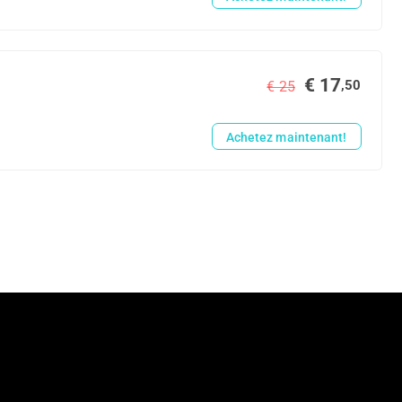
€ 17
,50
€ 25
Achetez maintenant!