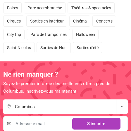
Foires
Parc accrobranche
Théâtres & spectacles
Cirques
Sorties en intérieur
Cinéma
Concerts
City trip
Parc de trampolines
Halloween
Saint-Nicolas
Sorties de Noël
Sorties d'été
Ne rien manquer ?
Soyez le premier informé des meilleures offres près de
Columbus. Inscrivez-vous maintenant !
Columbus
S'inscrire