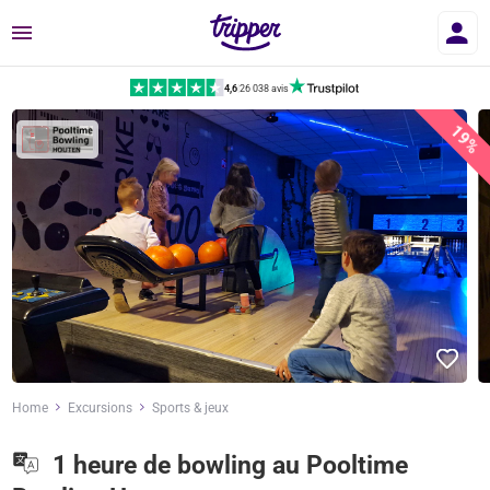
Menu
4,6
|
26 038 avis
19%
Home
Excursions
Sports & jeux
1 heure de bowling au Pooltime