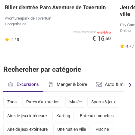
Billet d'entrée Parc Aventure de Tovertuin
Jeu de
ville
Avonturenpark de Tovertuin
Hoogerheide
City Ga
Online
€ 24,95
Prix ​​du fournisseur
€ 16
,50
4 / 5
4.7 /
Rechercher par catégorie
Excursions
Manger & boire
Auto & magasi
Zoos
Parcs d'attraction
Musée
Sports & jeux
Aire de jeux intérieure
Karting
Bateaux mouches
Aire de jeux extérieure
Une nuit en ville
Piscine