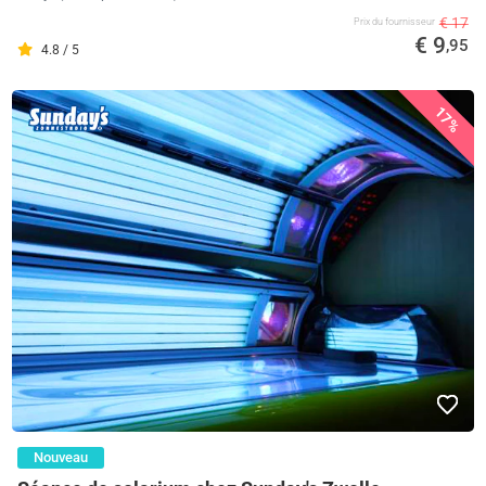
€ 17
Prix ​​du fournisseur
€ 9
,95
4.8 / 5
17%
Nouveau