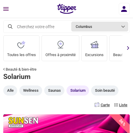
Menu
Cherchez votre offre
Columbus
Toutes les offres
Offres à proximité
Excursions
Beauté & bi
Beauté & bien-être
Solarium
Alle
Wellness
Saunas
Solarium
Soin beauté
Carte
Liste
36%