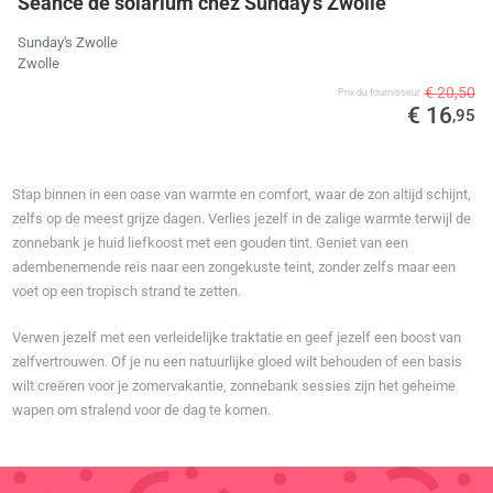
Séance de solarium chez Sunday's Zwolle
Sunday's Zwolle
Zwolle
€ 20,50
Prix ​​du fournisseur
€ 16
,95
Stap binnen in een oase van warmte en comfort, waar de zon altijd schijnt,
zelfs op de meest grijze dagen. Verlies jezelf in de zalige warmte terwijl de
zonnebank je huid liefkoost met een gouden tint. Geniet van een
adembenemende reis naar een zongekuste teint, zonder zelfs maar een
voet op een tropisch strand te zetten.
Verwen jezelf met een verleidelijke traktatie en geef jezelf een boost van
zelfvertrouwen. Of je nu een natuurlijke gloed wilt behouden of een basis
wilt creëren voor je zomervakantie, zonnebank sessies zijn het geheime
wapen om stralend voor de dag te komen.