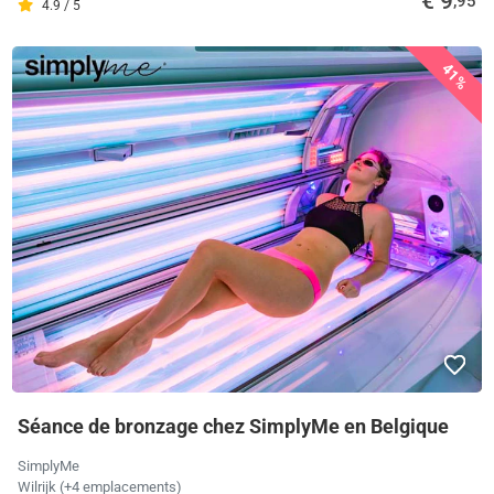
€ 9
,95
4.9 / 5
41%
Séance de bronzage chez SimplyMe en Belgique
SimplyMe
Wilrijk (+4 emplacements)