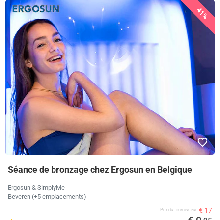
41%
Séance de bronzage chez Ergosun en Belgique
Ergosun & SimplyMe
Beveren (+5 emplacements)
€ 17
Prix ​​du fournisseur