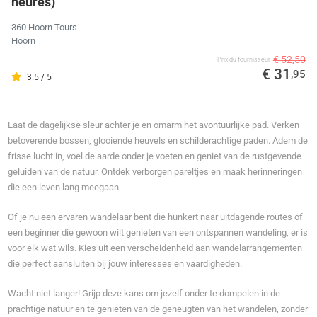
heures)
360 Hoorn Tours
Hoorn
€ 52,50
Prix ​​du fournisseur
€ 31
,95
3.5 / 5
Laat de dagelijkse sleur achter je en omarm het avontuurlijke pad. Verken
betoverende bossen, glooiende heuvels en schilderachtige paden. Adem de
frisse lucht in, voel de aarde onder je voeten en geniet van de rustgevende
geluiden van de natuur. Ontdek verborgen pareltjes en maak herinneringen
die een leven lang meegaan.
Of je nu een ervaren wandelaar bent die hunkert naar uitdagende routes of
een beginner die gewoon wilt genieten van een ontspannen wandeling, er is
voor elk wat wils. Kies uit een verscheidenheid aan wandelarrangementen
die perfect aansluiten bij jouw interesses en vaardigheden.
Wacht niet langer! Grijp deze kans om jezelf onder te dompelen in de
prachtige natuur en te genieten van de geneugten van het wandelen, zonder