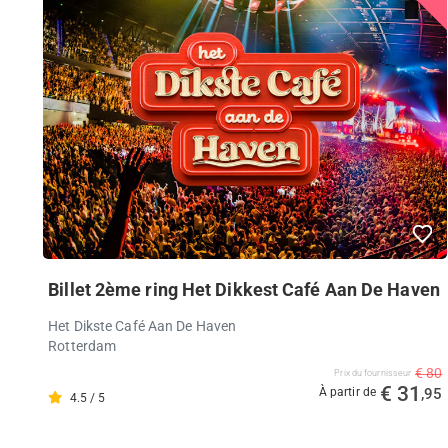
Billet 2ème ring Het Dikkest Café Aan De Haven
Het Dikste Café Aan De Haven
Rotterdam
€ 80
Prix ​​du fournisseur
€ 31
À partir de
,95
4.5 / 5