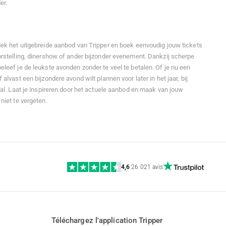
er.
dek het uitgebreide aanbod van Tripper en boek eenvoudig jouw tickets
orstelling, dinershow of ander bijzonder evenement. Dankzij scherpe
leef je de leukste avonden zonder te veel te betalen. Of je nu een
alvast een bijzondere avond wilt plannen voor later in het jaar, bij
eal. Laat je inspireren door het actuele aanbod en maak van jouw
niet te vergeten.
4,6
|
26 021 avis
Téléchargez l'application Tripper