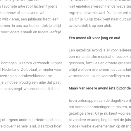
avoriete artiest of lachen tijdens
niet eindeloos verschillende website
 dinershow of een avond vol
regelmatig vernieuwd. Dat betekent d
g wilt vieren, een jubileum hebt, een
uit. Of je nu op zoek bent naar cultuu
emen: in ons aanbod ontdek je altijd
overzichtelijk op één plek.
 voor iedere smaak en iedere leeftijd
Een avond uit voor jong en oud
Een gezellige avond is er voor ieder
een romantische musical of bezoek ee
e kortingen. Daarom verzamelt Tripper
gezinnen, families en grotere groepe
 Nederland. Zo betaal je minder voor
altijd wel een evenement dat aansluit
ncerten en indrukwekkende live-
verrassende lokale voorstellingen en 
je vindt eenvoudig een uitje dat past
Maak van iedere avond iets bijzonde
toegevoegd, waardoor er altijd iets
Even ontsnappen aan de dagelijkse dr
om samen herinneringen te maken, ni
gezellige sfeer. Of je nu kiest voor e
 of ergens anders in Nederland, een
bijzondere ervaring begint met de jui
reid over het hele land. Daardoor hoef
ontdek welke evenementen op dit mom