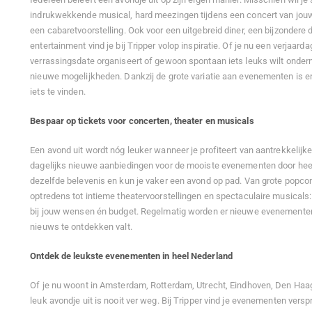
indrukwekkende musical, hard meezingen tijdens een concert van jouw f
een cabaretvoorstelling. Ook voor een uitgebreid diner, een bijzondere
entertainment vind je bij Tripper volop inspiratie. Of je nu een verjaarda
verrassingsdate organiseert of gewoon spontaan iets leuks wilt ondern
nieuwe mogelijkheden. Dankzij de grote variatie aan evenementen is er
iets te vinden.
Bespaar op tickets voor concerten, theater en musicals
Een avond uit wordt nóg leuker wanneer je profiteert van aantrekkelijk
dagelijks nieuwe aanbiedingen voor de mooiste evenementen door heel
dezelfde belevenis en kun je vaker een avond op pad. Van grote popco
optredens tot intieme theatervoorstellingen en spectaculaire musicals: 
bij jouw wensen én budget. Regelmatig worden er nieuwe evenementen 
nieuws te ontdekken valt.
Ontdek de leukste evenementen in heel Nederland
Of je nu woont in Amsterdam, Rotterdam, Utrecht, Eindhoven, Den Haag
leuk avondje uit is nooit ver weg. Bij Tripper vind je evenementen versp