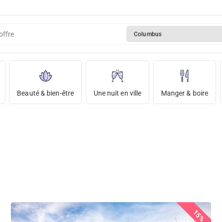
offre
Columbus
Beauté & bien-être
Une nuit en ville
Manger & boire
15%