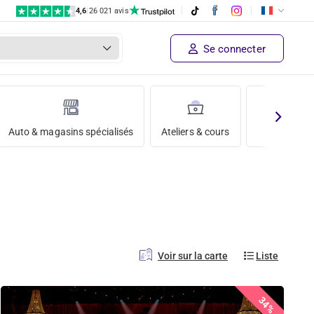
4,6
|
26 021 avis
Se connecter
Auto & magasins spécialisés
Ateliers & cours
Vacances
Voir sur la carte
Liste
34%