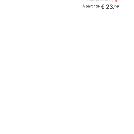
€ 45
Prix ​​du fournisseur
€ 23
À partir de
,95