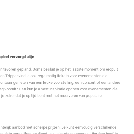
leet verzorgd uitje
an tevoren gepland. Soms besluit je op het laatste moment om eropuit
van Tripper vind je ook regelmatig tickets voor evenementen die
pontaan genieten van een leuke voorstelling, een concert of een andere
raag vooruit? Dan kun je alvast inspiratie opdoen voor evenementen die
t je zeker dat je op tijd bent met het reserveren van populaire
zichtelijk aanbod met scherpe prijzen. Je kunt eenvoudig verschillende
 data vergelijken en direct jouw tickets reserveren. Hierdoor hoef je