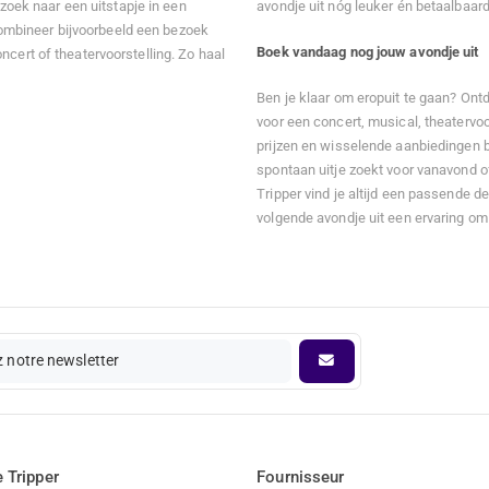
 zoek naar een uitstapje in een
avondje uit nóg leuker én betaalbaard
ombineer bijvoorbeeld een bezoek
Boek vandaag nog jouw avondje uit
ncert of theatervoorstelling. Zo haal
Ben je klaar om eropuit te gaan? Ont
voor een concert, musical, theatervo
prijzen en wisselende aanbiedingen be
spontaan uitje zoekt voor vanavond of 
Tripper vind je altijd een passende d
volgende avondje uit een ervaring om 
 notre newsletter
 Tripper
Fournisseur