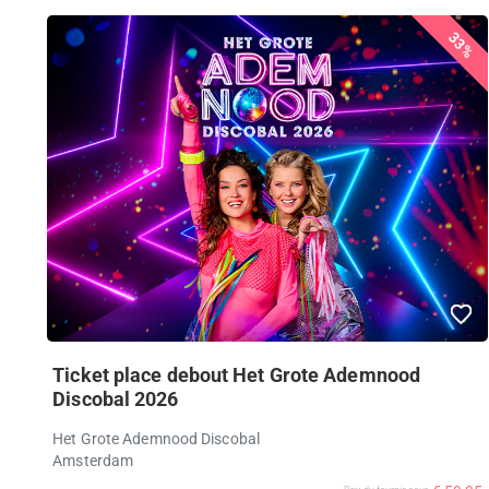
33%
Ticket place debout Het Grote Ademnood
Discobal 2026
Het Grote Ademnood Discobal
Amsterdam