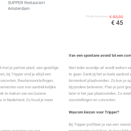
SUPPER Restaurant
Amsterdam
€ 83,50
Prix ​​du fournisseur
€ 45
Van een spontane avond tot een comp
 met je partner plant, een gezellige
Niet ieder avondje uit wordt weken v
n, bij Tripper vind je altijd een
te gaan. Dankzij het actuele aanbod 
oncerten, theatervoorstellingen,
binnenkort plaatsvinden. Zo kun je s
enementen voor een aantrekkelijke
bijzondere belevenis. Plan je juist g
ruik te maken van exclusieve
later in het jaar plaatsvinden. Zo wee
es in Nederland. Zo houd je meer
voorstellingen en concerten.
Waarom kiezen voor Tripper?
Bij Tripper profiteer je van een over
e samen genieten van een
evenementen bekijken, de beschikbare