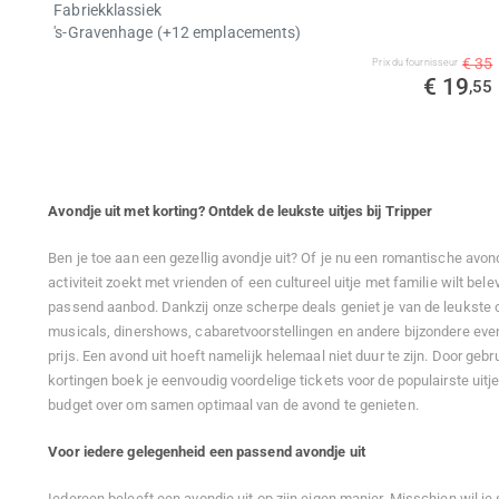
Fabriekklassiek
's-Gravenhage (+12 emplacements)
€ 35
Prix ​​du fournisseur
€ 19
,55
Avondje uit met korting? Ontdek de leukste uitjes bij Tripper
Ben je toe aan een gezellig avondje uit? Of je nu een romantische avond
activiteit zoekt met vrienden of een cultureel uitje met familie wilt beleve
passend aanbod. Dankzij onze scherpe deals geniet je van de leukste c
musicals, dinershows, cabaretvoorstellingen en andere bijzondere ev
prijs. Een avond uit hoeft namelijk helemaal niet duur te zijn. Door geb
kortingen boek je eenvoudig voordelige tickets voor de populairste uitj
budget over om samen optimaal van de avond te genieten.
Voor iedere gelegenheid een passend avondje uit
Iedereen beleeft een avondje uit op zijn eigen manier. Misschien wil j