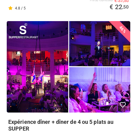
€ 37,50
Prix ​​du fournisseur
€ 22
,50
4.8 / 5
46%
Expérience dîner + dîner de 4 ou 5 plats au
SUPPER