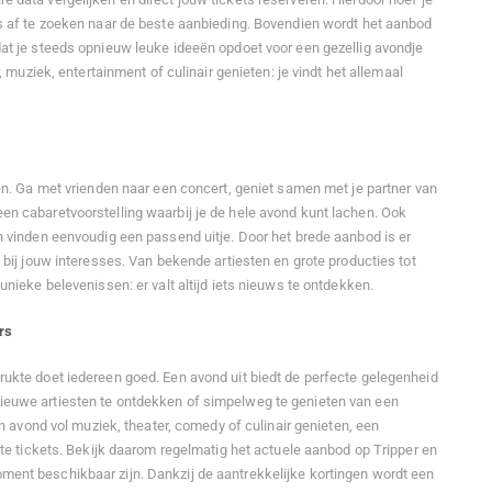
s af te zoeken naar de beste aanbieding. Bovendien wordt het aanbod
at je steeds opnieuw leuke ideeën opdoet voor een gezellig avondje
r, muziek, entertainment of culinair genieten: je vindt het allemaal
een. Ga met vrienden naar een concert, geniet samen met je partner van
n cabaretvoorstelling waarbij je de hele avond kunt lachen. Ook
n vinden eenvoudig een passend uitje. Door het brede aanbod is er
 bij jouw interesses. Van bekende artiesten en grote producties tot
unieke belevenissen: er valt altijd iets nieuws te ontdekken.
rs
ukte doet iedereen goed. Een avond uit biedt de perfecte gelegenheid
euwe artiesten te ontdekken of simpelweg te genieten van een
en avond vol muziek, theater, comedy of culinair genieten, een
ste tickets. Bekijk daarom regelmatig het actuele aanbod op Tripper en
ent beschikbaar zijn. Dankzij de aantrekkelijke kortingen wordt een