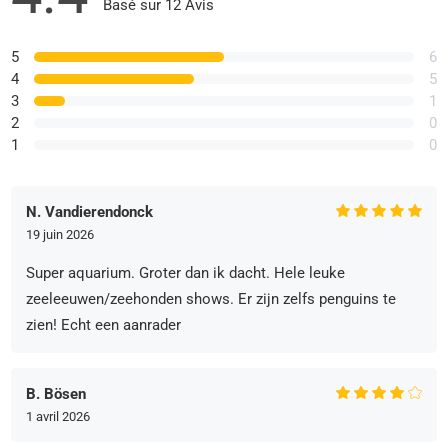
Basé sur 12 Avis
5
6
4
5
3
1
2
0
1
0
N. Vandierendonck
19 juin 2026
Super aquarium. Groter dan ik dacht. Hele leuke
zeeleeuwen/zeehonden shows. Er zijn zelfs penguins te
zien! Echt een aanrader
B. Bösen
1 avril 2026