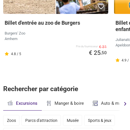
Billet d'entrée au zoo de Burgers
Billet
enfan
Burgers' Zoo
Arnhem
Julianat
Apeldoo
€ 31
Prix ​​du fournisseur
€ 25
,50
4.8 / 5
4.9 /
Rechercher par catégorie
Excursions
Manger & boire
Auto & magasi
Zoos
Parcs d'attraction
Musée
Sports & jeux