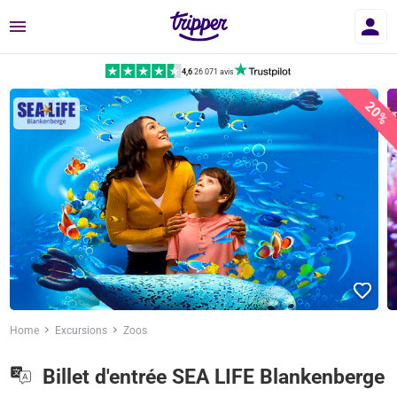
Menu
4,6
|
26 071 avis
20%
Home
Excursions
Zoos
Billet d'entrée SEA LIFE Blankenberge