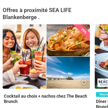
Offres à proximité SEA LIFE
Blankenberge .
29%
Nouv
Cocktail au choix + nachos chez The Beach
Dîner 
Brunch
Brunc