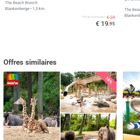
The Beach Brunch
Blankenberge
• 1,5 km
The Bea
Blanken
€ 28
Prix ​​du fournisseur
€ 19
,95
Offres similaires
18%