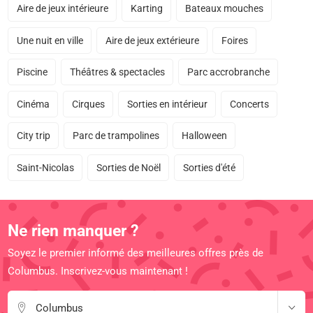
Aire de jeux intérieure
Karting
Bateaux mouches
Une nuit en ville
Aire de jeux extérieure
Foires
Piscine
Théâtres & spectacles
Parc accrobranche
Cinéma
Cirques
Sorties en intérieur
Concerts
City trip
Parc de trampolines
Halloween
Saint-Nicolas
Sorties de Noël
Sorties d'été
Ne rien manquer ?
Soyez le premier informé des meilleures offres près de
Columbus. Inscrivez-vous maintenant !
Columbus