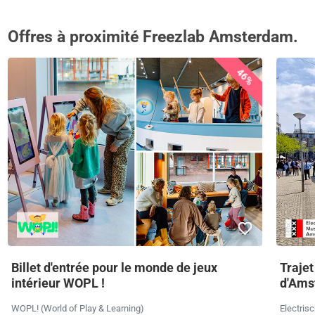
Offres à proximité Freezlab Amsterdam.
46%
Billet d'entrée pour le monde de jeux
Traje
intérieur WOPL !
d'Ams
WOPL! (World of Play & Learning)
Electri