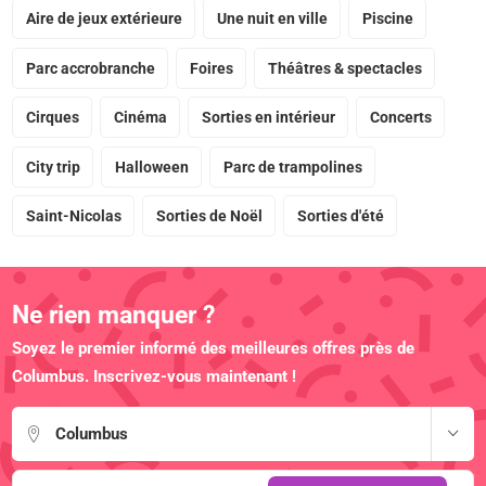
Aire de jeux extérieure
Une nuit en ville
Piscine
Parc accrobranche
Foires
Théâtres & spectacles
Cirques
Cinéma
Sorties en intérieur
Concerts
City trip
Halloween
Parc de trampolines
Saint-Nicolas
Sorties de Noël
Sorties d'été
Ne rien manquer ?
Soyez le premier informé des meilleures offres près de
Columbus. Inscrivez-vous maintenant !
Columbus