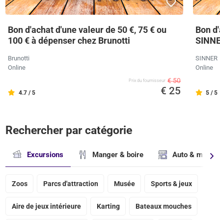
Bon d'achat d'une valeur de 50 €, 75 € ou
Bon d'
100 € à dépenser chez Brunotti
SINN
Brunotti
SINNER
Online
Online
€ 50
Prix ​​du fournisseur
€ 25
4.7 / 5
5 / 5
Rechercher par catégorie
Excursions
Manger & boire
Auto & magasi
Zoos
Parcs d'attraction
Musée
Sports & jeux
Aire de jeux intérieure
Karting
Bateaux mouches