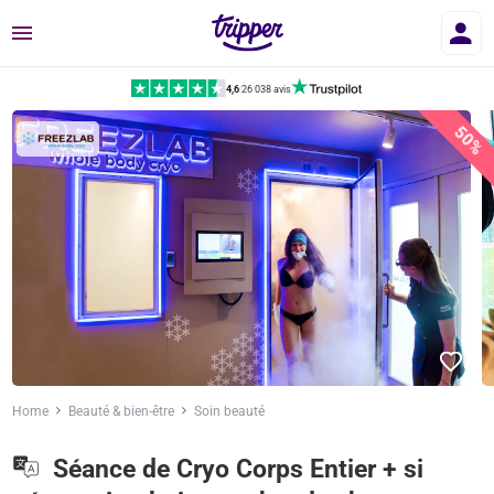
Menu
4,6
|
26 038 avis
50%
Home
Beauté & bien-être
Soin beauté
Séance de Cryo Corps Entier + si