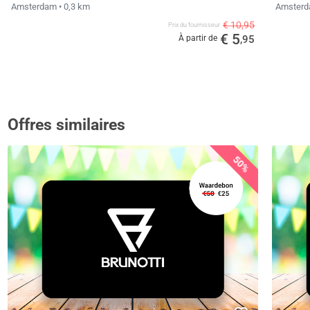
Amsterdam
• 0,3 km
Amster
€ 10,95
Prix ​​du fournisseur
€ 5
À partir de
,95
Offres similaires
50%