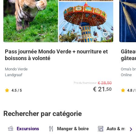
Pass journée Mondo Verde + nourriture et
Gâteau
boissons à volonté
gâteau
Mondo Verde
Oma's br
Landgraaf
Online
€ 28,50
Prix ​​du fournisseur
€ 21
,50
4.5 / 5
4.8 /
Rechercher par catégorie
Excursions
Manger & boire
Auto & magasi