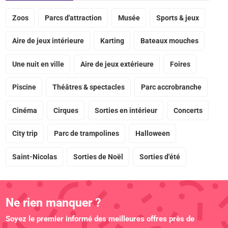
Zoos
Parcs d'attraction
Musée
Sports & jeux
Aire de jeux intérieure
Karting
Bateaux mouches
Une nuit en ville
Aire de jeux extérieure
Foires
Piscine
Théâtres & spectacles
Parc accrobranche
Cinéma
Cirques
Sorties en intérieur
Concerts
City trip
Parc de trampolines
Halloween
Saint-Nicolas
Sorties de Noël
Sorties d'été
Ne rien manquer ?
Soyez le premier informé des meilleures offres près de