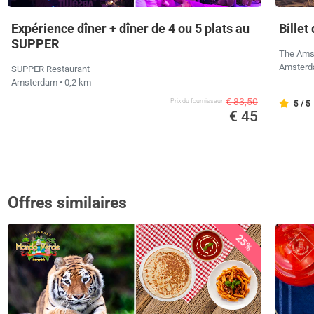
Expérience dîner + dîner de 4 ou 5 plats au
Billet
SUPPER
The Ams
Amster
SUPPER Restaurant
Amsterdam
• 0,2 km
€ 83,50
Prix ​​du fournisseur
5 / 5
€ 45
Offres similaires
25%