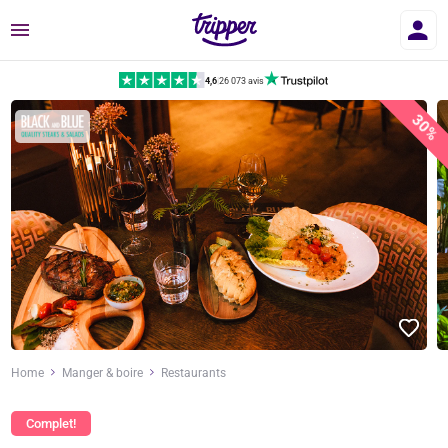
Menu
4,6
|
26 073 avis
30%
Home
Manger & boire
Restaurants
Complet!