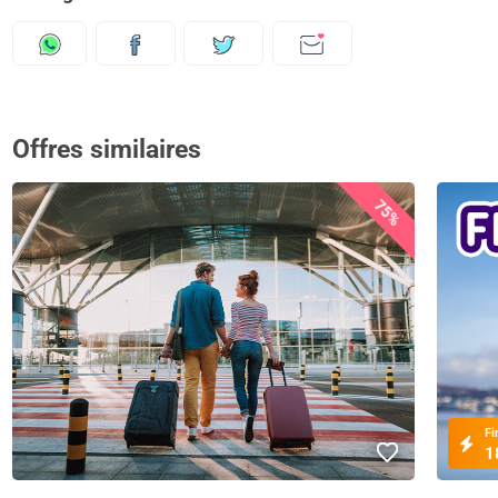
Offres similaires
75%
Fi
1