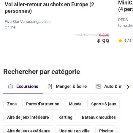
MiniC
Vol aller-retour au choix en Europe (2
(4 pe
personnes)
DFDS
Five Star Verrassingsreizen
IJmuide
Online
€ 398
Prix ​​du fournisseur
€ 99
5 / 5
Rechercher par catégorie
Excursions
Manger & boire
Auto & magasi
Zoos
Parcs d'attraction
Musée
Sports & jeux
Aire de jeux intérieure
Karting
Bateaux mouches
Aire de jeux extérieure
Une nuit en ville
Piscine