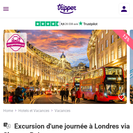
Menu
4,6
|
26 038 avis
13%
Home
Hotels et Vacances
Vacances
Excursion d'une journée à Londres via