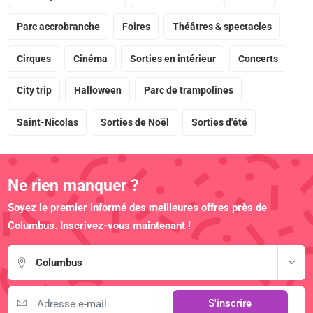
Parc accrobranche
Foires
Théâtres & spectacles
Cirques
Cinéma
Sorties en intérieur
Concerts
City trip
Halloween
Parc de trampolines
Saint-Nicolas
Sorties de Noël
Sorties d'été
Ne rien manquer ?
Soyez le premier informé des meilleures offres près de
Columbus. Inscrivez-vous maintenant !
Columbus
S'inscrire