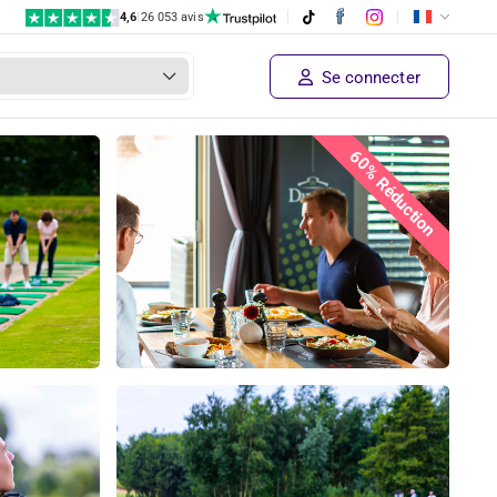
4,6
|
26 053 avis
Se connecter
60% Réduction