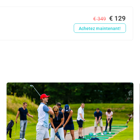
€ 129
€ 349
Achetez maintenant!