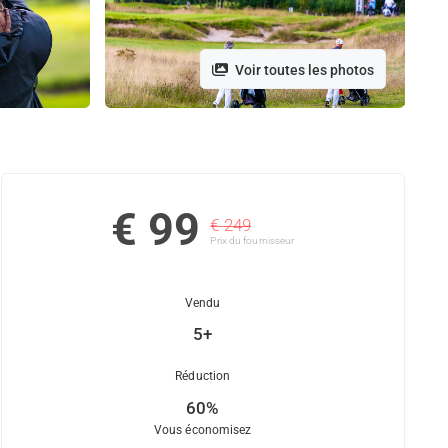
Voir toutes les photos
€ 99
€ 249
Prix ​​du fournisseur
Vendu
5+
Réduction
60%
Vous économisez