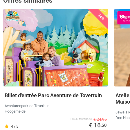
Offres similaires
34%
Billet d'entrée Parc Aventure de Tovertuin
Atelie
Maiso
Avonturenpark de Tovertuin
Hoogerheide
Jewels 
Den Haa
€ 24,95
Prix ​​du fournisseur
€ 16
,50
4 / 5