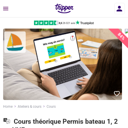
Menu
4,6
|
26 021 avis
84%
Home
Ateliers & cours
Cours
Cours théorique Permis bateau 1, 2