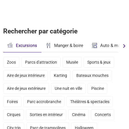
Rechercher par catégorie
Excursions
Manger & boire
Auto & magasi
Zoos
Parcs d'attraction
Musée
Sports & jeux
Aire de jeux intérieure
Karting
Bateaux mouches
Aire de jeux extérieure
Une nuit en ville
Piscine
Foires
Parc accrobranche
Théâtres & spectacles
Cirques
Sorties en intérieur
Cinéma
Concerts
City trip
Parc de trampolines
Halloween