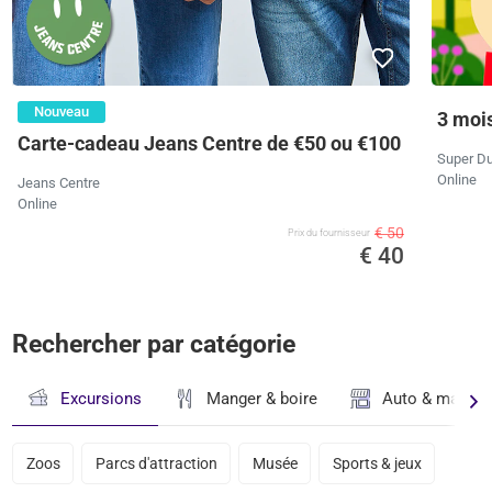
Nouveau
3 moi
Carte-cadeau Jeans Centre de €50 ou €100
Super Du
Online
Jeans Centre
Online
€ 50
Prix ​​du fournisseur
€ 40
Rechercher par catégorie
Excursions
Manger & boire
Auto & magasi
Zoos
Parcs d'attraction
Musée
Sports & jeux