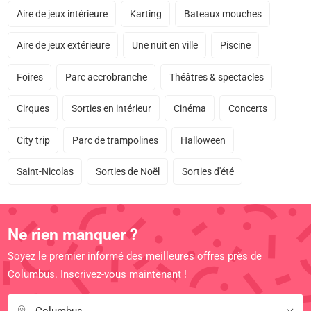
Aire de jeux intérieure
Karting
Bateaux mouches
Aire de jeux extérieure
Une nuit en ville
Piscine
Foires
Parc accrobranche
Théâtres & spectacles
Cirques
Sorties en intérieur
Cinéma
Concerts
City trip
Parc de trampolines
Halloween
Saint-Nicolas
Sorties de Noël
Sorties d'été
Ne rien manquer ?
Soyez le premier informé des meilleures offres près de
Columbus. Inscrivez-vous maintenant !