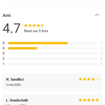
Avis
4.7
Basé sur 3 Avis
5
2
4
1
3
0
2
0
1
0
N. Sandikci
2 mai 2026
L. Goedschalk