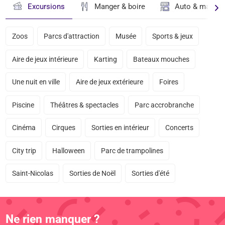
Excursions
Manger & boire
Auto & magasi
Zoos
Parcs d'attraction
Musée
Sports & jeux
Aire de jeux intérieure
Karting
Bateaux mouches
Une nuit en ville
Aire de jeux extérieure
Foires
Piscine
Théâtres & spectacles
Parc accrobranche
Cinéma
Cirques
Sorties en intérieur
Concerts
City trip
Halloween
Parc de trampolines
Saint-Nicolas
Sorties de Noël
Sorties d'été
Ne rien manquer ?