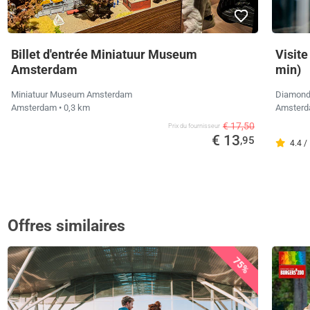
Billet d'entrée Miniatuur Museum
Visite
Amsterdam
min)
Miniatuur Museum Amsterdam
Diamond
Amsterdam
• 0,3 km
Amster
€ 17,50
Prix ​​du fournisseur
€ 13
,95
4.4 /
Offres similaires
75%