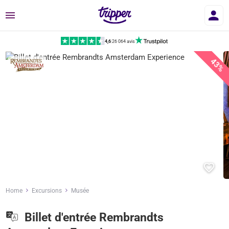
Menu
4,6
|
26 064 avis
43%
Home
Excursions
Musée
Billet d'entrée Rembrandts