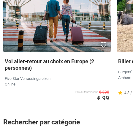
Vol aller-retour au choix en Europe (2
Billet
personnes)
Burgers'
Arnhem
Five Star Verrassingsreizen
Online
€ 398
Prix ​​du fournisseur
4.8 /
€ 99
Rechercher par catégorie