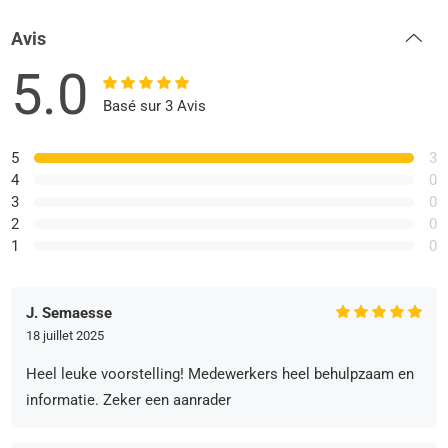
Avis
5.0
Basé sur 3 Avis
5
3
4
0
3
0
2
0
1
0
J. Semaesse
18 juillet 2025
Heel leuke voorstelling! Medewerkers heel behulpzaam en
informatie. Zeker een aanrader