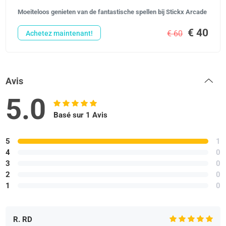
Moeiteloos genieten van de fantastische spellen bij Stickx Arcade
€ 40
€ 60
Achetez maintenant!
Avis
5.0
Basé sur 1 Avis
5
1
4
0
3
0
2
0
1
0
R. RD