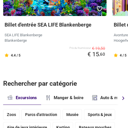
Billet d'entrée SEA LIFE Blankenberge
Billet
SEA LIFE Blankenberge
Avonture
Blankenberge
Hoogerh
€ 19,50
Prix ​​du fournisseur
€ 15
,60
4.4 / 5
4 / 5
Rechercher par catégorie
Excursions
Manger & boire
Auto & magasi
Zoos
Parcs d'attraction
Musée
Sports & jeux
Aire de jeux intérieure
Karting
Bateaux mouches