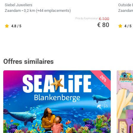
Siebel Juweliers
Outside
Zaandam
• 0,2 km
(+44 emplacements)
Zaanda
€ 100
Prix ​​du fournisseur
€ 80
4.8 / 5
4 / 5
Offres similaires
20%