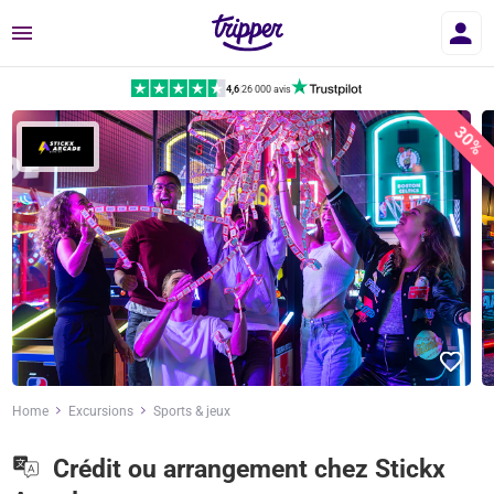
Menu
4,6
|
26 000 avis
30%
Home
Excursions
Sports & jeux
Crédit ou arrangement chez Stickx