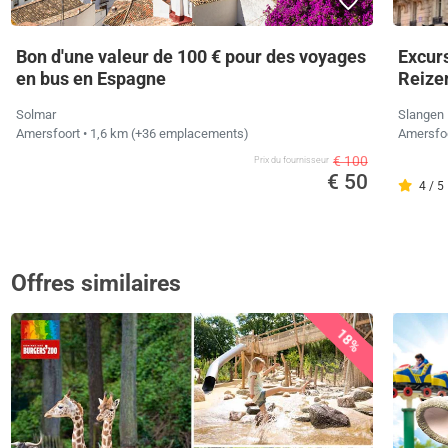
Bon d'une valeur de 100 € pour des voyages
Excurs
en bus en Espagne
Reize
Solmar
Slangen 
Amersfoort
• 1,6 km
(+36 emplacements)
Amersfo
€ 100
Prix ​​du fournisseur
€ 50
4 / 5
Offres similaires
18%