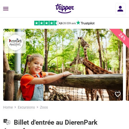
Menu
4,6
|
26 039 avis
24%
Home
Excursions
Zoos
Billet d'entrée au DierenPark