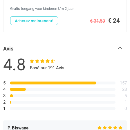
Gratis toegang voor kinderen t/m 2 jaar.
€ 24
€ 31,50
Achetez maintenant!
Avis
4.8
Basé sur 191 Avis
5
157
4
28
3
5
2
1
1
0
P. Biswane