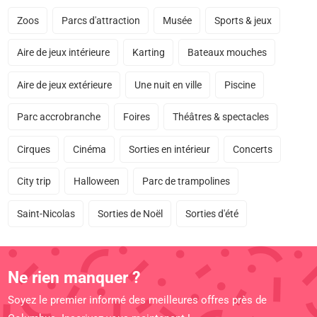
Zoos
Parcs d'attraction
Musée
Sports & jeux
Aire de jeux intérieure
Karting
Bateaux mouches
Aire de jeux extérieure
Une nuit en ville
Piscine
Parc accrobranche
Foires
Théâtres & spectacles
Cirques
Cinéma
Sorties en intérieur
Concerts
City trip
Halloween
Parc de trampolines
Saint-Nicolas
Sorties de Noël
Sorties d'été
Ne rien manquer ?
Soyez le premier informé des meilleures offres près de