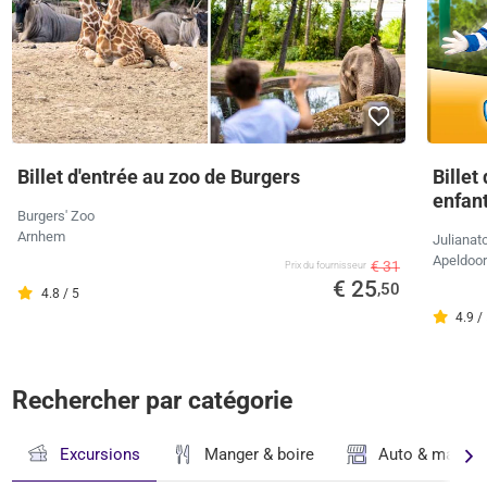
Billet d'entrée au zoo de Burgers
Billet
enfan
Burgers' Zoo
Arnhem
Julianat
Apeldoo
€ 31
Prix ​​du fournisseur
€ 25
,50
4.8 / 5
4.9 /
Rechercher par catégorie
Excursions
Manger & boire
Auto & magasi