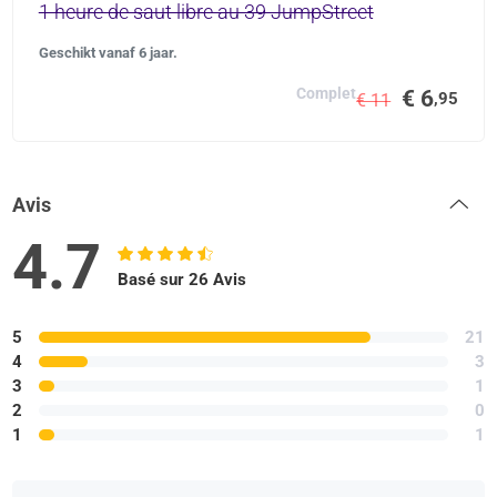
1 heure de saut libre au 39 JumpStreet
Geschikt vanaf 6 jaar.
Complet
€ 6
,95
€ 11
Avis
4.7
Basé sur 26 Avis
5
21
4
3
3
1
2
0
1
1