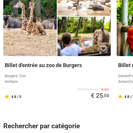
Billet d'entrée au zoo de Burgers
Billet
Burgers' Zoo
DierenPa
Arnhem
Amersfo
€ 31
Prix ​​du fournisseur
€ 25
,50
4.8 / 5
4.8 /
Rechercher par catégorie