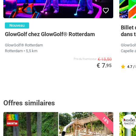
Nouveau
Billet
GlowGolf chez GlowGolf® Rotterdam
dans t
GlowGolf® Rotterdam
GlowGol
Rotterdam
• 5,5 km
Capelle 
€ 13,50
Prix ​​du fournisseur
€ 7
,95
4.7 /
Offres similaires
18%