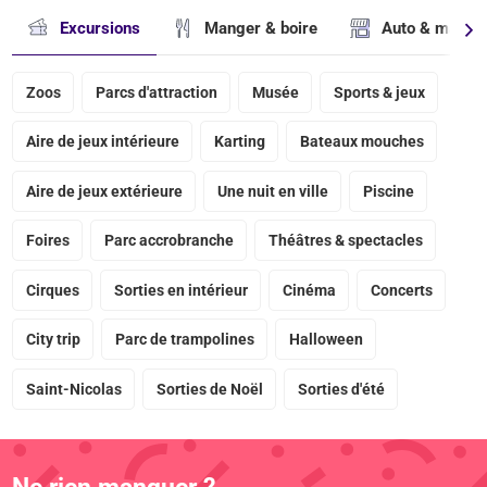
Excursions
Manger & boire
Auto & magasi
Zoos
Parcs d'attraction
Musée
Sports & jeux
Aire de jeux intérieure
Karting
Bateaux mouches
Aire de jeux extérieure
Une nuit en ville
Piscine
Foires
Parc accrobranche
Théâtres & spectacles
Cirques
Sorties en intérieur
Cinéma
Concerts
City trip
Parc de trampolines
Halloween
Saint-Nicolas
Sorties de Noël
Sorties d'été