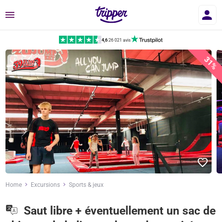
Menu
4,6
|
26 021 avis
31%
Home
Excursions
Sports & jeux
Saut libre + éventuellement un sac de