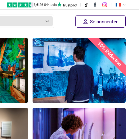
4,6
|
26 044 avis
Se connecter
50% Réduction