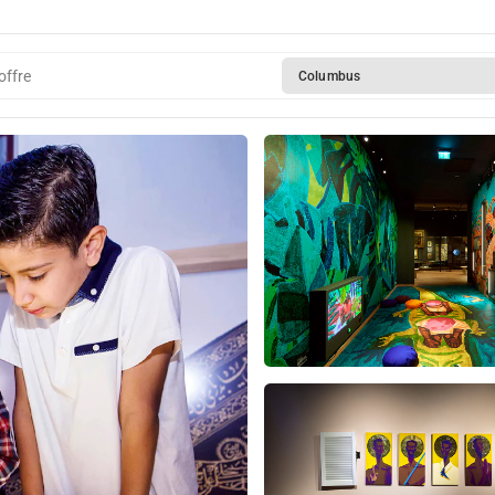
offre
Columbus